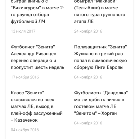
сыграл вничью с
обыграл "Маккаби"
"Викингуром" в матче 2-
(Тель-Авив) в матче
го раунда отбора
пятого тура группового
футбольной ЛЧ
этапа ЛЕ
13 июля 2017
24 ноября 2016
Футболист "Зенита"
Полузащитник "Зенита"
Александр Рязанцев
Жулиано в третий раз
перенес операцию и
попал в символическую
пропустит шесть недель
сборную Лиги Европы
17 ноября 2016
04 ноября 2016
Класс "Зенита"
Футболисты "Дандолка"
сказывался во всех
могли добыть ничью в
матчах ЛЕ, выход в
гостевом матче ЛЕ
плей-офф заслуженный
"Зенитом" – Хорган
– Казаченок
04 ноября 2016
04 ноября 2016