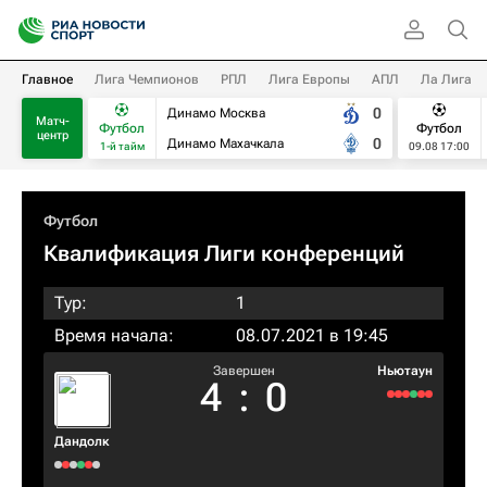
Главное
Лига Чемпионов
РПЛ
Лига Европы
АПЛ
Ла Лига
0
Динамо Москва
Матч-
Футбол
Футбол
центр
0
Динамо Махачкала
1-й тайм
09.08 17:00
Футбол
Квалификация Лиги конференций
Тур:
1
Время начала:
08.07.2021 в 19:45
Завершен
Ньютаун
4
:
0
Дандолк