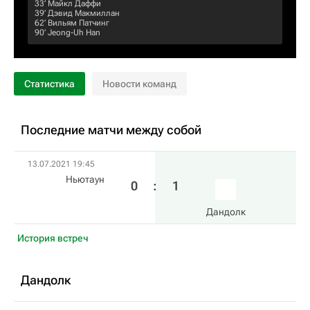
33‎’‎
Майкл Даффи
39‎’‎
Дэвид Макмиллан
62‎’‎
Вильям Патчинг
90‎’‎
Jeong-Uh Han
Статистика
Новости команд
Последние матчи между собой
13.07.2021 19:45
Ньютаун
0
:
1
Дандолк
История встреч
Дандолк