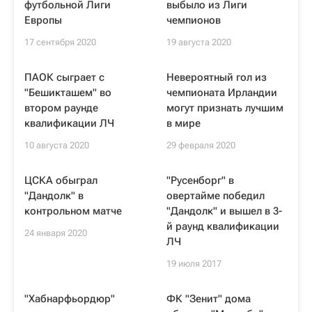
футбольной Лиги
выбыло из Лиги
Европы
чемпионов
17 сентября 2020
19 августа 2020
ПАОК сыграет с
Невероятный гол из
"Бешикташем" во
чемпионата Ирландии
втором раунде
могут признать лучшим
квалификации ЛЧ
в мире
10 августа 2020
29 февраля 2020
ЦСКА обыграл
"Русенборг" в
"Дандолк" в
овертайме победил
контрольном матче
"Дандолк" и вышел в 3-
й раунд квалификации
24 января 2020
ЛЧ
19 июля 2017
"Хабнарфьордюр"
ФК "Зенит" дома