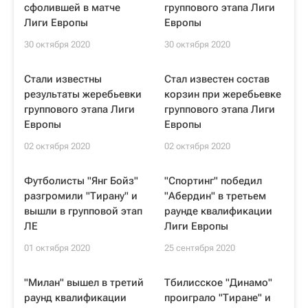
сфолившей в матче
группового этапа Лиги
Лиги Европы
Европы
30 октября 2020
30 октября 2020
Стали известны
Стал известен состав
результаты жеребьевки
корзин при жеребьевке
группового этапа Лиги
группового этапа Лиги
Европы
Европы
02 октября 2020
02 октября 2020
Футболисты "Янг Бойз"
"Спортинг" победил
разгромили "Тирану" и
"Абердин" в третьем
вышли в групповой этап
раунде квалификации
ЛЕ
Лиги Европы
01 октября 2020
25 сентября 2020
"Милан" вышел в третий
Тбилисское "Динамо"
раунд квалификации
проиграло "Тиране" и