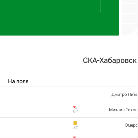
СКА-Хабаровск
На поле
Дмитро Литв
Михаил Тихон
81‎’‎
Эмерс
52‎’‎