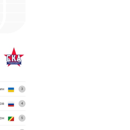
ин
3
ов
4
он
5