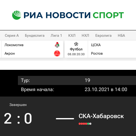
Серия А
Бундеслига
Лига 1
КХЛ
НХЛ
Евролига
НБА
Локомотив
ЦСКА
Футбол
Акрон
Ростов
08.08 20:30
Тур:
19
Время начала:
23.10.2021 в 14:00
Завершен
2
:
0
СКА-Хабаровск