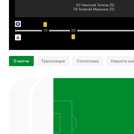
53‎’‎
Николай Титков
(П)
78‎’‎
Алексей Миронов
(П)
10‎’‎
20‎’‎
О матче
Трансляция
Статистика
Новости ко