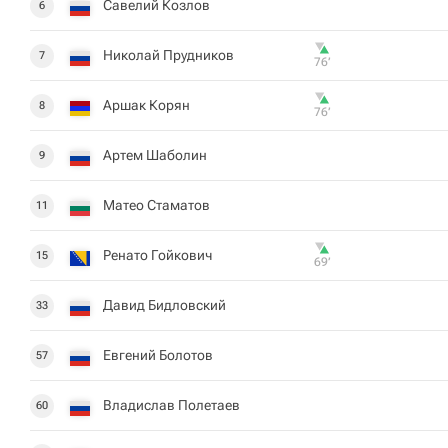
Савелий Козлов
6
Николай Прудников
7
76‎’‎
Аршак Корян
8
76‎’‎
Артем Шаболин
9
Матео Стаматов
11
Ренато Гойкович
15
69‎’‎
Давид Бидловский
33
Евгений Болотов
57
Владислав Полетаев
60