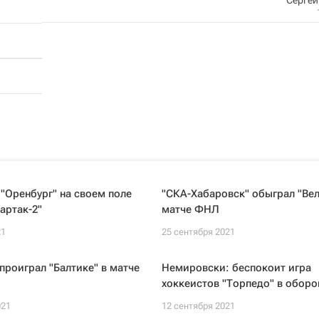
"Оренбург" на своем поле
"СКА-Хабаровск" обыграл "Вел
артак-2"
матче ФНЛ
21
25 сентября 2021
 проиграл "Балтике" в матче
Немировски: беспокоит игра
хоккеистов "Торпедо" в оборо
021
12 сентября 2021