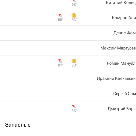
Виталий Кольц
68‎’‎
Камран Али
55‎’‎
53‎’‎
Денис Фом
Максим Мартусев
Роман Мануйл
81‎’‎
20‎’‎
Ираклий Квеквески
Сергей Сам
Дмитрий Барк
55‎’‎
Запасные