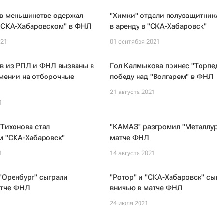
 в меньшинстве одержал
"Химки" отдали полузащитник
 "СКА-Хабаровском" в ФНЛ
в аренду в "СКА-Хабаровск"
021
01 сентября 2021
ов из РПЛ и ФНЛ вызваны в
Гол Калмыкова принес "Торпе
мении на отборочные
победу над "Волгарем" в ФНЛ
21 августа 2021
1
Тихонова стал
"КАМАЗ" разгромил "Металлур
м "СКА-Хабаровск"
матче ФНЛ
1
14 августа 2021
 "Оренбург" сыграли
"Ротор" и "СКА-Хабаровск" сы
атче ФНЛ
вничью в матче ФНЛ
24 июля 2021