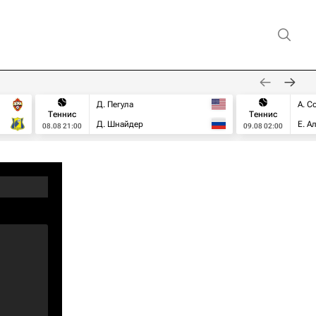
Д. Пегула
А. С
Теннис
Теннис
Д. Шнайдер
Е. А
08.08 21:00
09.08 02:00