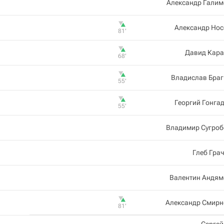
Александр Галим
Александр Нос
81‎’‎
Давид Кара
68‎’‎
Владислав Браг
55‎’‎
Георгий Гонга
55‎’‎
Владимир Сугроб
Глеб Гра
Валентин Андям
Александр Смирн
81‎’‎
Серге