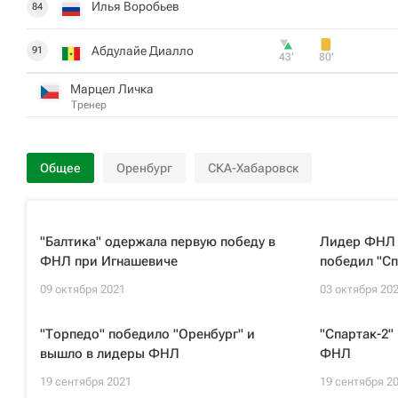
Илья Воробьев
84
Абдулайе Диалло
91
43‎’‎
80‎’‎
Марцел Личка
Тренер
Общее
Оренбург
СКА-Хабаровск
"Балтика" одержала первую победу в
Лидер ФНЛ 
ФНЛ при Игнашевиче
победил "Сп
09 октября 2021
03 октября 20
"Торпедо" победило "Оренбург" и
"Спартак-2"
вышло в лидеры ФНЛ
ФНЛ
19 сентября 2021
19 сентября 2