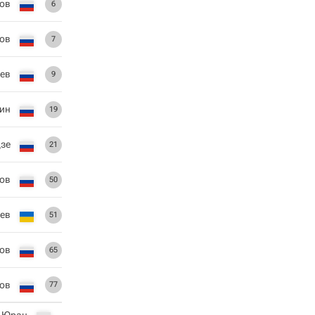
ов
6
ов
7
ев
9
ин
19
дзе
21
ов
50
чев
51
ов
65
ов
77
й Юран