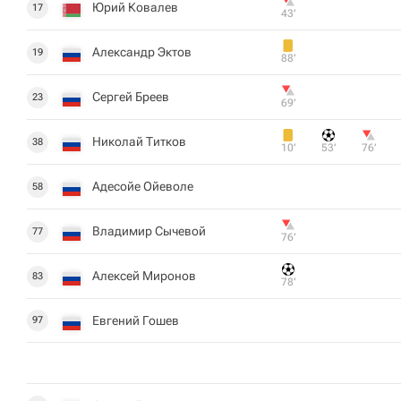
Юрий Ковалев
17
43‎’‎
Александр Эктов
19
88‎’‎
Сергей Бреев
23
69‎’‎
Николай Титков
38
10‎’‎
53‎’‎
76‎’‎
Адесойе Ойеволе
58
Владимир Сычевой
77
76‎’‎
Алексей Миронов
83
78‎’‎
Евгений Гошев
97