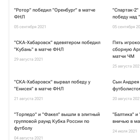
"Ротор" победил "Оренбург" в матче
"Спартак-2"
ФНЛ
победу над
05 сентября 2021
05 сентября 2
"СКА-Хабаровск" вдевятером победил
Пять игрок
"Кубань" в матче ФНЛ
сборную Ар
матчи ЧМ
29 августа 2021
25 августа 202
"СКА-Хабаровск" вырвал победу у
Сын Андрея 
"Енисея" в матче ФНЛ
футболисто
21 августа 2021
20 августа 202
"Торпедо" и "Факел" вышли в элитный
"Балтика" и
групповой раунд Кубка России по
вничью в м
футболу
24 июля 2021
04 августа 2021