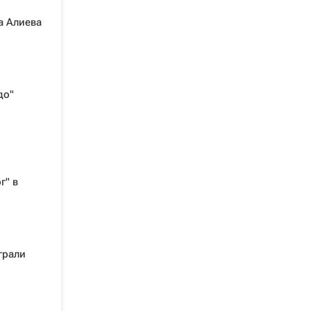
а Алиева
до"
г" в
грали