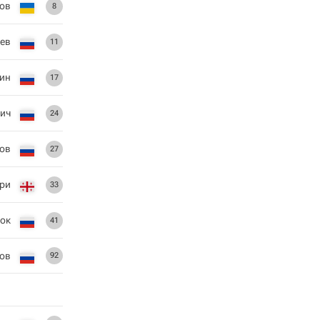
ов
8
ев
11
ин
17
ич
24
ов
27
ри
33
ок
41
ов
92