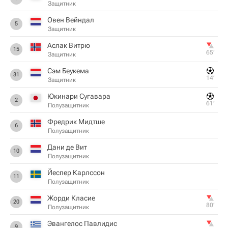
Защитник
Овен Вейндал
5
Защитник
Аслак Витрю
15
65‎’‎
Защитник
Сэм Беукема
31
14‎’‎
Защитник
Юкинари Сугавара
2
61‎’‎
Полузащитник
Фредрик Мидтше
6
Полузащитник
Дани де Вит
10
Полузащитник
Йеспер Карлссон
11
Полузащитник
Жорди Класие
20
80‎’‎
Полузащитник
Эвангелос Павлидис
9