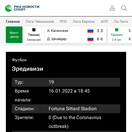
Главное
Лига Чемпионов
РПЛ
Лига Европы
АПЛ
Ла Лига
3
3
А. Калинская
Е
Матч-
Теннис
Теннис
центр
6
6
Д. Шнайдер
К
Завершен
2-й сет
Футбол
Эредивизи
Тур:
19
Время
16.01.2022 в 18:45
начала:
Стадион:
Fortuna Sittard Stadion
Зрители:
0 (Due to the Coronavirus
outbreak)