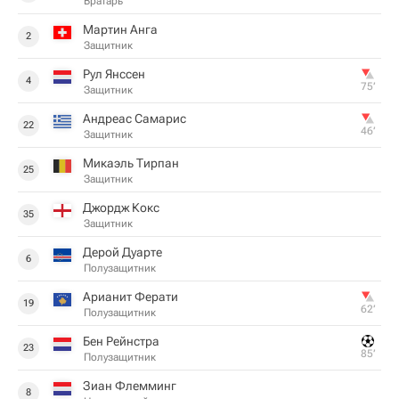
Вратарь
Мартин Анга
2
Защитник
Рул Янссен
4
75‎’‎
Защитник
Андреас Самарис
22
46‎’‎
Защитник
Микаэль Тирпан
25
Защитник
Джордж Кокс
35
Защитник
Дерой Дуарте
6
Полузащитник
Арианит Ферати
19
62‎’‎
Полузащитник
Бен Рейнстра
23
85‎’‎
Полузащитник
Зиан Флемминг
8