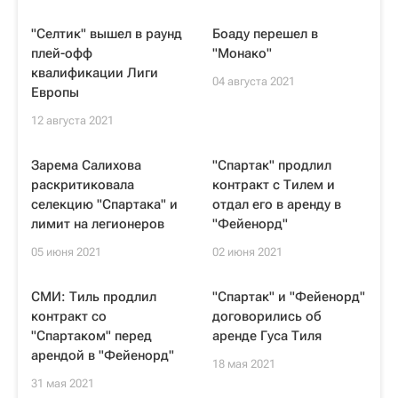
"Селтик" вышел в раунд
Боаду перешел в
плей-офф
"Монако"
квалификации Лиги
04 августа 2021
Европы
12 августа 2021
Зарема Салихова
"Спартак" продлил
раскритиковала
контракт с Тилем и
селекцию "Спартака" и
отдал его в аренду в
лимит на легионеров
"Фейенорд"
05 июня 2021
02 июня 2021
СМИ: Тиль продлил
"Спартак" и "Фейенорд"
контракт со
договорились об
"Спартаком" перед
аренде Гуса Тиля
арендой в "Фейенорд"
18 мая 2021
31 мая 2021