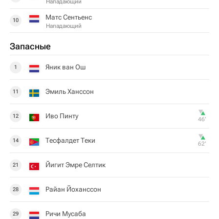
Нападающий
Матс Сентьенс
10
Нападающий
Запасные
Яник ван Ош
1
Эмиль Ханссон
11
Иво Пинту
12
46‎’‎
Тесфалдет Теки
14
62‎’‎
Йигит Эмре Селтик
21
Райан Йоханссон
28
Ричи Мусаба
29