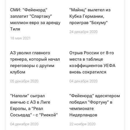
СМИ: "Фейенорд"
"Майнц" вылетел из
заплатит "Спартаку"
Кубка Германии,
миллион евро за аренду
проиграв "Бохуму"
Тиля
24 декабря 2020
18 мая 2021
АЗ уволил главного
Отрыв России от 8-го
тренера, который начал
места в таблице
переговоры с другим
коэффициентов УЕФА
клубом
вновь сократился
05 декабря 2020
04 декабря 2020
"Наполи" сыграл
"Фейенорд" вдесятером
вничью с АЗ в Лиге
победил "Фортуну" в
Европы, а "Реал
чемпионате
Сосьедад" - с "Риекой"
Нидерландов
04 декабря 2020
22 ноября 2020