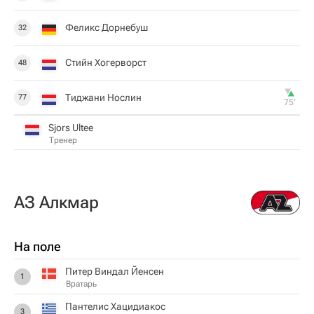
Феликс Дорнебуш
32
Стийн Хогерворст
48
Тиджани Нослин
77
75‎’‎
Sjors Ultee
Тренер
АЗ Алкмар
На поле
Питер Виндал Йенсен
1
Вратарь
Пантелис Хацидиакос
3