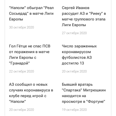
"Наполи" обыграл "Реал
Сергей Иванов
Сосьедад" в матче Лиги
рассудит АЗ и "Риеку" в
Европы
матче группового этапа
Лиги Европы
30 октября 2020
27 октября 2020
Гол Гётце не спас ПСВ
Число зараженных
от поражения в матче
коронавирусом
Лиги Европы с
футболистов АЗ
"Гранадой"
достигло 13
22 октября 2020
20 октября 2020
АЗ сообщил о новых
Бывший вратарь
случаях коронавируса в
"Спартака" Митрюшкин
клубе перед игрой с
находится на
"Наполи"
просмотре в "Фортуне"
20 октября 2020
19 октября 2020