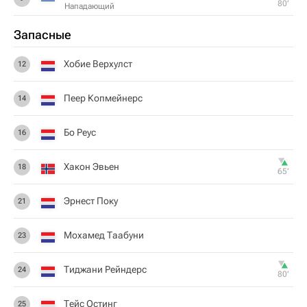
80‎’‎
Нападающий
Запасные
Хобие Верхулст
12
Пеер Копмейнерс
14
Бо Реус
16
Хакон Эвьен
18
65‎’‎
Эрнест Поку
21
Мохамед Таабуни
23
Тиджани Рейндерс
24
80‎’‎
Тейс Остинг
25