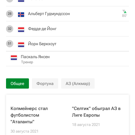
Альберт Гудмундссон
28
80‎’‎
Федде де Йонг
32
Йорн Беркхоут
51
Паскаль Янсен
Тренер
Общее
Фортуна
АЗ (Алкмар)
Копмейнерс стал
"Селтик" обыграл АЗ в
футболистом
Лиге Европы
"Аталанты"
18 августа 2021
30 августа 2021