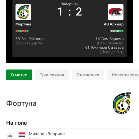
Завершен
1
:
2
Фортуна
АЗ Алкмар
85‎’‎
Бен Рейнстра
14‎’‎
Сэм Беукема
(
Дерой Дуарте
)
(
Овен Вейндал
)
61‎’‎
Юкинари Сугавара
(
Дани де Вит
)
О матче
Трансляция
Статистика
Новости ком
Фортуна
На поле
Михаэль Веррипс
34