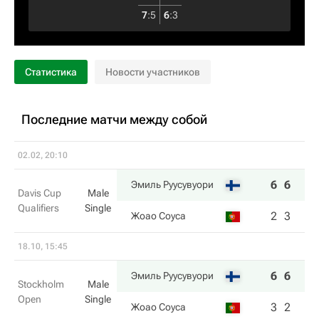
7
:
5
6
:
3
Статистика
Новости участников
Последние матчи между собой
02.02, 20:10
6
6
Эмиль Руусувуори
Davis Cup
Male
Qualifiers
Single
2
3
Жоао Соуса
18.10, 15:45
6
6
Эмиль Руусувуори
Stockholm
Male
Open
Single
3
2
Жоао Соуса