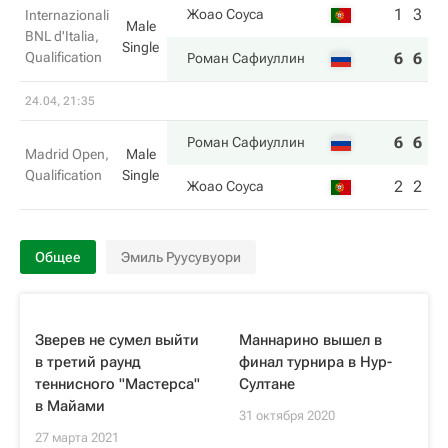
1
3
Жоао Соуса
Internazionali
Male
BNL d'Italia,
Single
Qualification
6
6
Роман Сафиуллин
24.04, 21:35
6
6
Роман Сафиуллин
Madrid Open,
Male
Qualification
Single
2
2
Жоао Соуса
Общее
Эмиль Руусувуори
Зверев не сумел выйти
Маннарино вышел в
в третий раунд
финал турнира в Нур-
теннисного "Мастерса"
Султане
в Майами
31 октября 2020
27 марта 2021