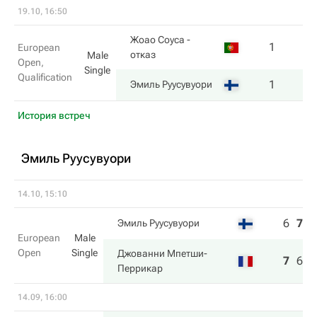
19.10, 16:50
Жоао Соуса
-
1
European
отказ
Male
Open,
Single
Qualification
1
Эмиль Руусувуори
История встреч
Эмиль Руусувуори
14.10, 15:10
6
7
4
Эмиль Руусувуори
European
Male
Open
Single
Джованни Мпетши-
7
6
6
Перрикар
14.09, 16:00