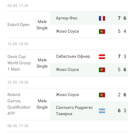
03.04, 17:25
7
6
Артюр Фис
Male
Estoril Open
Single
5
4
Жоао Соуса
15.09, 18:55
7
3
6
Себастьян Офнер
Davis Cup
Male
World Group
Single
1 Main
5
6
7
Жоао Соуса
22.05, 16:30
2
6
6
Roland
Жоао Соуса
Garros,
Male
Qualification
Single
Сантьяго Родригес
6
3
7
ATP
Таверна
08.05, 17:35