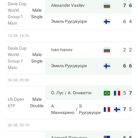
Davis Cup
7
6
Alexander Vasilev
World
Male
Group 1
Single
6
4
Эмиль Руусувуори
Main
13.09, 14:35
Davis Cup
2
2
Ivan Ivanov
World
Male
Group 1
Single
6
6
Эмиль Руусувуори
Main
30.08, 20:00
5
7
6
О. Лус
А. Оливетти
US Open
Male
ATP
Double
А.
Э.
7
5
2
Маннарино
Руусувуори
26.08, 20:10
6
6
7
Алексей Попырин