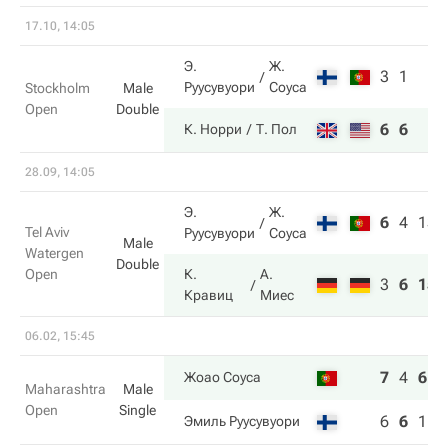
17.10, 14:05
Э.
Ж.
3
1
Руусувуори
Соуса
Stockholm
Male
Open
Double
6
6
К. Норри
Т. Пол
28.09, 14:05
Э.
Ж.
6
4
13
Tel Aviv
Руусувуори
Соуса
Male
Watergen
Double
Open
К.
А.
3
6
15
Кравиц
Миес
06.02, 15:45
7
4
6
Жоао Соуса
Maharashtra
Male
Open
Single
6
6
1
Эмиль Руусувуори