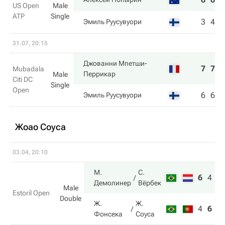
US Open
Male
ATP
Single
3
4
6
Эмиль Руусувуори
31.07, 20:15
Джованни Мпетши-
7
7
Mubadala
Перрикар
Male
Citi DC
Single
Open
6
6
Эмиль Руусувуори
Жоао Соуса
03.04, 20:10
М.
С.
6
4
1
Демолинер
Вёрбек
Male
Estoril Open
Double
Ж.
Ж.
4
6
5
Фонсека
Соуса