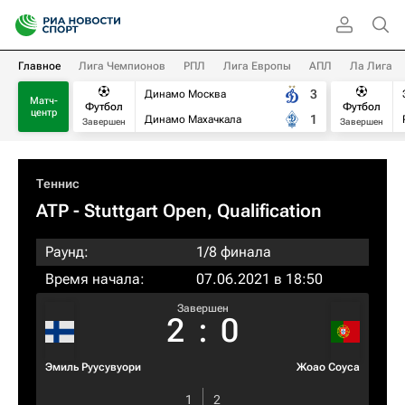
Главное
Лига Чемпионов
РПЛ
Лига Европы
АПЛ
Ла Лига
3
Динамо Москва
Матч-
Футбол
Футбол
центр
1
Динамо Махачкала
Завершен
Завершен
Теннис
ATP
- Stuttgart Open, Qualification
Раунд:
1/8 финала
Время начала:
07.06.2021 в 18:50
Завершен
2
:
0
Эмиль Руусувуори
Жоао Соуса
1
2