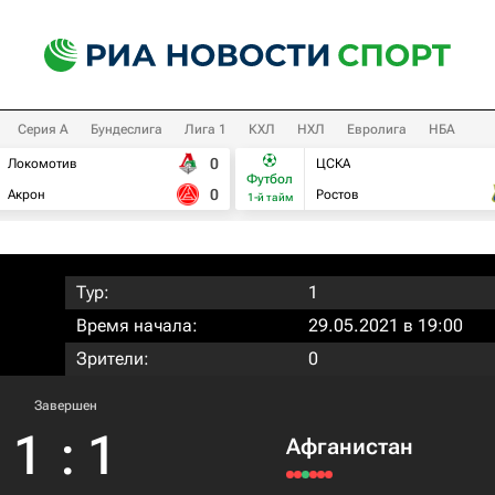
Серия А
Бундеслига
Лига 1
КХЛ
НХЛ
Евролига
НБА
0
Локомотив
ЦСКА
Футбол
0
Акрон
Ростов
1-й тайм
Тур:
1
Время начала:
29.05.2021 в 19:00
Зрители:
0
Завершен
1
:
1
Афганистан