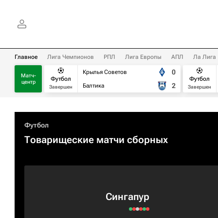
Главное
Лига Чемпионов
РПЛ
Лига Европы
АПЛ
Ла Лига
0
Крылья Советов
Матч-
Футбол
Футбол
центр
2
Балтика
Завершен
Завершен
Футбол
Товарищеские матчи сборных
Сингапур