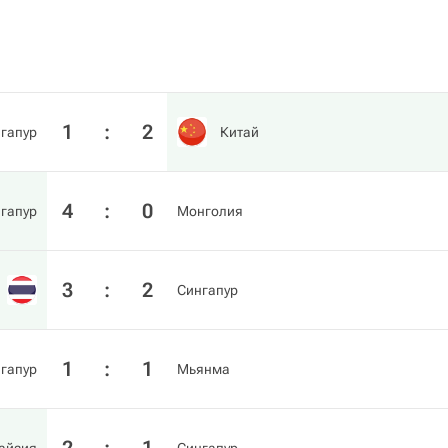
1
:
2
гапур
Китай
4
:
0
гапур
Монголия
3
:
2
Сингапур
1
:
1
гапур
Мьянма