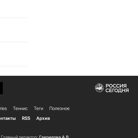
ries
Теннис
Теги
Полезное
нтакты
RSS
Архив
Главный редактор:
Гаврилова А.В.