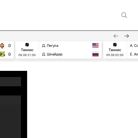
0
Д. Пегула
А. С
Теннис
Теннис
0
Д. Шнайдер
Е. А
08.08 21:00
09.08 02:00