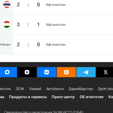
2
:
0
Афганистан
3
:
1
Афганистан
2
:
0
Непал
Афганистан
иатлон
ЗОЖ
Хоккей
Авто/мото
Единоборства
Sport sto
ма
Продукты и сервисы
Пресс-центр
Об агентстве
Ко
Свидетельство о регистрации Эл № ФС77-57640