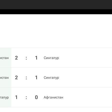
2
:
1
истан
Сингапур
2
:
1
истан
Сингапур
1
:
0
гапур
Афганистан