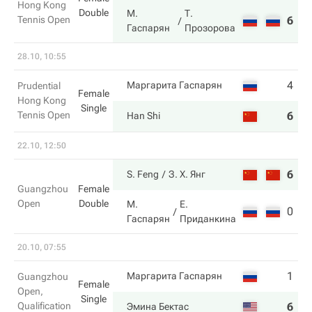
Hong Kong
Double
М.
Т.
Tennis Open
6
6
Гаспарян
Прозорова
28.10, 10:55
4
2
Маргарита Гаспарян
Prudential
Female
Hong Kong
Single
Tennis Open
6
6
Han Shi
22.10, 12:50
6
6
S. Feng
З. Х. Янг
Guangzhou
Female
Open
Double
М.
Е.
0
4
Гаспарян
Приданкина
20.10, 07:55
1
6
Маргарита Гаспарян
Guangzhou
Female
Open,
Single
Qualification
6
7
Эмина Бектас