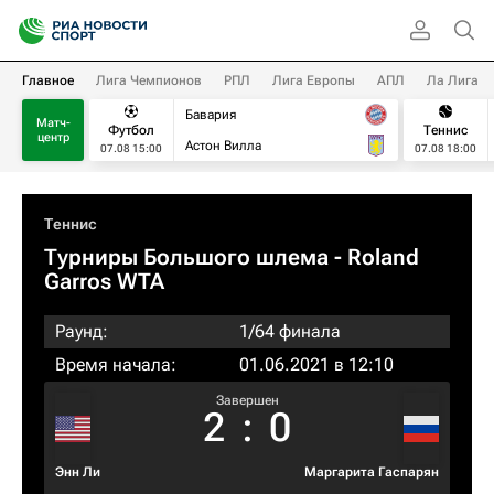
Главное
Лига Чемпионов
РПЛ
Лига Европы
АПЛ
Ла Лига
Бавария
Матч-
Футбол
Теннис
центр
Астон Вилла
07.08 15:00
07.08 18:00
Теннис
Турниры Большого шлема
- Roland
Garros WTA
Раунд:
1/64 финала
Время начала:
01.06.2021 в 12:10
Завершен
2
:
0
Энн Ли
Маргарита Гаспарян