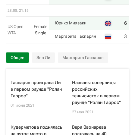
28.08, 21:15
6
6
Юрико Миязаки
US Open
Female
WTA
Single
3
3
Маргарита Гаспарян
Общее
Энн Ли
Маргарита Гаспарян
Гаспарян проиграла Ли
Названы соперницы
в первом раунде "Ролан
российских
Гаррос"
теннисисток в первом
раунде "Ролан Гаррос"
01 июня 2021
27 мая 2021
Кудерметова поднялась
Вера Звонарева
на пятое место в
поднялась на 40