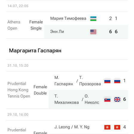
14.07, 22:05
2
1
Мария Тимофеева
Athens
Female
Open
Single
6
6
Энн Ли
Маргарита Гаспарян
31.10, 15:20
М.
Т.
1
1
Prudential
Гаспарян
Прозорова
Female
Hong Kong
Double
Tennis Open
Т.
О.
6
6
Михаликова
Николс
29.10, 16:00
4
4
J. Leong
M. Y. Ng
Prudential
Female