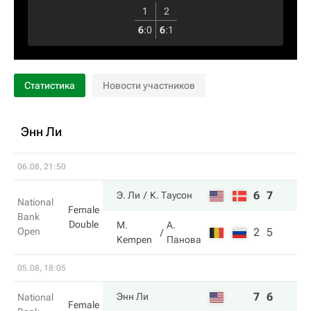
1
2
6
:
0
6
:
1
Статистика
Новости участников
Энн Ли
06.08, 21:50
6
7
Э. Ли
К. Таусон
National
Female
Bank
Double
M.
А.
Open
2
5
Kempen
Панова
05.08, 18:05
7
6
Энн Ли
National
Female