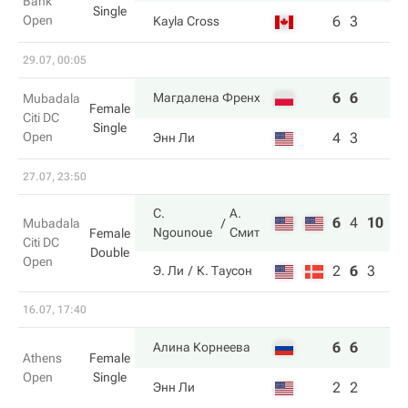
Bank
Single
Open
6
3
Kayla Cross
29.07, 00:05
6
6
Магдалена Френх
Mubadala
Female
Citi DC
Single
Open
4
3
Энн Ли
27.07, 23:50
C.
А.
6
4
10
Mubadala
Ngounoue
Смит
Female
Citi DC
Double
Open
2
6
3
Э. Ли
К. Таусон
16.07, 17:40
6
6
Алина Корнеева
Athens
Female
Open
Single
2
2
Энн Ли