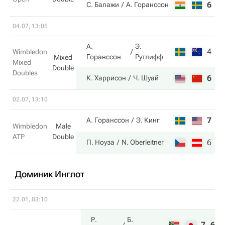
6
4
С. Балажи
А. Горанссон
04.07, 13:05
А.
Э.
4
4
Wimbledon
Горанссон
Рутлифф
Mixed
Mixed
Double
Doubles
6
6
К. Харрисон
Ч. Шуай
02.07, 13:10
7
6
А. Горанссон
Э. Кинг
Wimbledon
Male
ATP
Double
6
7
П. Ноуза
N. Oberleitner
Доминик Инглот
22.01, 03:10
Р.
Б.
7
6