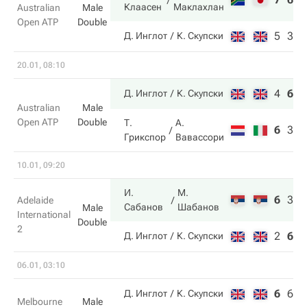
Клаасен
Маклахлан
Australian
Male
Open ATP
Double
5
3
Д. Инглот
К. Скупски
20.01, 08:10
4
6
6
Д. Инглот
К. Скупски
Australian
Male
Open ATP
Double
Т.
А.
6
3
4
Грикспор
Вавассори
10.01, 09:20
И.
М.
6
3
1
Adelaide
Сабанов
Шабанов
Male
International
Double
2
2
6
7
Д. Инглот
К. Скупски
06.01, 03:10
6
6
4
Д. Инглот
К. Скупски
Melbourne
Male