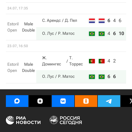
24.07, 17:35
6
4
6
С. Арендс
Д. Пел
Estoril
Male
Open
Double
4
6
10
О. Лус
Р. Матос
23.07, 16:50
Ж.
Т.
4
2
Домингес
Торрес
Estoril
Male
Open
Double
6
6
О. Лус
Р. Матос