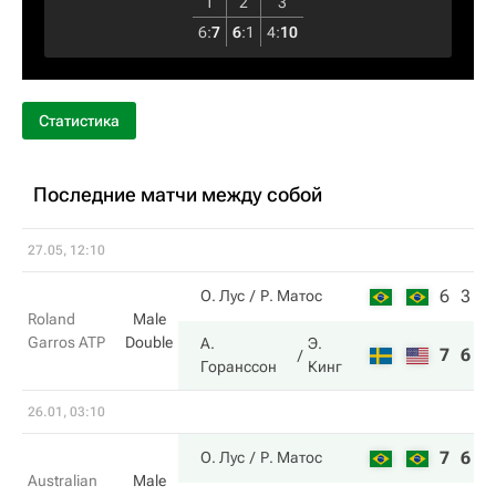
1
2
3
6
:
7
6
:
1
4
:
10
Статистика
Последние матчи между собой
27.05, 12:10
6
3
О. Лус
Р. Матос
Roland
Male
Garros ATP
Double
А.
Э.
7
6
Горанссон
Кинг
26.01, 03:10
7
6
О. Лус
Р. Матос
Australian
Male