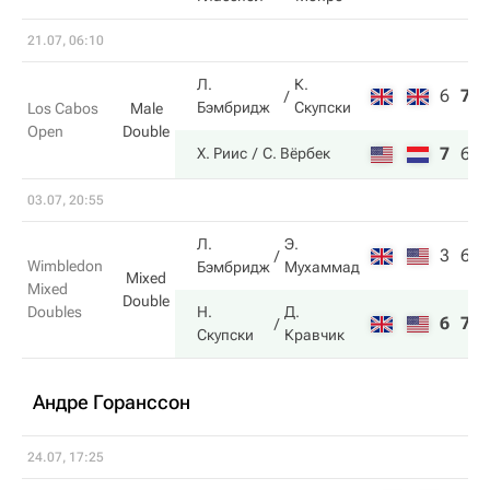
21.07, 06:10
Л.
К.
6
7
Бэмбридж
Скупски
Los Cabos
Male
Open
Double
7
6
Х. Риис
С. Вёрбек
03.07, 20:55
Л.
Э.
3
6
Wimbledon
Бэмбридж
Мухаммад
Mixed
Mixed
Double
Doubles
Н.
Д.
6
7
Скупски
Кравчик
Андре Горанссон
24.07, 17:25