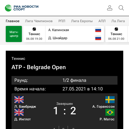
Главное
Лига Чемпионов
РПЛ
Лига Европы
АПЛ
Ла Лига
А. Калинская
Матч-
Теннис
Теннис
центр
Д. Шнайдер
06.08 19:30
06.08 21:00
Теннис
ATP
- Belgrade Open
Раунд:
1/2 финала
Время начала:
27.05.2021 в 14:10
Завершен
Л. Бэмбридж
А. Горанссон
1
:
2
Д. Инглот
Р. Матос