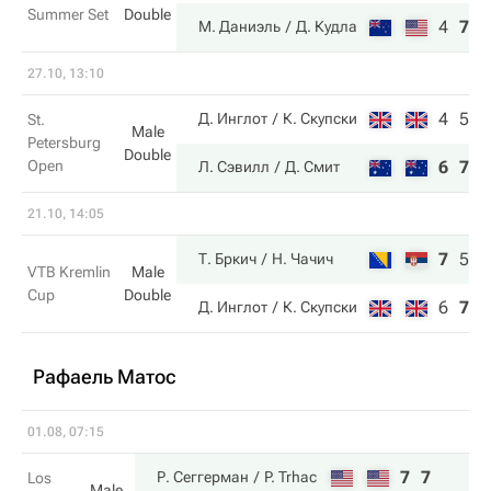
Summer Set
Double
4
7
1
М. Даниэль
Д. Кудла
27.10, 13:10
4
5
Д. Инглот
К. Скупски
St.
Male
Petersburg
Double
Open
6
7
Л. Сэвилл
Д. Смит
21.10, 14:05
7
5
1
Т. Бркич
Н. Чачич
VTB Kremlin
Male
Cup
Double
6
7
8
Д. Инглот
К. Скупски
Рафаель Матос
01.08, 07:15
7
7
Р. Сеггерман
P. Trhac
Los
Male