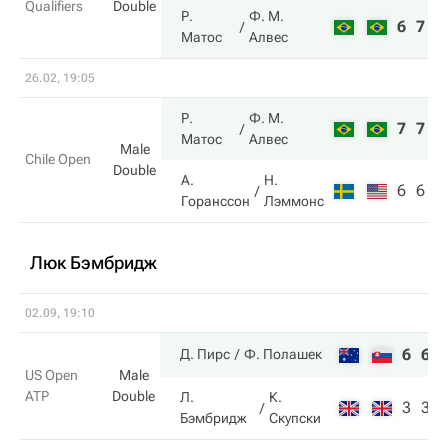
Qualifiers
Double
Р.
Ф. М.
6
7
Матос
Алвес
26.02, 19:05
Р.
Ф. М.
7
7
Матос
Алвес
Male
Chile Open
Double
А.
Н.
6
6
Горанссон
Лэммонс
Люк Бэмбридж
02.09, 19:10
6
6
Д. Пирс
Ф. Полашек
US Open
Male
ATP
Double
Л.
К.
3
3
Бэмбридж
Скупски