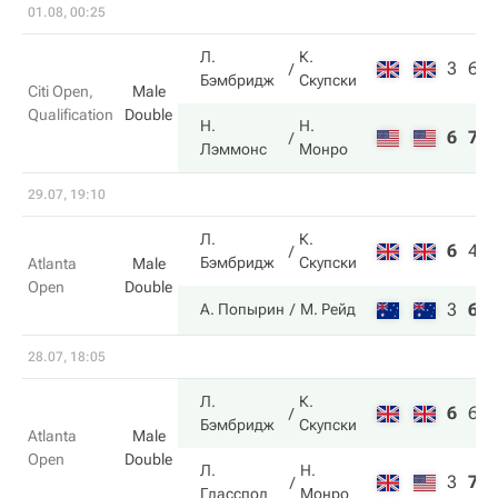
01.08, 00:25
Л.
К.
3
6
Бэмбридж
Скупски
Citi Open,
Male
Qualification
Double
Н.
Н.
6
7
Лэммонс
Монро
29.07, 19:10
Л.
К.
6
4
Бэмбридж
Скупски
Atlanta
Male
Open
Double
3
6
А. Попырин
М. Рейд
28.07, 18:05
Л.
К.
6
6
Бэмбридж
Скупски
Atlanta
Male
Open
Double
Л.
Н.
3
7
Гласспол
Монро