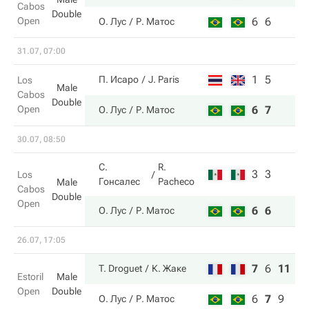
Cabos
Double
Open
6
6
О. Лус
Р. Матос
31.07, 07:00
1
5
П. Исаро
J. Paris
Los
Male
Cabos
Double
Open
6
7
О. Лус
Р. Матос
30.07, 08:50
С.
R.
3
3
Los
Гонсалес
Pacheco
Male
Cabos
Double
Open
6
6
О. Лус
Р. Матос
26.07, 17:05
7
6
11
T. Droguet
К. Жаке
Estoril
Male
Open
Double
6
7
9
О. Лус
Р. Матос