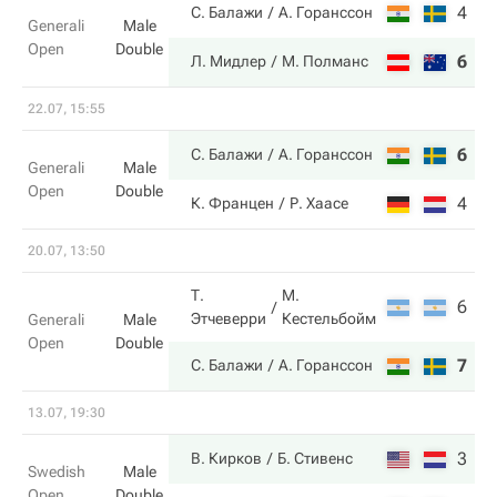
4
7
С. Балажи
А. Горанссон
Generali
Male
Open
Double
6
6
Л. Мидлер
М. Полманс
22.07, 15:55
6
7
С. Балажи
А. Горанссон
Generali
Male
Open
Double
4
6
К. Францен
Р. Хаасе
20.07, 13:50
Т.
М.
6
7
Этчеверри
Кестельбойм
Generali
Male
Open
Double
7
6
С. Балажи
А. Горанссон
13.07, 19:30
3
6
В. Кирков
Б. Стивенс
Swedish
Male
Open
Double