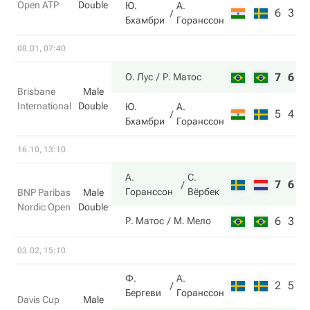
Open ATP
Double
Ю.
А.
6
3
Бхамбри
Горанссон
08.01, 07:40
7
6
О. Лус
Р. Матос
Brisbane
Male
International
Double
Ю.
А.
5
4
Бхамбри
Горанссон
16.10, 13:10
А.
С.
7
6
Горанссон
Вёрбек
BNP Paribas
Male
Nordic Open
Double
6
3
Р. Матос
М. Мело
03.02, 15:10
Ф.
А.
2
5
Бергеви
Горанссон
Davis Cup
Male