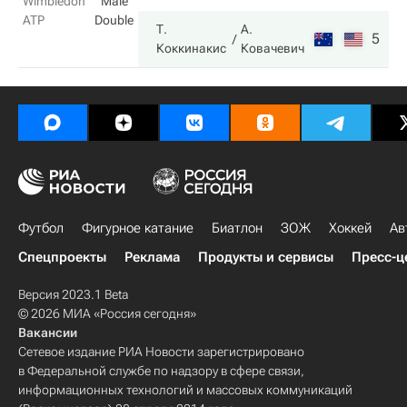
Wimbledon
Male
ATP
Double
Т.
А.
5
7
Коккинакис
Ковачевич
Футбол
Фигурное катание
Биатлон
ЗОЖ
Хоккей
Ав
Спецпроекты
Реклама
Продукты и сервисы
Пресс-ц
Версия 2023.1 Beta
© 2026 МИА «Россия сегодня»
Вакансии
Сетевое издание РИА Новости зарегистрировано
в Федеральной службе по надзору в сфере связи,
информационных технологий и массовых коммуникаций