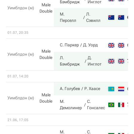
Бэмбридж
Инглот
Male
Уимблдон (м)
Double
М.
Л.
6
Перселл
Сэвилл
01.07, 20:35
6
С. Паркер
Д. Уорд
Male
Уимблдон (м)
Double
Л.
Д.
7
Бэмбридж
Инглот
01.07, 14:20
6
А. Голубев
Р. Хаасе
Male
Уимблдон (м)
Double
М.
С.
7
Демолинер
Гонсалес
21.06, 17:05
М.
С.