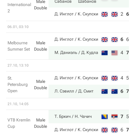
Сабанов
Шабанов
Male
International
Double
2
2
6
7
Д. Инглот
К. Скупски
06.01, 03:10
6
6
4
Д. Инглот
К. Скупски
Melbourne
Male
Summer Set
Double
4
7
1
М. Даниэль
Д. Кудла
27.10, 13:10
4
5
Д. Инглот
К. Скупски
St.
Male
Petersburg
Double
Open
6
7
Л. Сэвилл
Д. Смит
21.10, 14:05
7
5
1
Т. Бркич
Н. Чачич
VTB Kremlin
Male
Cup
Double
6
7
8
Д. Инглот
К. Скупски