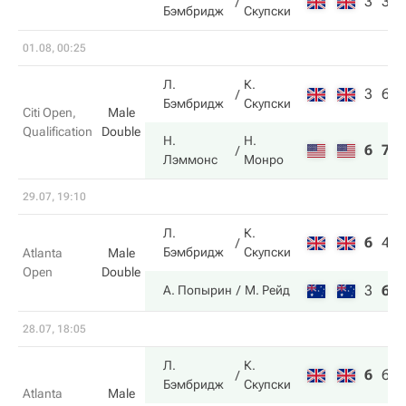
3
3
Бэмбридж
Скупски
01.08, 00:25
Л.
К.
3
6
Бэмбридж
Скупски
Citi Open,
Male
Qualification
Double
Н.
Н.
6
7
Лэммонс
Монро
29.07, 19:10
Л.
К.
6
4
Бэмбридж
Скупски
Atlanta
Male
Open
Double
3
6
А. Попырин
М. Рейд
28.07, 18:05
Л.
К.
6
6
Бэмбридж
Скупски
Atlanta
Male