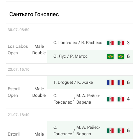
Сантьяго Гонсалес
30.07, 08:50
3
3
С. Гонсалес
R. Pacheco
Los Cabos
Male
Open
Double
6
6
О. Лус
Р. Матос
23.07, 15:10
6
6
T. Droguet
К. Жаке
Estoril
Male
Open
Double
С.
М. А. Рейес-
4
3
Гонсалес
Варела
21.07, 18:40
С.
М. А. Рейес-
6
6
Гонсалес
Варела
Estoril
Male