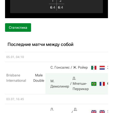
1
2
6
:
4
6
:
4
Статистика
Последние матчи между собой
05.01, 04:10
3
С. Гонсалес
Ж. Ройер
Brisbane
Male
Д.
International
Double
М.
6
Мпетши-
Демолинер
Перрикар
03.07, 16:45
Л.
Д.
2