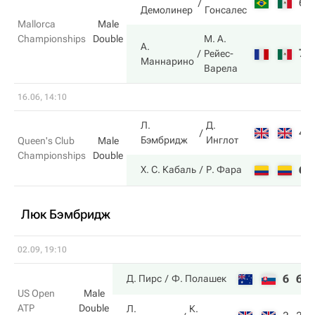
6
Демолинер
Гонсалес
Mallorca
Male
Championships
Double
М. А.
А.
7
Рейес-
Маннарино
Варела
16.06, 14:10
Л.
Д.
4
Бэмбридж
Инглот
Queen's Club
Male
Championships
Double
6
Х. С. Кабаль
Р. Фара
Люк Бэмбридж
02.09, 19:10
6
6
Д. Пирс
Ф. Полашек
US Open
Male
ATP
Double
Л.
К.