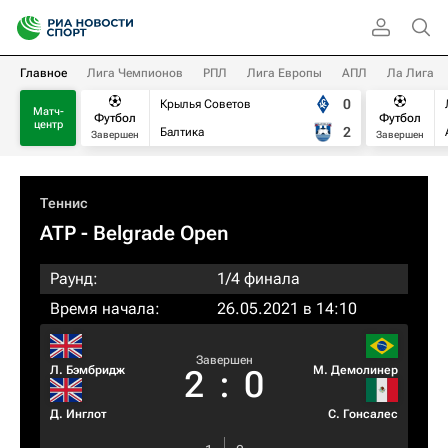
Главное
Лига Чемпионов
РПЛ
Лига Европы
АПЛ
Ла Лига
0
Крылья Советов
Матч-
Футбол
Футбол
центр
2
Балтика
Завершен
Завершен
Теннис
ATP
- Belgrade Open
Раунд:
1/4 финала
Время начала:
26.05.2021 в 14:10
Завершен
Л. Бэмбридж
М. Демолинер
2
:
0
Д. Инглот
С. Гонсалес