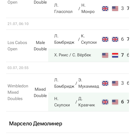
Open
Double
Л.
Н.
3
7
Гласспол
Монро
21.07, 06:10
Л.
К.
6
7
Бэмбридж
Скупски
Los Cabos
Male
Open
Double
7
6
Х. Риис
С. Вёрбек
03.07, 20:55
Л.
Э.
3
6
Wimbledon
Бэмбридж
Мухаммад
Mixed
Mixed
Double
Doubles
Н.
Д.
6
7
Скупски
Кравчик
Марсело Демолинер