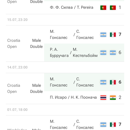
Open
Double
1
4
Ф. Ф. Силва
T. Pereira
15.07, 23:20
М.
С.
7
2
Гонсалес
Гонсалес
Croatia
Male
Open
Double
Р. А.
М.
6
6
Бурручага
Кестельбойм
14.07, 23:00
М.
С.
6
6
Гонсалес
Гонсалес
Croatia
Male
Open
Double
2
2
П. Исаро
Н. К. Поонача
01.07, 18:00
М.
С.
7
6
Гонсалес
Гонсалес