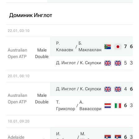
Доминик Инглот
22.01, 03:10
Р.
Б.
7
6
Клаасен
Маклахлан
Australian
Male
Open ATP
Double
5
3
Д. Инглот
К. Скупски
20.01, 08:10
4
6
6
Д. Инглот
К. Скупски
Australian
Male
Open ATP
Double
Т.
А.
6
3
4
Грикспор
Вавассори
10.01, 09:20
И.
М.
6
3
1
Adelaide