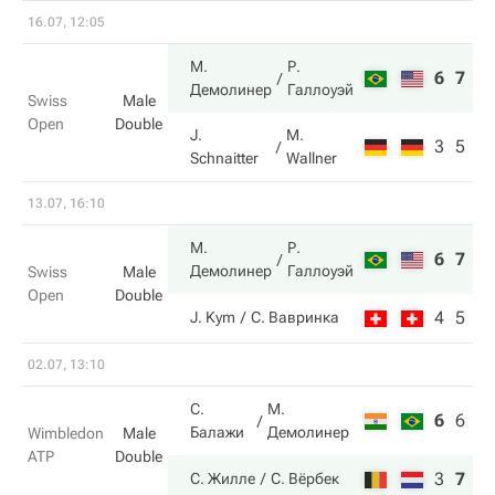
16.07, 12:05
М.
Р.
6
7
Демолинер
Галлоуэй
Swiss
Male
Open
Double
J.
M.
3
5
Schnaitter
Wallner
13.07, 16:10
М.
Р.
6
7
Демолинер
Галлоуэй
Swiss
Male
Open
Double
4
5
J. Kym
С. Вавринка
02.07, 13:10
С.
М.
6
6
4
Балажи
Демолинер
Wimbledon
Male
ATP
Double
3
7
6
С. Жилле
С. Вёрбек