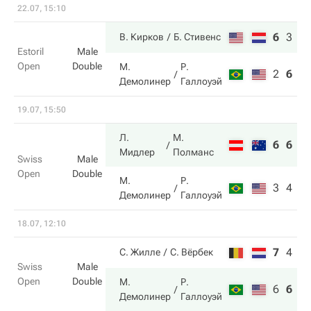
22.07, 15:10
6
3
1
В. Кирков
Б. Стивенс
Estoril
Male
Open
Double
М.
Р.
2
6
7
Демолинер
Галлоуэй
19.07, 15:50
Л.
М.
6
6
Мидлер
Полманс
Swiss
Male
Open
Double
М.
Р.
3
4
Демолинер
Галлоуэй
18.07, 12:10
7
4
5
С. Жилле
С. Вёрбек
Swiss
Male
Open
Double
М.
Р.
6
6
1
Демолинер
Галлоуэй