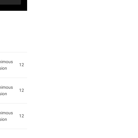
nimous
12
sion
nimous
12
sion
nimous
12
sion