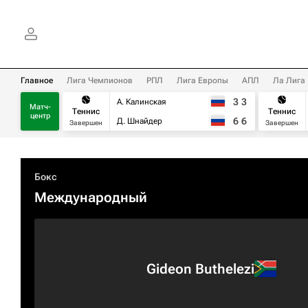
Главное
Лига Чемпионов
РПЛ
Лига Европы
АПЛ
Ла Лига
3
3
А. Калинская
Матч-
Теннис
Теннис
центр
6
6
Д. Шнайдер
Завершен
Завершен
Бокс
Международный
Gideon Buthelezi