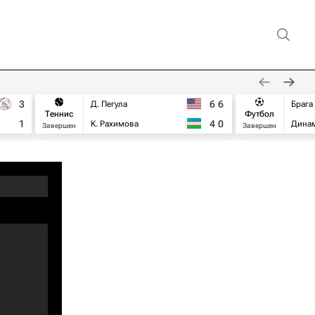
3
6
6
Д. Пегула
Брага
Теннис
Футбол
1
4
0
К. Рахимова
Дина
Завершен
Завершен