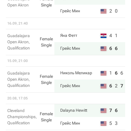
Open Akron
Single
2
0
Грейс Мин
16.09, 21:40
4
1
Яна Фетт
Guadalajara
Female
Open Akron,
Single
Qualification
6
6
Грейс Мин
15.09, 21:00
1
6
6
Николь Меликар
Guadalajara
Female
Open Akron,
Single
Qualification
6
2
7
Грейс Мин
20.08, 17:05
7
6
Dalayna Hewitt
Cleveland
Female
Championships,
Single
Qualification
5
3
Грейс Мин