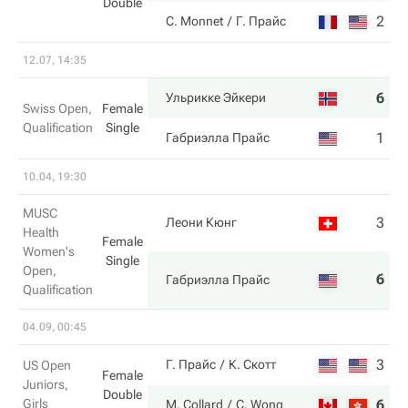
Double
2
4
C. Monnet
Г. Прайс
12.07, 14:35
6
6
Ульрикке Эйкери
Swiss Open,
Female
Qualification
Single
1
1
Габриэлла Прайс
10.04, 19:30
MUSC
3
4
Леони Кюнг
Health
Female
Women's
Single
Open,
6
6
Габриэлла Прайс
Qualification
04.09, 00:45
3
3
Г. Прайс
К. Скотт
US Open
Female
Juniors,
Double
Girls
6
6
M. Collard
C. Wong