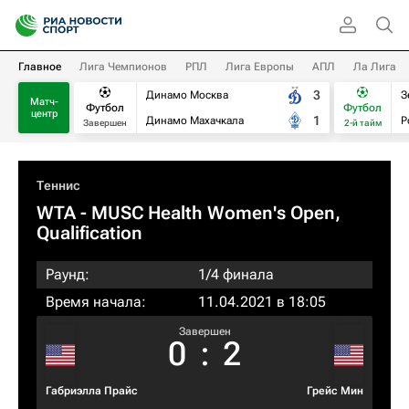
Главное
Лига Чемпионов
РПЛ
Лига Европы
АПЛ
Ла Лига
3
Динамо Москва
З
Матч-
Футбол
Футбол
центр
1
Динамо Махачкала
Р
Завершен
2-й тайм
Теннис
WTA
- MUSC Health Women's Open,
Qualification
Раунд:
1/4 финала
Время начала:
11.04.2021 в 18:05
Завершен
0
:
2
Габриэлла Прайс
Грейс Мин