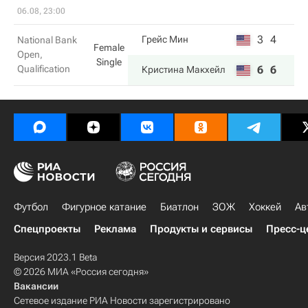
06.08, 23:00
3
4
Грейс Мин
National Bank
Female
Open,
Single
Qualification
6
6
Кристина Макхейл
Футбол
Фигурное катание
Биатлон
ЗОЖ
Хоккей
Ав
Спецпроекты
Реклама
Продукты и сервисы
Пресс-ц
Версия 2023.1 Beta
© 2026 МИА «Россия сегодня»
Вакансии
Сетевое издание РИА Новости зарегистрировано