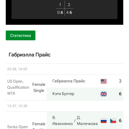
1
2
0
:
6
4
:
6
Статистика
Габриэлла Прайс
25.08, 18:05
3
2
Габриэлла Прайс
US Open,
Female
Qualification
Single
WTA
6
6
Кэти Бултер
13.07, 15:30
В.
Д.
6
6
Ивахненко
Малечкова
Female
Swiss Open