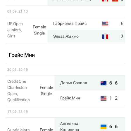
03.09, 21:10
6
1
Габриэлла Прайс
US Open
Female
Juniors,
Single
Girls
7
6
Эльза Жакмо
Грейс Мин
30.03, 20:15
Credit One
6
6
Дарья Сэвилл
Charleston
Female
Open,
Single
1
2
Грейс Мин
Qualification
17.09, 23:15
Ангелина
6
6
Калинина
Guadalajara
Female