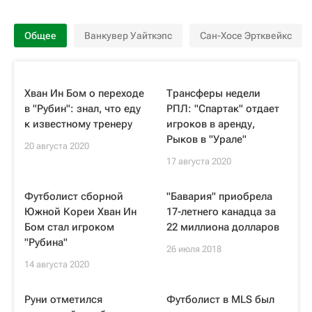
Общее
Ванкувер Уайткэпс
Сан-Хосе Эртквейкс
Хван Ин Бом о переходе
Трансферы недели
в "Рубин": знал, что еду
РПЛ: "Спартак" отдает
к известному тренеру
игроков в аренду,
Рыков в "Урале"
20 августа 2020
17 августа 2020
Футболист сборной
"Бавария" приобрела
Южной Кореи Хван Ин
17-летнего канадца за
Бом стал игроком
22 миллиона долларов
"Рубина"
26 июля 2018
14 августа 2020
Руни отметился
Футболист в MLS был