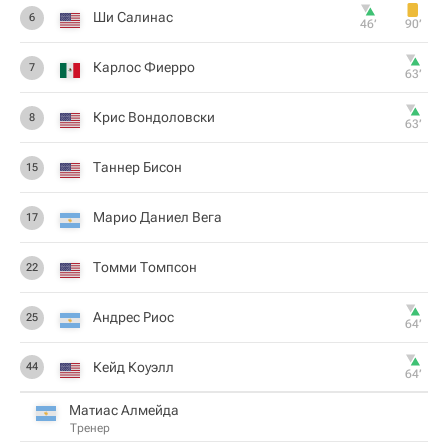
Ши Салинас
6
46‎’‎
90‎’‎
Карлос Фиерро
7
63‎’‎
Крис Вондоловски
8
63‎’‎
Таннер Бисон
15
Марио Даниел Вега
17
Томми Томпсон
22
Андрес Риос
25
64‎’‎
Кейд Коуэлл
44
64‎’‎
Матиас Алмейда
Тренер