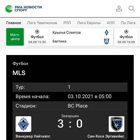
Главное
Лига Чемпионов
РПЛ
Лига Европы
АПЛ
Ла Лига
Крылья Советов
Матч-
Футбол
Футбол
центр
Балтика
08.08 15:30
08.08 18:00
Футбол
MLS
Тур:
1
Время начала:
03.10.2021 в 05:00
Стадион:
BC Place
Завершен
3
:
0
Ванкувер Уайткэпс
Сан-Хосе Эртквейкс