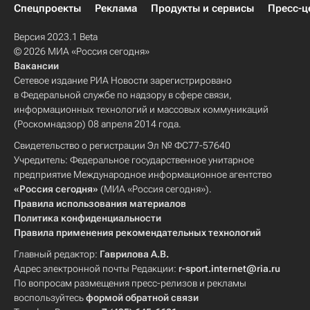
Спецпроекты
Реклама
Продукты и сервисы
Пресс-ц
Версия 2023.1 Beta
© 2026 МИА «Россия сегодня»
Вакансии
Сетевое издание РИА Новости зарегистрировано
в Федеральной службе по надзору в сфере связи,
информационных технологий и массовых коммуникаций
(Роскомнадзор) 08 апреля 2014 года.
Свидетельство о регистрации Эл № ФС77-57640
Учредитель: Федеральное государственное унитарное
предприятие Международное информационное агентство
«Россия сегодня»
(МИА «Россия сегодня»).
Правила использования материалов
Политика конфиденциальности
Правила применения рекомендательных технологий
Главный редактор:
Гаврилова А.В.
Адрес электронной почты Редакции:
r-sport.internet@ria.ru
По вопросам размещения пресс-релизов и рекламы
воспользуйтесь
формой обратной связи