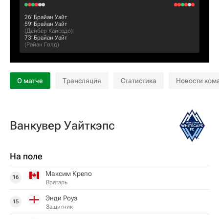
26‎’‎
Брайан Уайт
59‎’‎
Брайан Уайт
(
Дейбер Кайседо
)
73‎’‎
Брайан Уайт
(
Райан Голд
)
О матче
Трансляция
Статистика
Новости ком
Ванкувер Уайткэпс
На поле
Максим Крепо
16
Вратарь
Энди Роуз
15
Защитник