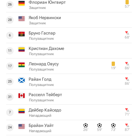
Флориан Юнгвирт
26
57‎’‎
Защитник
Якоб Нервински
28
Защитник
Бруно Гаспар
6
68‎’‎
Полузащитник
Кристиан Дахоме
11
Полузащитник
Леонард Овусу
17
19‎’‎
86‎’‎
Полузащитник
Райан Голд
25
86‎’‎
Полузащитник
Расселл Тейберт
31
Полузащитник
Дейбер Кайседо
7
71‎’‎
Нападающий
Брайан Уайт
24
26‎’‎
59‎’‎
73‎’‎
87‎’‎
Нападающий