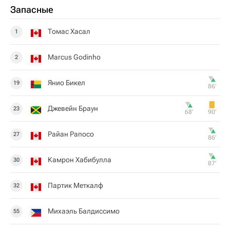
Запасные
Томас Хасал
1
Marcus Godinho
2
Янио Бикел
19
86‎’‎
Джевейн Браун
23
68‎’‎
90‎’‎
Райан Рапосо
27
86‎’‎
Камрон Хабибулла
30
87‎’‎
Партик Меткалф
32
Михаэль Балдиссимо
55