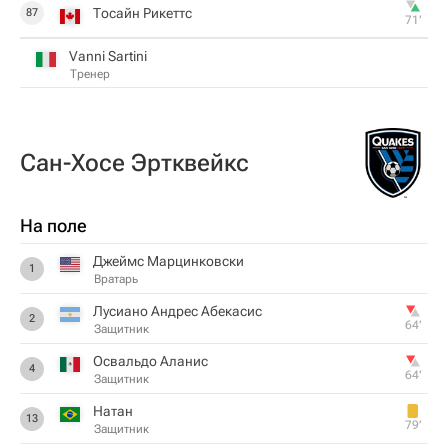
Тосайн Рикеттс
87
71‎’‎
Vanni Sartini
Тренер
Сан-Хосе Эртквейкс
На поле
Джеймс Марцинковски
1
Вратарь
Лусиано Андрес Абекасис
2
64‎’‎
Защитник
Освальдо Аланис
4
64‎’‎
Защитник
Натан
13
79‎’‎
Защитник