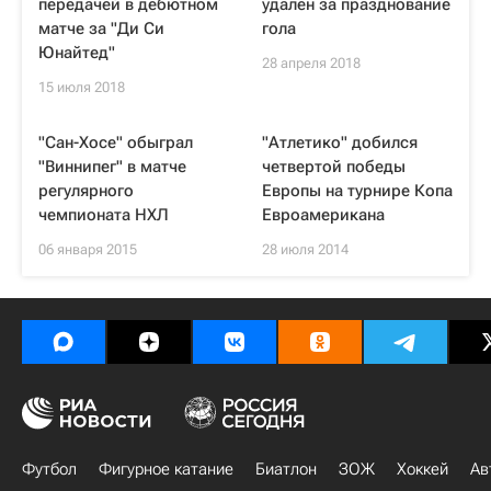
передачей в дебютном
удален за празднование
матче за "Ди Си
гола
Юнайтед"
28 апреля 2018
15 июля 2018
"Сан-Хосе" обыграл
"Атлетико" добился
"Виннипег" в матче
четвертой победы
регулярного
Европы на турнире Копа
чемпионата НХЛ
Евроамерикана
06 января 2015
28 июля 2014
Футбол
Фигурное катание
Биатлон
ЗОЖ
Хоккей
Ав