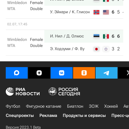
Wimbledon
Female
WTA
Double
6
5
4
У. Эйкери
К. Глисон
02.07, 17:45
6
6
И. Нил
Д. Олмос
Wimbledon
Female
WTA
Double
3
2
Э. Ходзуми
Ф. Ву
Футбол
Фигурное катание
Биатлон
ЗОЖ
Хоккей
Ав
Спецпроекты
Реклама
Продукты и сервисы
Пресс-ц
Версия 2023.1 Beta