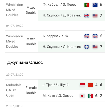
6
6
Ф. Кабрал
Э. Перес
Wimbledon
Mixed
Mixed
Double
Doubles
7
4
Н. Скупски
Д. Кравчик
04.07, 19:20
6
7
Б. Харрис
К. Ф.
Wimbledon
Mixed
Mixed
Double
Doubles
7
6
Н. Скупски
Д. Кравчик
Джулиана Олмос
29.07, 23:00
4
6
10
J. Tjen
Ч. Шуай
Mubadala
Female
Citi DC
Double
Open
6
2
0
М. Като
Д. Олмос
29.07, 00:30