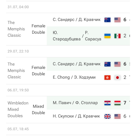
31.07, 04:00
6
4
С. Сандерс
Д. Кравчик
The
Female
Memphis
Double
Ю.
Р.
Classic
2
6
Стародубцева
Сарасуа
29.07, 22:10
6
5
С. Сандерс
Д. Кравчик
The
Female
Memphis
Double
Classic
2
7
E. Chong
Э. Ходзуми
06.07, 19:50
7
7
М. Павич
Ф. Столлар
Wimbledon
Mixed
Mixed
Double
Doubles
6
6
Н. Скупски
Д. Кравчик
05.07, 18:45