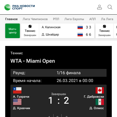
Главное
Лига Чемпионов
РПЛ
Лига Европы
АПЛ
Ла Лига
3
3
А. Калинская
Матч-
Теннис
Теннис
центр
6
6
Д. Шнайдер
Завершен
Завершен
Теннис
WTA
- Miami Open
Раунд:
1/16 финала
Время начала:
26.03.2021 в 00:00
Завершен
А. Гуарачи
Г. Дабровски
1
:
2
Д. Кравчик
Д. Олмос