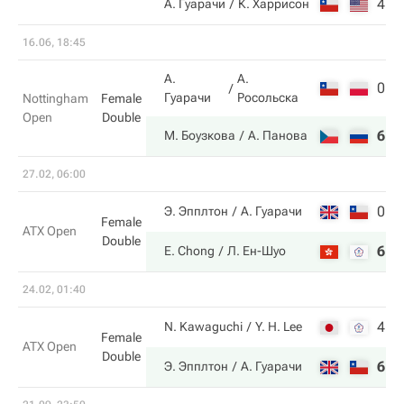
4
6
А. Гуарачи
К. Харрисон
16.06, 18:45
А.
А.
0
2
Гуарачи
Росольска
Nottingham
Female
Open
Double
6
6
М. Боузкова
А. Панова
27.02, 06:00
0
1
Э. Эпплтон
А. Гуарачи
Female
ATX Open
Double
6
6
E. Chong
Л. Ен-Шуо
24.02, 01:40
4
4
N. Kawaguchi
Y. H. Lee
Female
ATX Open
Double
6
6
Э. Эпплтон
А. Гуарачи