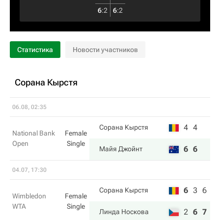
6
:
2
6
:
2
Статистика
Новости участников
Сорана Кырстя
06.08, 02:35
4
4
Сорана Кырстя
National Bank
Female
Open
Single
6
6
Майя Джойнт
04.07, 17:30
6
3
6
Сорана Кырстя
Wimbledon
Female
WTA
Single
2
6
7
Линда Носкова