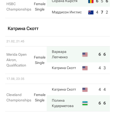
6
5
6
Сорана Кырстя
HSBC
Female
Championships
Single
4
7
2
Мэддисон Инглис
Катрина Скотт
21.02, 21:45
Варвара
6
6
Merida Open
Лепченко
Female
Akron,
Single
Qualification
4
3
Катрина Скотт
17.08, 23:35
4
4
Катрина Скотт
Cleveland
Female
Championships
Single
Полина
6
6
Кудерметова