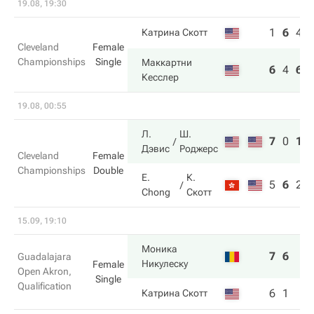
19.08, 19:30
1
6
4
Катрина Скотт
Cleveland
Female
Championships
Single
Маккартни
6
4
6
Кесслер
19.08, 00:55
Л.
Ш.
7
0
10
Дэвис
Роджерс
Cleveland
Female
Championships
Double
E.
К.
5
6
2
Chong
Скотт
15.09, 19:10
Моника
7
6
Guadalajara
Никулеску
Female
Open Akron,
Single
Qualification
6
1
Катрина Скотт