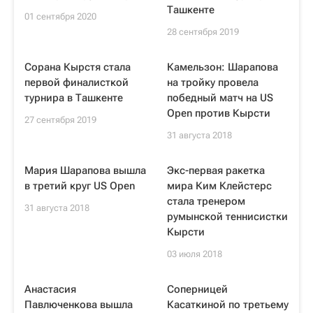
Ташкенте
01 сентября 2020
28 сентября 2019
Сорана Кырстя стала
Камельзон: Шарапова
первой финалисткой
на тройку провела
турнира в Ташкенте
победный матч на US
Open против Кырсти
27 сентября 2019
31 августа 2018
Мария Шарапова вышла
Экс-первая ракетка
в третий круг US Open
мира Ким Клейстерс
стала тренером
31 августа 2018
румынской теннисистки
Кырсти
03 июля 2018
Анастасия
Соперницей
Павлюченкова вышла
Касаткиной по третьему