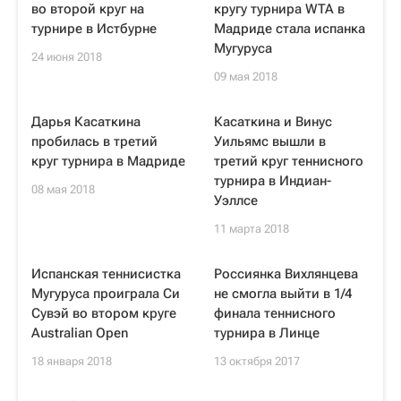
во второй круг на
кругу турнира WTA в
турнире в Истбурне
Мадриде стала испанка
Мугуруса
24 июня 2018
09 мая 2018
Дарья Касаткина
Касаткина и Винус
пробилась в третий
Уильямс вышли в
круг турнира в Мадриде
третий круг теннисного
турнира в Индиан-
08 мая 2018
Уэллсе
11 марта 2018
Испанская теннисистка
Россиянка Вихлянцева
Мугуруса проиграла Си
не смогла выйти в 1/4
Сувэй во втором круге
финала теннисного
Australian Open
турнира в Линце
18 января 2018
13 октября 2017