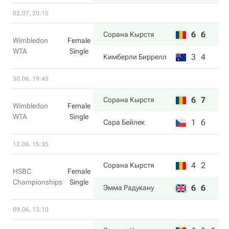
02.07, 20:15
6
6
Сорана Кырстя
Wimbledon
Female
WTA
Single
3
4
Кимберли Биррелл
30.06, 19:45
6
7
Сорана Кырстя
Wimbledon
Female
WTA
Single
1
6
Сара Бейлек
12.06, 15:35
4
2
Сорана Кырстя
HSBC
Female
Championships
Single
6
6
Эмма Радукану
09.06, 13:10