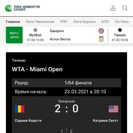
Главное
Лига Чемпионов
РПЛ
Лига Европы
АПЛ
Ла Лига
Бавария
Матч-
Футбол
Теннис
центр
Астон Вилла
07.08 15:00
07.08 18:00
Теннис
WTA
- Miami Open
Раунд:
1/64 финала
Время начала:
23.03.2021 в 20:10
Завершен
2
:
0
Сорана Кырстя
Катрина Скотт
1
2