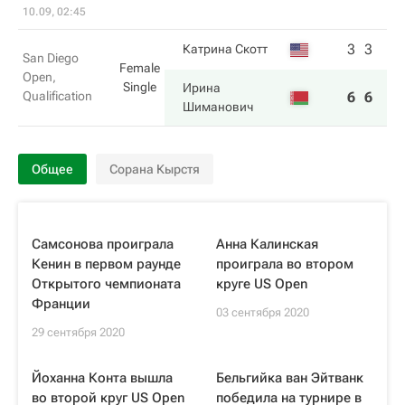
10.09, 02:45
3
3
Катрина Скотт
San Diego
Female
Open,
Single
Ирина
Qualification
6
6
Шиманович
Общее
Сорана Кырстя
Самсонова проиграла
Анна Калинская
Кенин в первом раунде
проиграла во втором
Открытого чемпионата
круге US Open
Франции
03 сентября 2020
29 сентября 2020
Йоханна Конта вышла
Бельгийка ван Эйтванк
во второй круг US Open
победила на турнире в