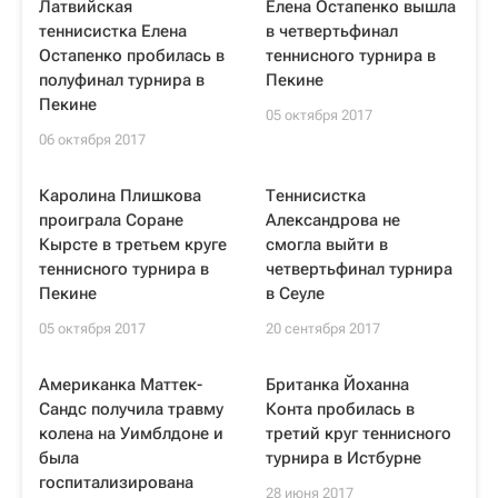
Латвийская
Елена Остапенко вышла
теннисистка Елена
в четвертьфинал
Остапенко пробилась в
теннисного турнира в
полуфинал турнира в
Пекине
Пекине
05 октября 2017
06 октября 2017
Каролина Плишкова
Теннисистка
проиграла Соране
Александрова не
Кырсте в третьем круге
смогла выйти в
теннисного турнира в
четвертьфинал турнира
Пекине
в Сеуле
05 октября 2017
20 сентября 2017
Американка Маттек-
Британка Йоханна
Сандс получила травму
Конта пробилась в
колена на Уимблдоне и
третий круг теннисного
была
турнира в Истбурне
госпитализирована
28 июня 2017