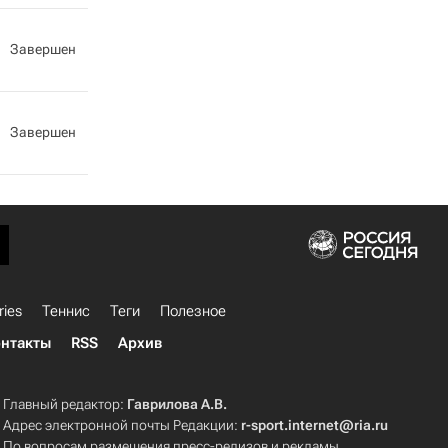
Завершен
Завершен
ries
Теннис
Теги
Полезное
нтакты
RSS
Архив
Главный редактор:
Гаврилова А.В.
Адрес электронной почты Редакции:
r-sport.internet@ria.ru
По вопросам размещения пресс-релизов и рекламы