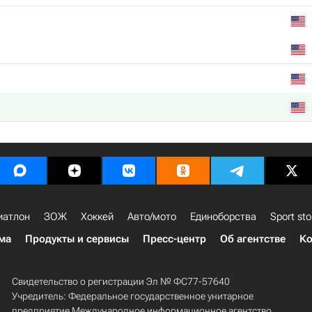
иатлон
ЗОЖ
Хоккей
Авто/мото
Единоборства
Sport sto
ма
Продукты и сервисы
Пресс-центр
Об агентстве
Ко
Свидетельство о регистрации Эл № ФС77-57640
Учредитель: Федеральное государственное унитарное
предприятие Международное информационное агентство