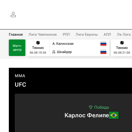
Главное
Лига Чемпионов
РПЛ
Лига Европы
АПЛ
Ла Лига
А. Калинская
Матч-
Теннис
Теннис
центр
Д. Шнайдер
06.08 19:30
06.08 21:00
MMA
UFC
Карлос Фелипе