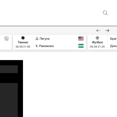
Д. Пегула
Браг
Теннис
Футбол
К. Рахимова
Дин
06.08 21:00
06.08 21:30