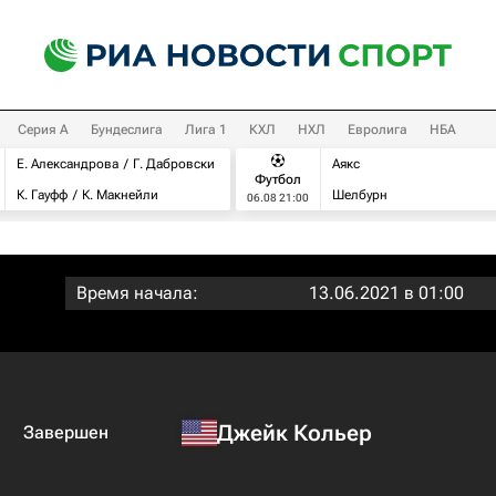
Серия А
Бундеслига
Лига 1
КХЛ
НХЛ
Евролига
НБА
Е. Александрова
Г. Дабровски
Аякс
Футбол
К. Гауфф
К. Макнейли
Шелбурн
06.08 21:00
Время начала:
13.06.2021 в 01:00
Джейк Кольер
Завершен