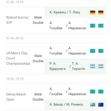
27.05, 14:25
7
К. Кравиц
Т. Пюц
Roland Garros
Male
ATP
Double
А.
А.
5
Голубев
Недовесов
01.04, 00:25
А.
А.
5
US Men's Clay
Голубев
Недовесов
Male
Court
Double
Championships
Р. А.
Т. А.
7
Бурручага
Тиранте
18.02, 19:10
А.
А.
2
Голубев
Недовесов
Delray Beach
Male
Open
Double
6
А. Бехар
М. Ромиос