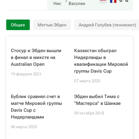
6
6
Нис
Васслен
Общее
Мэттью Эбден
Андрей Голубев (теннисист)
Стосур и Эбден вышли
Казахстан обыграл
в финал в миксте на
Нидерланды в
Australian Open
квалификации Мировой
группы Davis Cup
19 февраля 2021
07 марта 2020
Бублик сравнял счет в
Эбден выбил Тима с
матче Мировой группы
"Мастерса" в Шанхае
Davis Cup с
09 октября 2018
Нидерландами
06 марта 2020