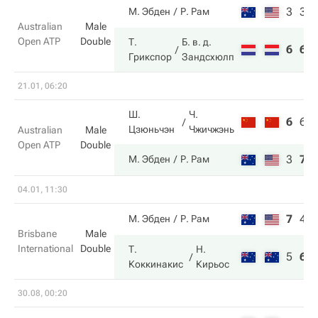
3
3
М. Эбден
Р. Рам
Australian
Male
Open ATP
Double
Т.
Б. в. д.
6
6
Грикспор
Зандсхюлп
21.01, 06:20
Ш.
Ч.
6
6
Цзюньчэн
Чжичжэнь
Australian
Male
Open ATP
Double
3
7
М. Эбден
Р. Рам
04.01, 11:30
7
4
М. Эбден
Р. Рам
Brisbane
Male
International
Double
Т.
Н.
5
6
Коккинакис
Кирьос
30.08, 00:20