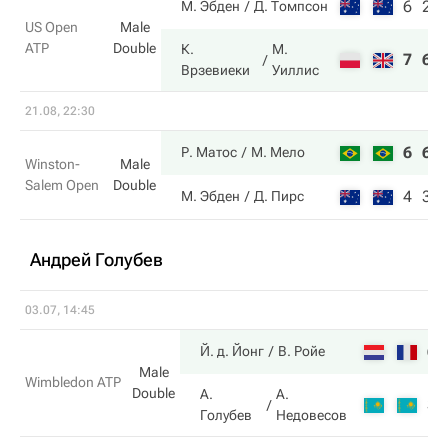
6
2
М. Эбден
Д. Томпсон
US Open
Male
ATP
Double
К.
М.
7
6
Врзевиеки
Уиллис
21.08, 22:30
6
6
Р. Матос
М. Мело
Winston-
Male
Salem Open
Double
4
3
М. Эбден
Д. Пирс
Андрей Голубев
03.07, 14:45
6
Й. д. Йонг
В. Ройе
Male
Wimbledon ATP
Double
А.
А.
3
Голубев
Недовесов