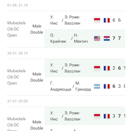
01.08, 21:10
У.
Э. Роже-
6
6
Mubadala
Нис
Васслен
Male
Citi DC
Double
Open
О.
Н.
7
7
Крайчек
Мектич
30.07, 20:15
У.
Э. Роже-
2
6
10
Mubadala
Нис
Васслен
Male
Citi DC
Double
Open
Г.
М.
6
3
8
Андреоцци
Гуинард
27.07, 20:05
У.
Э. Роже-
3
7
10
Mubadala
Нис
Васслен
Male
Citi DC
Double