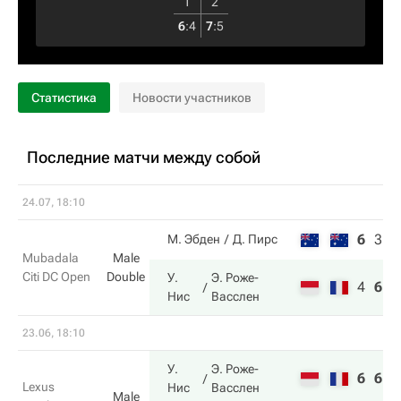
1
2
6
:
4
7
:
5
Статистика
Новости участников
Последние матчи между собой
24.07, 18:10
6
3
6
М. Эбден
Д. Пирс
Mubadala
Male
Citi DC Open
Double
У.
Э. Роже-
4
6
1
Нис
Васслен
23.06, 18:10
У.
Э. Роже-
6
6
Lexus
Нис
Васслен
Male