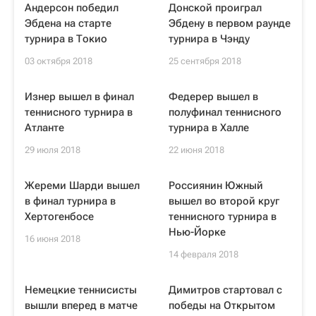
Андерсон победил
Донской проиграл
Эбдена на старте
Эбдену в первом раунде
турнира в Токио
турнира в Чэнду
03 октября 2018
25 сентября 2018
Изнер вышел в финал
Федерер вышел в
теннисного турнира в
полуфинал теннисного
Атланте
турнира в Халле
29 июля 2018
22 июня 2018
Жереми Шарди вышел
Россиянин Южный
в финал турнира в
вышел во второй круг
Хертогенбосе
теннисного турнира в
Нью-Йорке
16 июня 2018
14 февраля 2018
Немецкие теннисисты
Димитров стартовал с
вышли вперед в матче
победы на Открытом