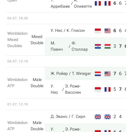
Open
Т.
А.
6
6
7
Аррибаже
Оливетти
04.07, 18:30
6
6
4
У. Нис
К. Глисон
Wimbledon
Mixed
Mixed
Double
М.
Ф.
Doubles
3
7
6
Павич
Столлар
04.07, 13:10
7
6
7
Ж. Ройер
T. Winegar
Wimbledon
Male
ATP
Double
У.
Э. Роже-
5
7
6
Нис
Васслен
01.07, 13:10
2
4
Д. Эванс
Г. Сирл
Wimbledon
Male
ATP
Double
У.
Э. Роже-