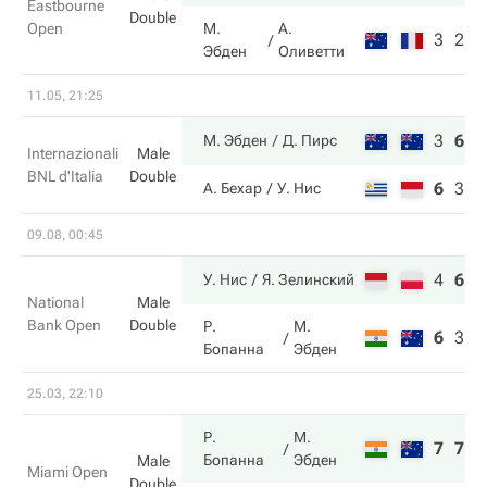
Eastbourne
Double
Open
М.
А.
3
2
Эбден
Оливетти
11.05, 21:25
3
6
1
М. Эбден
Д. Пирс
Internazionali
Male
BNL d'Italia
Double
6
3
4
А. Бехар
У. Нис
09.08, 00:45
4
6
1
У. Нис
Я. Зелинский
National
Male
Bank Open
Double
Р.
М.
6
3
7
Бопанна
Эбден
25.03, 22:10
Р.
М.
7
7
Бопанна
Эбден
Male
Miami Open
Double