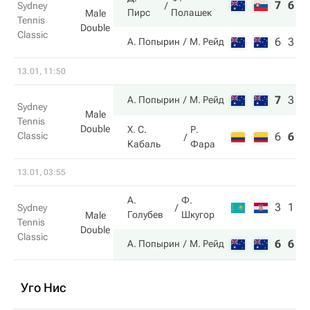
7
6
Sydney
Пирс
Полашек
Male
Tennis
Double
Classic
6
3
А. Попырин
М. Рейд
13.01, 11:50
7
3
1
А. Попырин
М. Рейд
Sydney
Male
Tennis
Double
Х. С.
Р.
Classic
6
6
7
Кабаль
Фара
13.01, 03:55
А.
Ф.
3
1
Sydney
Голубев
Шкугор
Male
Tennis
Double
Classic
6
6
А. Попырин
М. Рейд
Уго Нис