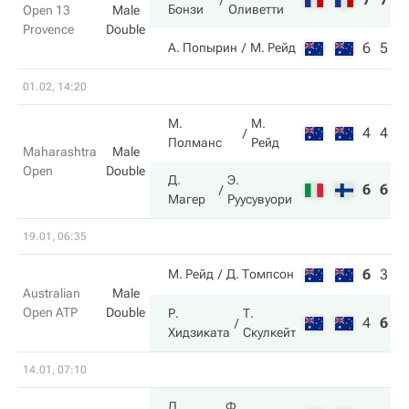
Бонзи
Оливетти
Open 13
Male
Provence
Double
6
5
А. Попырин
М. Рейд
01.02, 14:20
М.
М.
4
4
Полманс
Рейд
Maharashtra
Male
Open
Double
Д.
Э.
6
6
Магер
Руусувуори
19.01, 06:35
6
3
2
М. Рейд
Д. Томпсон
Australian
Male
Open ATP
Double
Р.
Т.
4
6
6
Хидзиката
Скулкейт
14.01, 07:10
Д.
Ф.