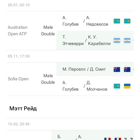
20.01, 03:10
А.
А.
3
Голубев
Недовесов
Australian
Male
Open ATP
Double
Т.
К. У.
6
Этчеверри
Карабелли
09.11, 17:50
6
М. Перселл
Д. Смит
Male
Sofia Open
Double
А.
Д.
4
Голубев
Молчанов
Мэтт Рейд
15.02, 20:45
Б.
А.
7
7