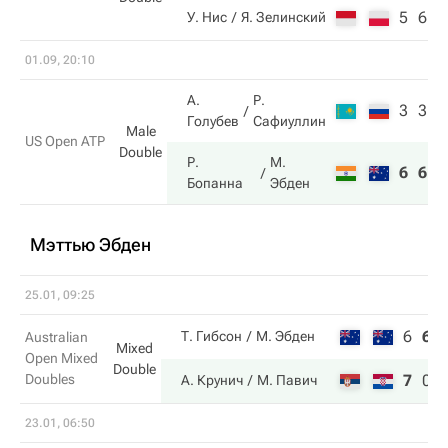
5
6
У. Нис
Я. Зелинский
01.09, 20:10
А.
Р.
3
3
Голубев
Сафиуллин
Male
US Open ATP
Double
Р.
М.
6
6
Бопанна
Эбден
Мэттью Эбден
25.01, 09:25
6
6
Т. Гибсон
М. Эбден
Australian
Mixed
Open Mixed
Double
Doubles
7
0
А. Крунич
М. Павич
23.01, 06:50