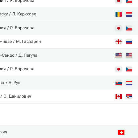
мия
Р. Ворачова
еску
Л. Керкхове
мия
Р. Ворачова
амидзе
М. Гаспарян
к-Сандс
Д. Пегула
мия
Р. Ворачова
ва
А. Рус
О. Данилович
нчич