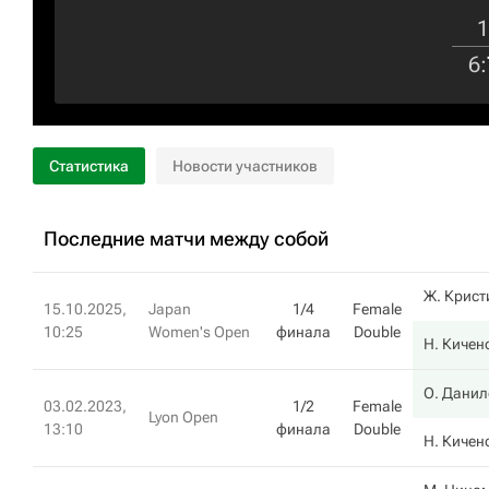
1
6
:
Статистика
Новости участников
Последние матчи между собой
Ж. Крист
15.10.2025,
Japan
1/4
Female
10:25
Women's Open
финала
Double
Н. Кичен
О. Данил
03.02.2023,
1/2
Female
Lyon Open
13:10
финала
Double
Н. Кичен