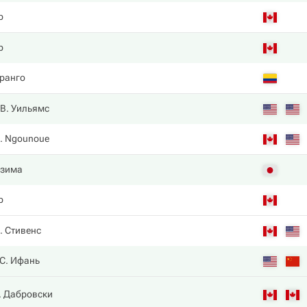
р
р
ранго
В. Уильямс
. Ngounoue
дзима
р
. Стивенс
С. Ифань
. Дабровски