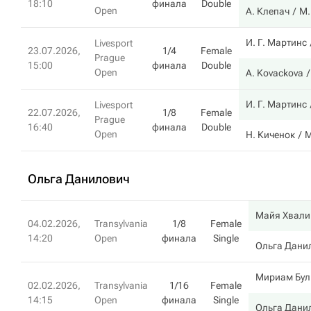
18:10
финала
Double
Open
А. Клепач
М.
И. Г. Мартинс
Livesport
23.07.2026,
1/4
Female
Prague
15:00
финала
Double
Open
A. Kovackova
И. Г. Мартинс
Livesport
22.07.2026,
1/8
Female
Prague
16:40
финала
Double
Open
Н. Киченок
M
Ольга Данилович
Майя Хвали
04.02.2026,
Transylvania
1/8
Female
14:20
Open
финала
Single
Ольга Дани
Мириам Бул
02.02.2026,
Transylvania
1/16
Female
14:15
Open
финала
Single
Ольга Дани