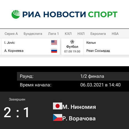
Серия А
Бундеслига
Лига 1
КХЛ
НХЛ
Евролига
НБА
I. Jovic
Кельн
Футбол
А. Корнеева
Реал Сосьедад
07.08 19:00
Раунд:
1/2 финала
Время начала:
06.03.2021 в 14:40
Завершен
М. Ниномия
2
:
1
Р. Ворачова