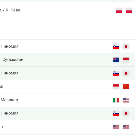
a
К. Кава
 Ниномия
. Сутджиади
 Ниномия
ай
 Меликар
 Ниномия
Ma