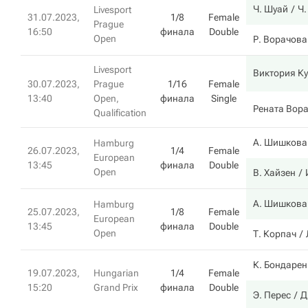
Ч. Шуай
Ч.
Livesport
31.07.2023,
1/8
Female
Prague
16:50
финала
Double
Open
Р. Ворачова
Livesport
Виктория К
30.07.2023,
Prague
1/16
Female
13:40
Open,
финала
Single
Рената Вор
Qualification
А. Шишкова
Hamburg
26.07.2023,
1/4
Female
European
13:45
финала
Double
Open
В. Хайзен
А. Шишкова
Hamburg
25.07.2023,
1/8
Female
European
13:45
финала
Double
Open
Т. Корпач
К. Бондарен
19.07.2023,
Hungarian
1/4
Female
15:20
Grand Prix
финала
Double
Э. Перес
Д