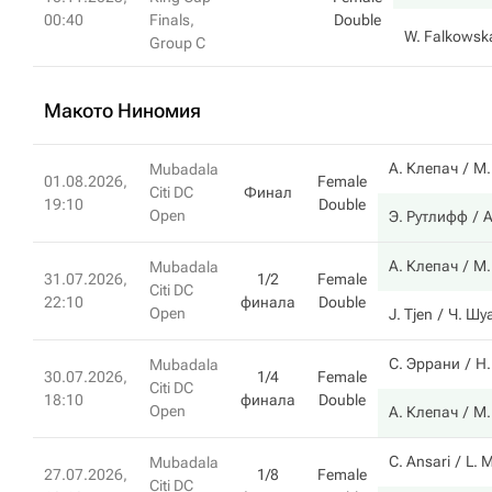
00:40
Finals,
Double
W. Falkowsk
Group C
Макото Ниномия
А. Клепач
М.
Mubadala
01.08.2026,
Female
Citi DC
Финал
19:10
Double
Open
Э. Рутлифф
А
А. Клепач
М.
Mubadala
31.07.2026,
1/2
Female
Citi DC
22:10
финала
Double
Open
J. Tjen
Ч. Шу
С. Эррани
Н.
Mubadala
30.07.2026,
1/4
Female
Citi DC
18:10
финала
Double
Open
А. Клепач
М.
C. Ansari
L. 
Mubadala
27.07.2026,
1/8
Female
Citi DC