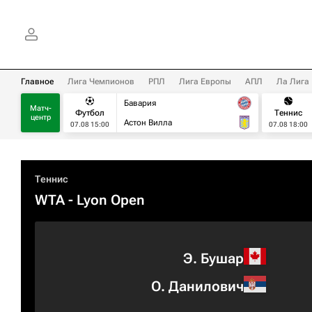
Главное
Лига Чемпионов
РПЛ
Лига Европы
АПЛ
Ла Лига
Бавария
Матч-
Футбол
Теннис
центр
Астон Вилла
07.08 15:00
07.08 18:00
Теннис
WTA
- Lyon Open
Э. Бушар
О. Данилович