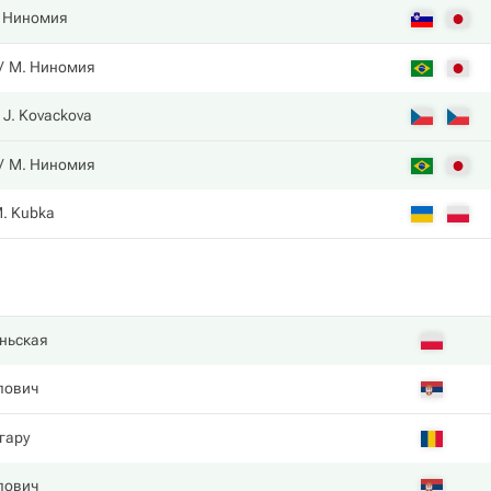
 Ниномия
М. Ниномия
J. Kovackova
М. Ниномия
. Kubka
ньская
лович
гару
лович