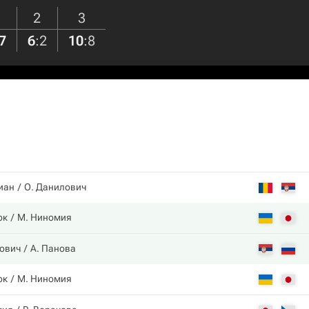
2
3
7
6
:
2
10
:
8
иан
О. Данилович
ок
М. Ниномия
ович
А. Панова
ок
М. Ниномия