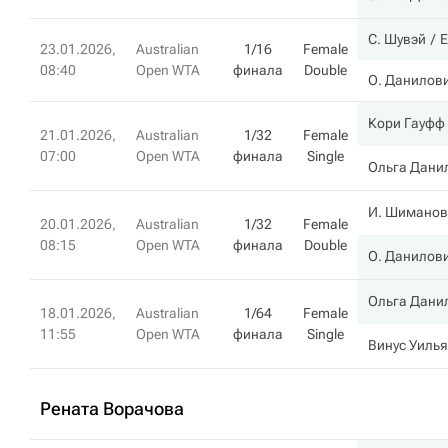
С. Шувэй
Е
23.01.2026,
Australian
1/16
Female
08:40
Open WTA
финала
Double
О. Данилов
Кори Гауфф
21.01.2026,
Australian
1/32
Female
07:00
Open WTA
финала
Single
Ольга Дани
И. Шиманов
20.01.2026,
Australian
1/32
Female
08:15
Open WTA
финала
Double
О. Данилов
Ольга Дани
18.01.2026,
Australian
1/64
Female
11:55
Open WTA
финала
Single
Винус Уиль
Рената Ворачова