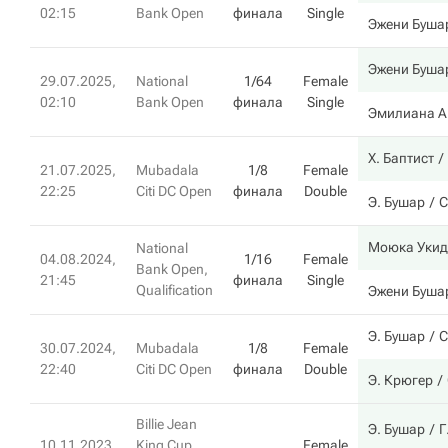
02:15
Bank Open
финала
Single
Эжени Буша
Эжени Буша
29.07.2025,
National
1/64
Female
02:10
Bank Open
финала
Single
Эмилиана А
Х. Баптист
21.07.2025,
Mubadala
1/8
Female
22:25
Citi DC Open
финала
Double
Э. Бушар
C
Моюка Уки
National
04.08.2024,
1/16
Female
Bank Open,
21:45
финала
Single
Qualification
Эжени Буша
Э. Бушар
С
30.07.2024,
Mubadala
1/8
Female
22:40
Citi DC Open
финала
Double
Э. Крюгер
Billie Jean
Э. Бушар
Г
10.11.2023,
King Cup
Female