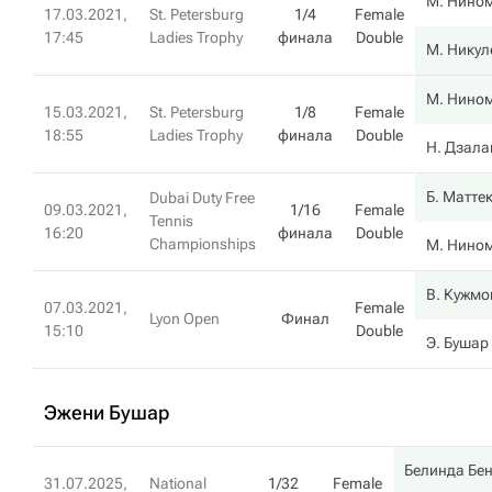
М. Нино
17.03.2021,
St. Petersburg
1/4
Female
17:45
Ladies Trophy
финала
Double
М. Никул
М. Нино
15.03.2021,
St. Petersburg
1/8
Female
18:55
Ladies Trophy
финала
Double
Н. Дзал
Б. Матте
Dubai Duty Free
09.03.2021,
1/16
Female
Tennis
16:20
финала
Double
Championships
М. Нино
В. Кужмо
07.03.2021,
Female
Lyon Open
Финал
15:10
Double
Э. Бушар
Эжени Бушар
Белинда Бе
31.07.2025,
National
1/32
Female