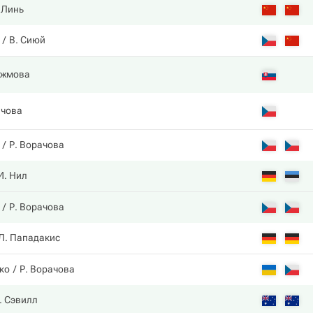
 Линь
В. Сиюй
ужмова
ачова
Р. Ворачова
И. Нил
Р. Ворачова
Л. Пападакис
ко
Р. Ворачова
. Сэвилл