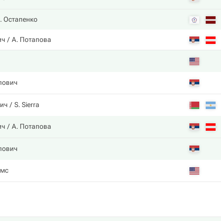
. Остапенко
ич
А. Потапова
лович
ич
S. Sierra
ич
А. Потапова
лович
ямс