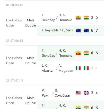
01.08, 05:40
Г.
Н. К.
3
6
Эскобар
Поонача
Los Cabos
Male
Open
Double
6
7
F. Reynolds
Д. Уатт
31.07, 06:55
Г.
Н. К.
6
6
Эскобар
Поонача
Los Cabos
Male
Open
Double
L. C.
A.
1
1
Alvarez
Magadan
29.07, 07:45
Р.
Д.
3
4
Рам
Солсбери
Los Cabos
Male
Open
Double
Г.
Н. К.
6
6