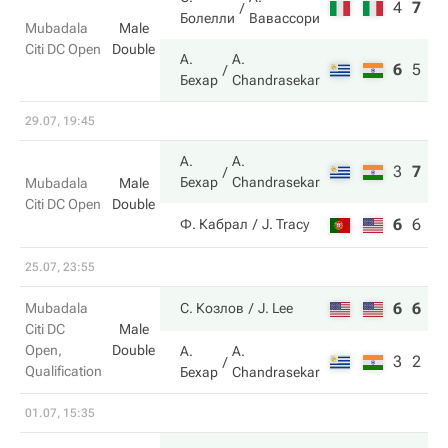
4
7
9
Болелли
Вавассори
Mubadala
Male
Citi DC Open
Double
А.
A.
6
5
1
Бехар
Chandrasekar
29.07, 19:45
А.
A.
3
7
1
Бехар
Chandrasekar
Mubadala
Male
Citi DC Open
Double
6
6
8
Ф. Кабрал
J. Tracy
25.07, 23:55
6
6
Mubadala
С. Козлов
J. Lee
Citi DC
Male
Open,
Double
А.
A.
3
2
Qualification
Бехар
Chandrasekar
01.07, 15:35