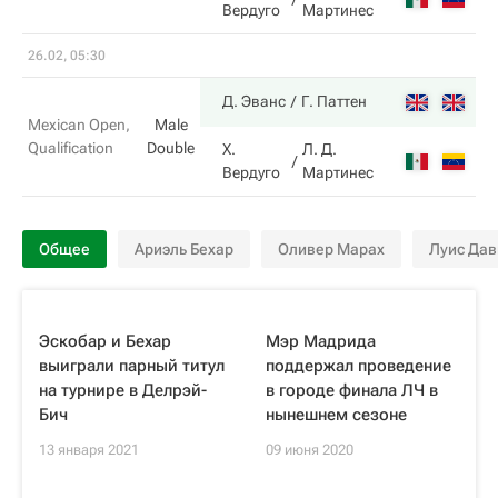
Вердуго
Мартинес
26.02, 05:30
6
Д. Эванс
Г. Паттен
Mexican Open,
Male
Qualification
Double
Х.
Л. Д.
4
Вердуго
Мартинес
Общее
Ариэль Бехар
Оливер Марах
Луис Дав
Эскобар и Бехар
Мэр Мадрида
выиграли парный титул
поддержал проведение
на турнире в Делрэй-
в городе финала ЛЧ в
Бич
нынешнем сезоне
13 января 2021
09 июня 2020