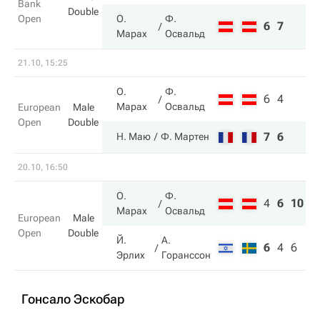
Bank
Double
Open
О.
Ф.
6
7
Марах
Освальд
21.10, 15:25
О.
Ф.
6
4
Марах
Освальд
European
Male
Open
Double
7
6
Н. Маю
Ф. Мартен
20.10, 16:50
О.
Ф.
4
6
10
Марах
Освальд
European
Male
Open
Double
Й.
А.
6
4
6
Эрлих
Горанссон
Гонсало Эскобар