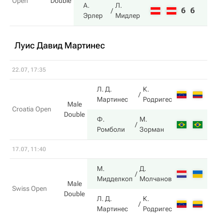
Open
Double
А.
Л.
6
6
Эрлер
Мидлер
Луис Давид Мартинес
22.07, 17:35
Л. Д.
К.
3
Мартинес
Родригес
Male
Croatia Open
Double
Ф.
М.
6
Ромболи
Зорман
17.07, 11:40
М.
Д.
6
Мидделкоп
Молчанов
Male
Swiss Open
Double
Л. Д.
К.
2
Мартинес
Родригес