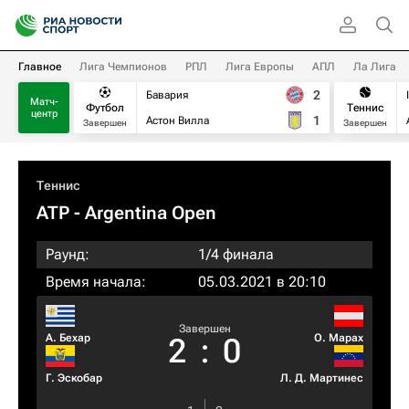
Главное
Лига Чемпионов
РПЛ
Лига Европы
АПЛ
Ла Лига
2
Бавария
Матч-
Футбол
Теннис
центр
1
Астон Вилла
Завершен
Завершен
Теннис
ATP
- Argentina Open
Раунд:
1/4 финала
Время начала:
05.03.2021 в 20:10
Завершен
А. Бехар
О. Марах
2
:
0
Г. Эскобар
Л. Д. Мартинес