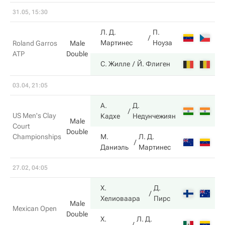
31.05, 15:30
Л. Д.
П.
6
Мартинес
Ноуза
Roland Garros
Male
ATP
Double
7
С. Жилле
Й. Флиген
03.04, 21:05
А.
Д.
6
US Men's Clay
Кадхе
Недунчежиян
Male
Court
Double
Championships
М.
Л. Д.
4
Даниэль
Мартинес
27.02, 04:05
Х.
Д.
6
Хелиоваара
Пирс
Male
Mexican Open
Double
Х.
Л. Д.
4