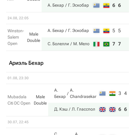
6
6
А. Бехар
Г. Эскобар
24.08, 22:05
5
5
А. Бехар
Г. Эскобар
Winston-
Male
Salem
Double
Open
7
7
С. Болелли
М. Мело
Ариэль Бехар
01.08, 23:30
А.
A.
3
4
Бехар
Chandrasekar
Mubadala
Male
Citi DC Open
Double
6
6
Д. Кэш
Л. Гласспол
30.07, 22:45
С.
А.