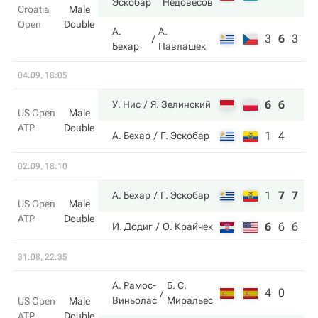
Эскобар
Недовесов
Croatia
Male
Open
Double
А.
А.
3
6
3
Бехар
Павлашек
04.09, 18:05
6
6
У. Нис
Я. Зелинский
US Open
Male
ATP
Double
1
4
А. Бехар
Г. Эскобар
02.09, 18:10
1
7
7
А. Бехар
Г. Эскобар
US Open
Male
ATP
Double
6
6
6
И. Додиг
О. Крайчек
31.08, 22:35
А. Рамос-
Б. С.
4
0
Виньолас
Миральес
US Open
Male
ATP
Double