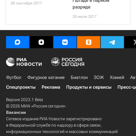
Гштаде в парном
08 сентября 2017
разряде
30 июля 2017
Футбол
Фигурное катание
Биатлон
ЗОЖ
Хоккей
Ав
Спецпроекты
Реклама
Продукты и сервисы
Пресс-ц
Версия 2023.1 Beta
© 2026 МИА «Россия сегодня»
Вакансии
Сетевое издание РИА Новости зарегистрировано
в Федеральной службе по надзору в сфере связи,
информационных технологий и массовых коммуникаций