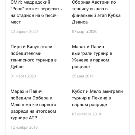
СМИ: мадридский
Сборная Австрии по
"Реал" может переехать
теннису вышла в
на стадион на 6 тысяч
финальный этап Кубка
мест
Дэвиса
20 апреля 2020
07 марта 2020
Пирс и Винус стали
Марах и Павич
победителями
выиграли турнир в
теннисного турнира в
Женеве в парном
Дубае
разряде
01 марта 2020
25 мая 2019
Марах и Павич
Кубот и Мело выиграли
победили Эрбера и
турнир в Пекине в
Маю в матче парного
парном разряде
разряда на итоговом
07 октября 2018
турнире ATP
12 ноября 2018