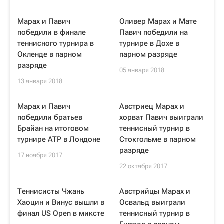
Марах и Павич
Оливер Марах и Мате
победили в финале
Павич победили на
теннисного турнира в
турнире в Дохе в
Окленде в парном
парном разряде
разряде
05 января 2018
13 января 2018
Марах и Павич
Австриец Марах и
победили братьев
хорват Павич выиграли
Брайан на итоговом
теннисный турнир в
турнире ATP в Лондоне
Стокгольме в парном
разряде
17 ноября 2017
22 октября 2017
Теннисисты Чжань
Австрийцы Марах и
Хаоцин и Винус вышли в
Освальд выиграли
финал US Open в миксте
теннисный турнир в