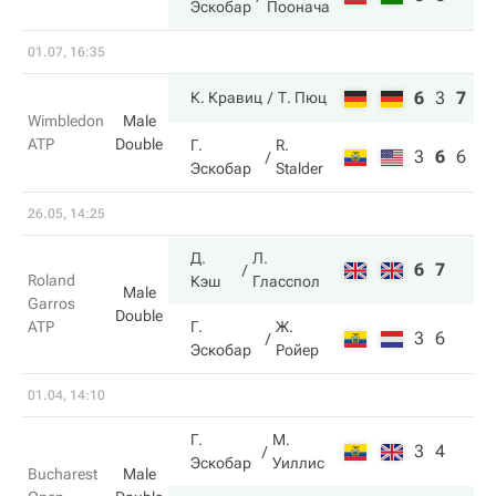
Эскобар
Поонача
01.07, 16:35
6
3
7
К. Кравиц
Т. Пюц
Wimbledon
Male
ATP
Double
Г.
R.
3
6
6
Эскобар
Stalder
26.05, 14:25
Д.
Л.
6
7
Roland
Кэш
Гласспол
Male
Garros
Double
ATP
Г.
Ж.
3
6
Эскобар
Ройер
01.04, 14:10
Г.
М.
3
4
Эскобар
Уиллис
Bucharest
Male