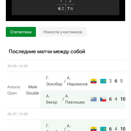
1
2
6
:
2
7
:
6
Статистика
Новости участников
Последние матчи между собой
30.09, 14:50
Г.
А.
3
6
5
Эскобар
Недовесов
Astana
Male
Open
Double
А.
А.
6
4
10
Бехар
Павлашек
26.07, 19:00
Г.
А.
6
4
10