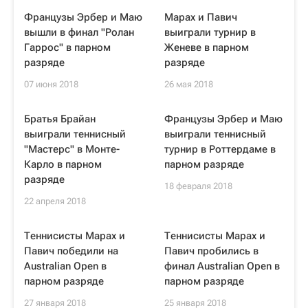
Французы Эрбер и Маю
Марах и Павич
вышли в финал "Ролан
выиграли турнир в
Гаррос" в парном
Женеве в парном
разряде
разряде
07 июня 2018
26 мая 2018
Братья Брайан
Французы Эрбер и Маю
выиграли теннисный
выиграли теннисный
"Мастерс" в Монте-
турнир в Роттердаме в
Карло в парном
парном разряде
разряде
18 февраля 2018
22 апреля 2018
Теннисисты Марах и
Теннисисты Марах и
Павич победили на
Павич пробились в
Australian Open в
финал Australian Open в
парном разряде
парном разряде
27 января 2018
25 января 2018