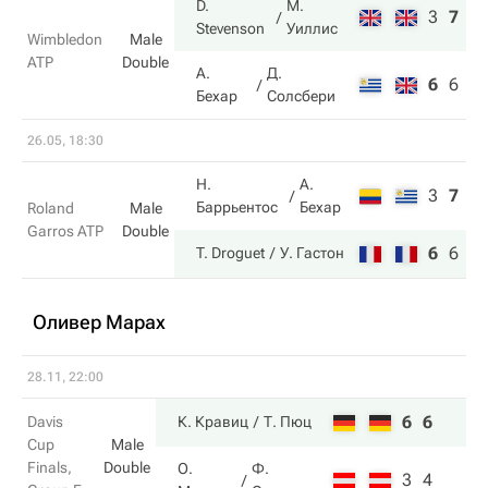
D.
М.
3
7
6
Stevenson
Уиллис
Wimbledon
Male
ATP
Double
А.
Д.
6
6
3
Бехар
Солсбери
26.05, 18:30
Н.
А.
3
7
3
Баррьентос
Бехар
Roland
Male
Garros ATP
Double
6
6
6
T. Droguet
У. Гастон
Оливер Марах
28.11, 22:00
6
6
Davis
К. Кравиц
Т. Пюц
Cup
Male
Finals,
Double
О.
Ф.
3
4