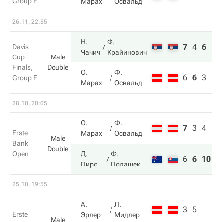
Group F
Марах
Освальд
26.11, 22:55
Н.
Ф.
7
4
6
Davis
Чачич
Крайинович
Cup
Male
Finals,
Double
О.
Ф.
6
6
3
Group F
Марах
Освальд
28.10, 20:05
О.
Ф.
7
3
4
Erste
Марах
Освальд
Male
Bank
Double
Open
Д.
Ф.
6
6
10
Пирс
Полашек
25.10, 19:55
А.
Л.
3
5
Erste
Эрлер
Мидлер
Male