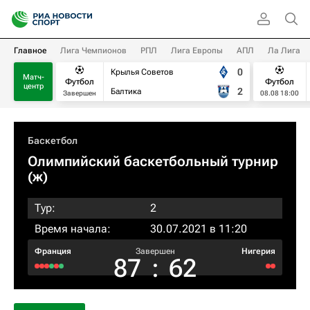
Главное
Лига Чемпионов
РПЛ
Лига Европы
АПЛ
Ла Лига
0
Крылья Советов
Матч-
Футбол
Футбол
центр
2
Балтика
Завершен
08.08 18:00
Баскетбол
Олимпийский баскетбольный турнир
(ж)
Тур:
2
Время начала:
30.07.2021 в 11:20
Франция
Завершен
Нигерия
87
:
62