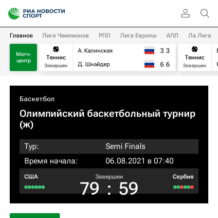
Главное
Лига Чемпионов
РПЛ
Лига Европы
АПЛ
Ла Лига
3
3
А. Калинская
Матч-
Теннис
Теннис
центр
6
6
Д. Шнайдер
Завершен
Завершен
Баскетбол
Олимпийский баскетбольный турнир
(ж)
Тур:
Semi Finals
Время начала:
06.08.2021 в 07:40
США
Завершен
Сербия
79
:
59