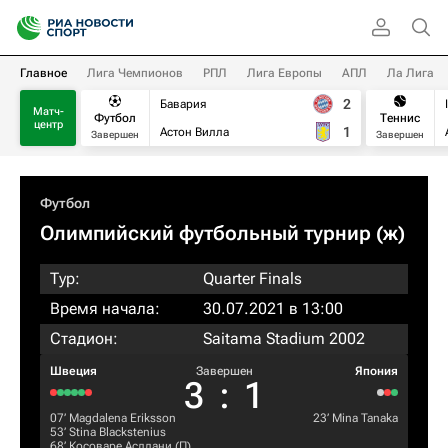
Главное
Лига Чемпионов
РПЛ
Лига Европы
АПЛ
Ла Лига
2
Бавария
Матч-
Футбол
Теннис
центр
1
Астон Вилла
Завершен
Завершен
Футбол
Олимпийский футбольный турнир (ж)
Тур:
Quarter Finals
Время начала:
30.07.2021 в 13:00
Стадион:
Saitama Stadium 2002
Швеция
Завершен
Япония
3
:
1
07‎’‎
Magdalena Eriksson
23‎’‎
Mina Tanaka
53‎’‎
Stina Blackstenius
68‎’‎
Косоваре Асллани
(П)