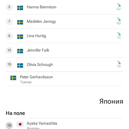
Hanna Bennison
5
62‎’‎
Madelen Janogy
7
90‎’‎
Lina Hurtig
8
75‎’‎
Jennifer Falk
12
Olivia Schough
15
75‎’‎
Peter Gerhardsson
Тренер
Япония
На поле
Ayaka Yamashita
18
Вратарь