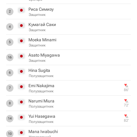
Риса Симизу
2
Защитник
Кумагай Саки
4
Защитник
Moeka Minami
5
Защитник
Asato Miyagawa
16
Защитник
Hina Sugita
6
Полузащитник
Emi Nakajima
7
86‎’‎
Полузащитник
Narumi Miura
8
72‎’‎
Полузащитник
Yui Hasegawa
14
82‎’‎
Полузащитник
Mana Iwabuchi
10