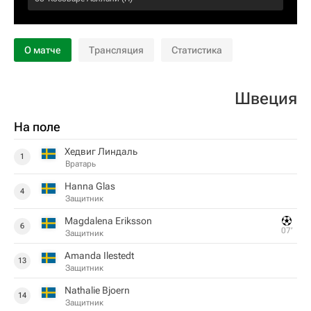
О матче
Трансляция
Статистика
Швеция
На поле
Хедвиг Линдаль
1
Вратарь
Hanna Glas
4
Защитник
Magdalena Eriksson
6
07‎’‎
Защитник
Amanda Ilestedt
13
Защитник
Nathalie Bjoern
14
Защитник