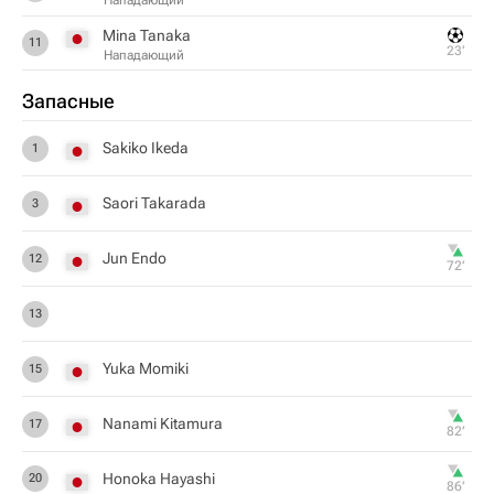
Нападающий
Mina Tanaka
11
23‎’‎
Нападающий
Запасные
Sakiko Ikeda
1
Saori Takarada
3
Jun Endo
12
72‎’‎
13
Yuka Momiki
15
Nanami Kitamura
17
82‎’‎
Honoka Hayashi
20
86‎’‎