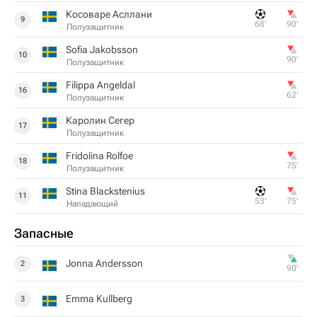
Косоваре Асллани
9
68‎’‎
90‎’‎
Полузащитник
Sofia Jakobsson
10
90‎’‎
Полузащитник
Filippa Angeldal
16
62‎’‎
Полузащитник
Каролин Сегер
17
Полузащитник
Fridolina Rolfoe
18
75‎’‎
Полузащитник
Stina Blackstenius
11
53‎’‎
75‎’‎
Нападающий
Запасные
Jonna Andersson
2
90‎’‎
Emma Kullberg
3