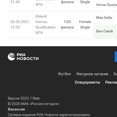
21:45
финала
Single
WTA
Уитни Осигв
Roland
Мае Хиби
26.05.2021,
Garros,
1/32
Female
15:50
Qualification
финала
Single
Ван Сиюй
WTA
Футбол
Фигурное катание
Б
Спецпроекты
Рекла
Версия 2023.1 Beta
© 2026 МИА «Россия сегодня»
Вакансии
Сетевое издание РИА Новости зарегистрировано