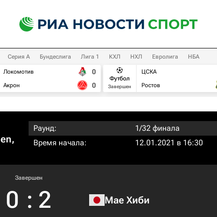
Серия А
Бундеслига
Лига 1
КХЛ
НХЛ
Евролига
НБА
0
Локомотив
ЦСКА
Футбол
0
Акрон
Ростов
Завершен
Раунд:
1/32 финала
pen,
Время начала:
12.01.2021 в 16:30
Завершен
0
:
2
Мае Хиби