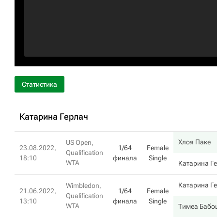
Статистика
Катарина Герлач
Хлоя Паке
US Open,
23.08.2022,
1/64
Female
Qualification
18:10
финала
Single
WTA
Катарина Г
Катарина Г
Wimbledon,
21.06.2022,
1/64
Female
Qualification
13:10
финала
Single
WTA
Тимеа Бабо