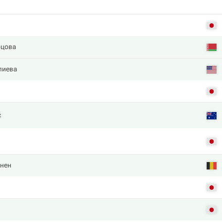
рцова
лиева
с
ннен