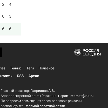
2
4
0
3
6
6
ries
Теннис
Теги
Полезное
нтакты
RSS
Архив
Главный редактор:
Гаврилова А.В.
Адрес электронной почты Редакции:
r-sport.internet@ria.ru
По вопросам размещения пресс-релизов и рекламы
воспользуйтесь
формой обратной связи