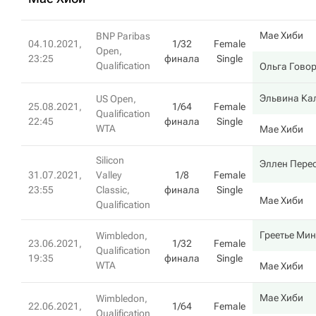
Мае Хиби
BNP Paribas
04.10.2021,
1/32
Female
Open,
23:25
финала
Single
Qualification
Ольга Гово
Эльвина Ка
US Open,
25.08.2021,
1/64
Female
Qualification
22:45
финала
Single
WTA
Мае Хиби
Silicon
Эллен Пере
31.07.2021,
Valley
1/8
Female
23:55
Classic,
финала
Single
Мае Хиби
Qualification
Греетье Ми
Wimbledon,
23.06.2021,
1/32
Female
Qualification
19:35
финала
Single
WTA
Мае Хиби
Мае Хиби
Wimbledon,
22.06.2021,
1/64
Female
Qualification