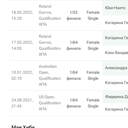
Roland
Юки Наито
18.05.2022,
Garros,
1/32
Female
15:20
Qualification
финала
Single
Катарина Г
WTA
Roland
Катарина Г
17.05.2022,
Garros,
1/64
Female
14:05
Qualification
финала
Single
Коко Ванде
WTA
Australian
Александра
10.01.2022,
Open,
1/64
Female
02:10
Qualification
финала
Single
Катарина Г
WTA
Федерика Д
US Open,
24.08.2021,
1/64
Female
Qualification
21:45
финала
Single
WTA
Катарина Г
Мае Хиби