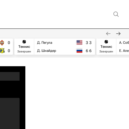
0
3
3
Д. Пегула
А. Со
Теннис
Теннис
0
6
6
Д. Шнайдер
Е. Ал
Завершен
Завершен