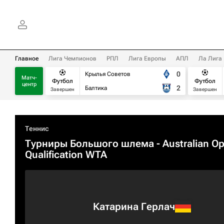
Главное
Лига Чемпионов
РПЛ
Лига Европы
АПЛ
Ла Лига
0
Крылья Советов
Матч-
Футбол
Футбол
центр
2
Балтика
Завершен
Завершен
Теннис
Турниры Большого шлема
- Australian O
Qualification WTA
Катарина Герлач