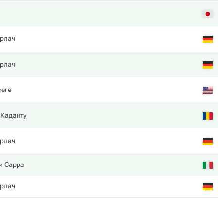
ерлач
ерлач
веге
 Каданту
ерлач
и Сарра
ерлач