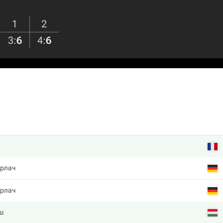
1
2
3
:
6
4
:
6
ерлач
ерлач
ш