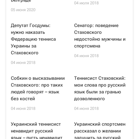
Белграде
04 июля 2018
05 июня 2020
Депутат Госдумы:
Сенатор: поведение
нужно наказать
Стаховского
Федерацию тенниса
недостойно мужчины и
Украины за
спортсмена
Стаховского
04 июня 2018
04 июня 2018
Собкин о высказывании
Теннисист Стаховский:
Стаховского: про таких
мои слова про русский
людей говорят – язык
язык были за гранью
без костей
дозволенного
04 июня 2018
04 июня 2018
Украинский теннисист
Украинский спортсмен
ненавидит русский
рассказал о желании
язык – пусть ненавидит
задушить за русский