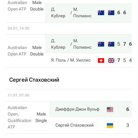
Australian
Male
Open ATP
Double
Д.
М.
6
6
Кублер
Полманс
24.01, 14:30
Д.
М.
5
7
6
Кублер
Полманс
Australian
Male
Open ATP
Double
7
5
4
Я. Поль
М. Уиллис
Сергей Стаховский
11.01, 07:30
Australian
6
6
Джеффри Джон Вульф
Open,
Male
Qualification
Single
3
4
Сергей Стаховский
ATP