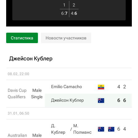
1
2
6
:
7
4
:
6
Статистика
Новости участников
Джейсон Кублер
08.02, 22:00
4
2
Emilio Camacho
Davis Cup
Male
Qualifiers
Single
6
6
Джейсон Кублер
31.01, 06:50
Д.
М.
6
4
Кублер
Полманс
Australian
Male