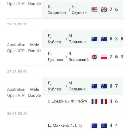
Open ATP
Double
К.
Н.
7
6
Харрисон
Скупски
29.01, 05:10
Д.
М.
6
3
6
Кублер
Полманс
Australian
Male
Open ATP
Double
Л.
Я.
2
6
3
Джонсон
Зелинский
27.01, 09:40
Д.
М.
6
7
Кублер
Полманс
Australian
Male
Open ATP
Double
4
6
С. Думбиа
Ф. Ребул
26.01, 03:40
4
4
Д. Маккейб
Л. Ту