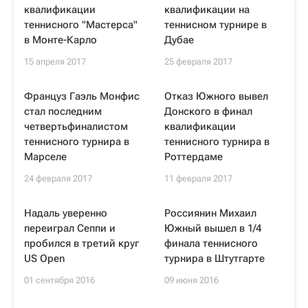
квалификации
квалификации на
теннисного "Мастерса"
теннисном турнире в
в Монте-Карло
Дубае
15 апреля 2017
25 февраля 2017
Француз Гаэль Монфис
Отказ Южного вывел
стал последним
Донского в финал
четвертьфиналистом
квалификации
теннисного турнира в
теннисного турнира в
Марселе
Роттердаме
24 февраля 2017
11 февраля 2017
Надаль уверенно
Россиянин Михаил
переиграл Сеппи и
Южный вышел в 1/4
пробился в третий круг
финала теннисного
US Open
турнира в Штутгарте
01 сентября 2016
09 июня 2016