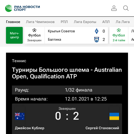
Главное
Лига Чемпионов
РПЛ
Лига Европы
АПЛ
Ла Лига
0
Крылья Советов
Л
Матч-
Футбол
Футбол
центр
2
Балтика
А
Завершен
2-й тайм
Теннис
Турниры Большого шлема
- Australian
Open, Qualification ATP
Раунд:
1/32 финала
Время начала:
12.01.2021 в 12:25
Завершен
0
:
2
Джейсон Кублер
Сергей Стаховский