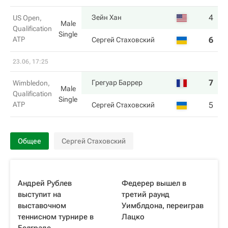
4
7
Зейн Хан
US Open,
Male
Qualification
Single
ATP
6
5
Сергей Стаховский
23.06, 17:25
7
6
Грегуар Баррер
Wimbledon,
Male
Qualification
Single
ATP
5
3
Сергей Стаховский
Общее
Сергей Стаховский
Андрей Рублев
Федерер вышел в
выступит на
третий раунд
выставочном
Уимблдона, переиграв
теннисном турнире в
Лацко