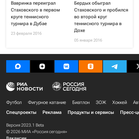
Вавринка переиграл
Бердых обыграл
Стаховского в первом
Стаховского и пробился
круге теннисного
во второй круг
турнира в Дубае
теннисного турнира в
Дохе
23 февраля 2016
05 января 2016
Футбол
Фигурное катание
Биатлон
ЗОЖ
Хоккей
Ав
Спецпроекты
Реклама
Продукты и сервисы
Пресс-ц
Версия 2023.1 Beta
© 2026 МИА «Россия сегодня»
Вакансии