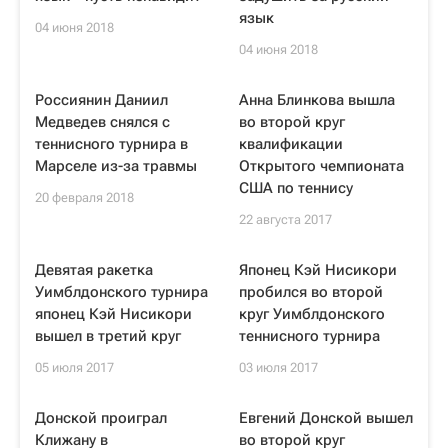
язык
04 июня 2018
04 июня 2018
Россиянин Даниил
Анна Блинкова вышла
Медведев снялся с
во второй круг
теннисного турнира в
квалификации
Марселе из-за травмы
Открытого чемпионата
США по теннису
20 февраля 2018
22 августа 2017
Девятая ракетка
Японец Кэй Нисикори
Уимблдонского турнира
пробился во второй
японец Кэй Нисикори
круг Уимблдонского
вышел в третий круг
теннисного турнира
05 июля 2017
03 июля 2017
Донской проиграл
Евгений Донской вышел
Клижану в
во второй круг