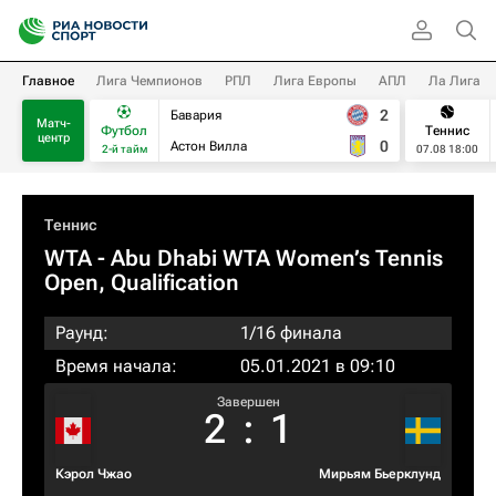
Главное
Лига Чемпионов
РПЛ
Лига Европы
АПЛ
Ла Лига
2
Бавария
Матч-
Футбол
Теннис
центр
0
Астон Вилла
2-й тайм
07.08 18:00
Теннис
WTA
- Abu Dhabi WTA Women’s Tennis
Open, Qualification
Раунд:
1/16 финала
Время начала:
05.01.2021 в 09:10
Завершен
2
:
1
Кэрол Чжао
Мирьям Бьерклунд