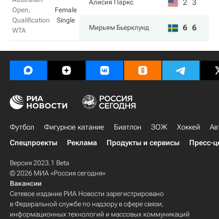
2
3
Алисия Паркс
Open,
Female
Qualification
Single
6
6
Мирьям Бьерклунд
WTA
Футбол
Фигурное катание
Биатлон
ЗОЖ
Хоккей
Ав
Спецпроекты
Реклама
Продукты и сервисы
Пресс-ц
Версия 2023.1 Beta
© 2026 МИА «Россия сегодня»
Вакансии
Сетевое издание РИА Новости зарегистрировано
в Федеральной службе по надзору в сфере связи,
информационных технологий и массовых коммуникаций