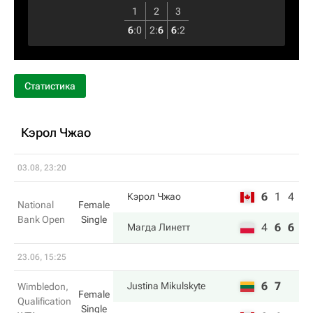
1
2
3
6
:
0
2
:
6
6
:
2
Статистика
Кэрол Чжао
03.08, 23:20
6
1
4
Кэрол Чжао
National
Female
Bank Open
Single
4
6
6
Магда Линетт
23.06, 15:25
6
7
Justina Mikulskyte
Wimbledon,
Female
Qualification
Single