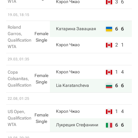
WTA
3
6
Кэрол Чжао
19.05, 18:15
Roland
6
6
Катарина Завацкая
Garros,
Female
Qualification
Single
2
1
Кэрол Чжао
WTA
29.03, 01:35
1
4
Кэрол Чжао
Copa
Female
Colsanitas,
Single
Qualification
6
6
Lia Karatancheva
22.08, 01:25
1
4
Кэрол Чжао
US Open,
Female
Qualification
Single
WTA
6
6
Лукреция Стефанини