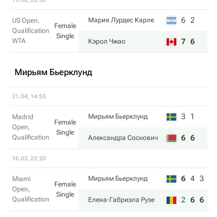
19.08, 20:30
6
2
Мария Лурдес Карле
US Open,
Female
Qualification
Single
WTA
7
6
Кэрол Чжао
Мирьям Бьерклунд
21.04, 14:55
3
1
Мирьям Бьерклунд
Madrid
Female
Open,
Single
Qualification
6
6
Александра Соснович
16.03, 22:20
6
4
3
Мирьям Бьерклунд
Miami
Female
Open,
Single
Qualification
2
6
6
Елена-Габриэла Рузе