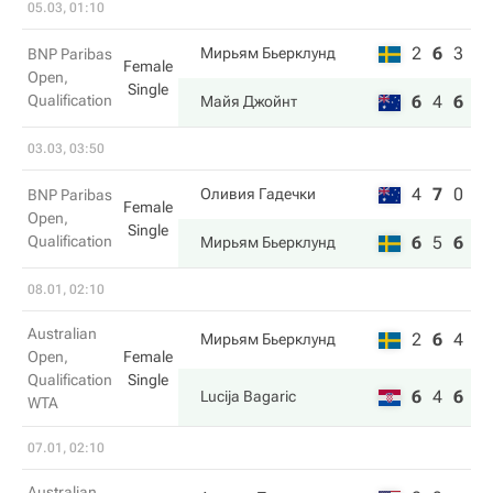
05.03, 01:10
2
6
3
Мирьям Бьерклунд
BNP Paribas
Female
Open,
Single
Qualification
6
4
6
Майя Джойнт
03.03, 03:50
4
7
0
Оливия Гадечки
BNP Paribas
Female
Open,
Single
Qualification
6
5
6
Мирьям Бьерклунд
08.01, 02:10
Australian
2
6
4
Мирьям Бьерклунд
Open,
Female
Qualification
Single
6
4
6
Lucija Bagaric
WTA
07.01, 02:10
Australian