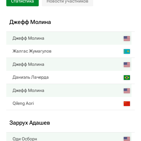
Статистика
Новости участников
Джефф Молина
Джефф Молина
Жалгас Жумагулов
Джефф Молина
Даниэль Лачерда
Джефф Молина
Qileng Aori
Заррух Адашев
Оди Осборн