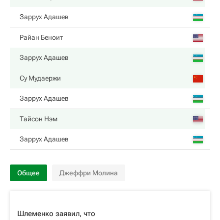
Заррух Адашев
Райан Беноит
Заррух Адашев
Су Мудаержи
Заррух Адашев
Тайсон Нэм
Заррух Адашев
Общее
Джеффри Молина
Шлеменко заявил, что