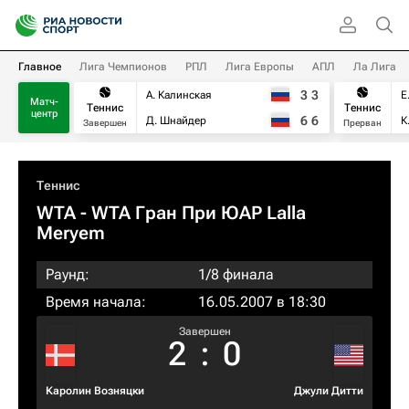
Главное
Лига Чемпионов
РПЛ
Лига Европы
АПЛ
Ла Лига
3
3
А. Калинская
Е
Матч-
Теннис
Теннис
центр
6
6
Д. Шнайдер
К
Завершен
Прерван
Теннис
WTA
- WTA Гран При ЮАР Lalla
Meryem
Раунд:
1/8 финала
Время начала:
16.05.2007 в 18:30
Завершен
2
:
0
Каролин Возняцки
Джули Дитти