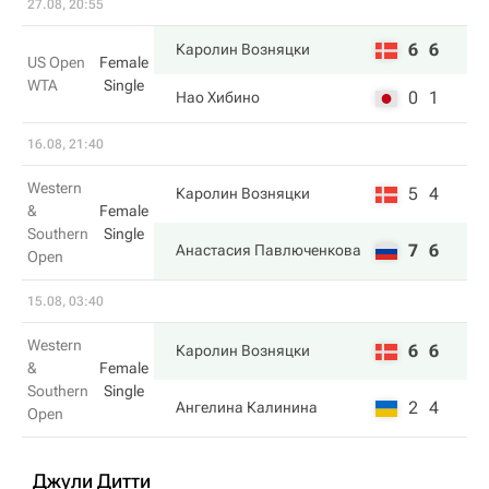
27.08, 20:55
6
6
Каролин Возняцки
US Open
Female
WTA
Single
0
1
Нао Хибино
16.08, 21:40
Western
5
4
Каролин Возняцки
&
Female
Southern
Single
7
6
Анастасия Павлюченкова
Open
15.08, 03:40
Western
6
6
Каролин Возняцки
&
Female
Southern
Single
2
4
Ангелина Калинина
Open
Джули Дитти