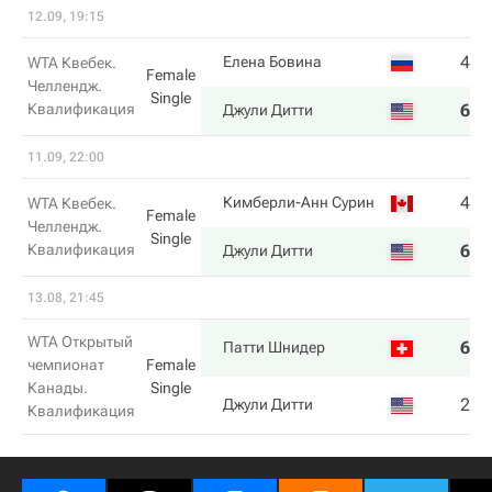
12.09, 19:15
4
4
Елена Бовина
WTA Квебек.
Female
Челлендж.
Single
Квалификация
6
6
Джули Дитти
11.09, 22:00
4
3
Кимберли-Анн Сурин
WTA Квебек.
Female
Челлендж.
Single
Квалификация
6
6
Джули Дитти
13.08, 21:45
WTA Открытый
6
6
Патти Шнидер
чемпионат
Female
Канады.
Single
2
1
Джули Дитти
Квалификация