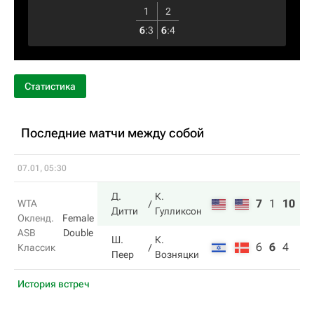
1
2
6
:
3
6
:
4
Статистика
Последние матчи между собой
07.01, 05:30
Д.
К.
7
1
10
WTA
Дитти
Гулликсон
Окленд.
Female
ASB
Double
Ш.
К.
6
6
4
Классик
Пеер
Возняцки
История встреч