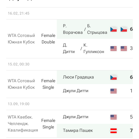
16.02, 21:45
Р.
Б.
6
6
Ворачова
Стрыцова
WTA Сотовый
Female
Южная Кубок
Double
Д.
К.
3
2
Дитти
Гулликсон
15.02, 00:30
6
6
Люси Градецка
WTA Сотовый
Female
Южная Кубок
Single
1
3
Джули Дитти
13.09, 19:00
5
6
Джули Дитти
WTA Квебек.
Female
Челлендж.
Single
Квалификация
7
7
Тамира Пашек