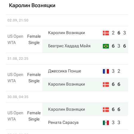
Каролин Возняцки
02.09, 21:50
2
6
3
Каролин Возняцки
US Open
Female
WTA
Single
6
3
6
Беатрис Хаддад Майя
31.08, 22:25
3
2
Джессика Понше
US Open
Female
WTA
Single
6
6
Каролин Возняцки
30.08, 04:35
6
6
Каролин Возняцки
US Open
Female
WTA
Single
3
3
Рената Сарасуа