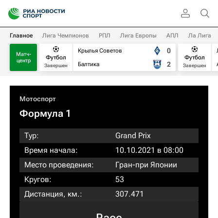
Главное
Лига Чемпионов
РПЛ
Лига Европы
АПЛ
Ла Лига
0
Крылья Советов
Матч-
Футбол
Футбол
центр
2
Балтика
Завершен
Завершен
Мотоспорт
Формула 1
Тур:
Grand Prix
Время начала:
10.10.2021 в 08:00
Место проведения:
Гран-при Японии
Кругов:
53
Дистанция, км.:
307.471