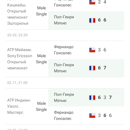
2
4
Кашкайш.
Гонсалес
Male
Открытый
Single
Пол-Генри
чемпионат
6
6
Мэтью
Эшторилья
25.03, 23:20
Фернандо
3
6
ATP Майами.
Гонсалес
Sony Ericsson
Male
Открытый
Single
Пол-Генри
6
7
чемпионат
Мэтью
02.11, 21:00
Пол-Генри
6
3
7
ATP Индиан-
Мэтью
Male
Уэллс.
Single
Мастерс
Фернандо
3
6
6
Гонсалес