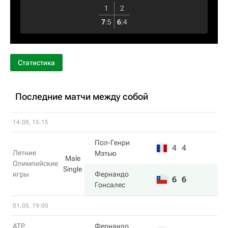
1
2
7
:
5
6
:
4
Статистика
Последние матчи между собой
14.08, 15:15
Пол-Генри
4
4
Летние
Мэтью
Male
Олимпийские
Single
игры
Фернандо
6
6
Гонсалес
01.05, 19:00
ATP
Фернандо