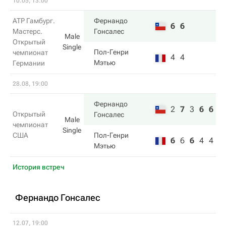
10.05, 13:00
ATP Гамбург.
Фернандо
6
6
Мастерс.
Гонсалес
Male
Открытый
Single
Пол-Генри
чемпионат
4
4
Мэтью
Германии
28.08, 19:00
Фернандо
2
7
3
6
6
Открытый
Гонсалес
Male
чемпионат
Single
США
Пол-Генри
6
6
6
4
4
Мэтью
История встреч
Фернандо Гонсалес
12.07, 19:00