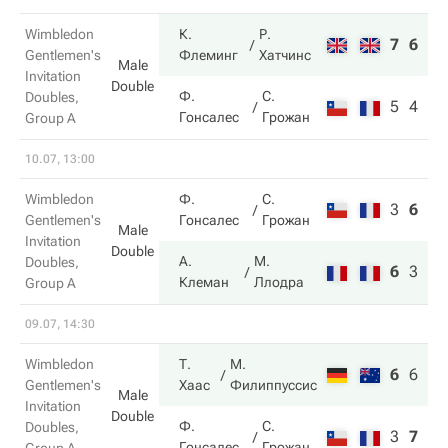
Wimbledon
К.
Р.
7
6
Gentlemen's
Флеминг
Хатчинс
Male
Invitation
Double
Ф.
С.
Doubles,
5
4
Гонсалес
Грожан
Group A
10.07, 13:00
Wimbledon
Ф.
С.
3
6
9
Gentlemen's
Гонсалес
Грожан
Male
Invitation
Double
А.
М.
Doubles,
6
3
11
Клеман
Ллодра
Group A
09.07, 14:30
Wimbledon
Т.
М.
6
6
10
Gentlemen's
Хаас
Филиппуссис
Male
Invitation
Double
Ф.
С.
Doubles,
3
7
7
Гонсалес
Грожан