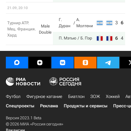
21.09, 20:10
Г.
А.
3
6
6
Турнир ATP.
Дуран
Молтени
Male
Мец. Франция.
Double
Хард
6
4
1
П. Мэтью
Б. Пэр
Футбол
Фигурное катание
Биатлон
ЗОЖ
Хоккей
Ав
Спецпроекты
Реклама
Продукты и сервисы
Пресс-ц
Версия 2023.1 Beta
© 2026 МИА «Россия сегодня»
Вакансии