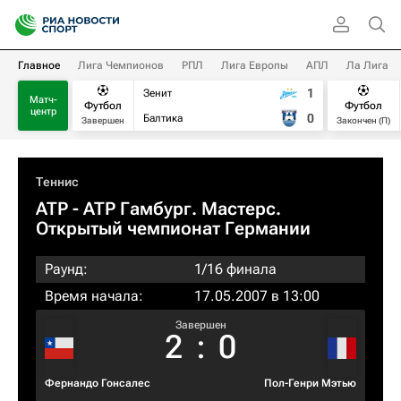
Главное
Лига Чемпионов
РПЛ
Лига Европы
АПЛ
Ла Лига
1
Зенит
Матч-
Футбол
Футбол
центр
0
Балтика
Завершен
Закончен (П)
Теннис
ATP
- ATP Гамбург. Мастерс.
Открытый чемпионат Германии
Раунд:
1/16 финала
Время начала:
17.05.2007 в 13:00
Завершен
2
:
0
Фернандо Гонсалес
Пол-Генри Мэтью