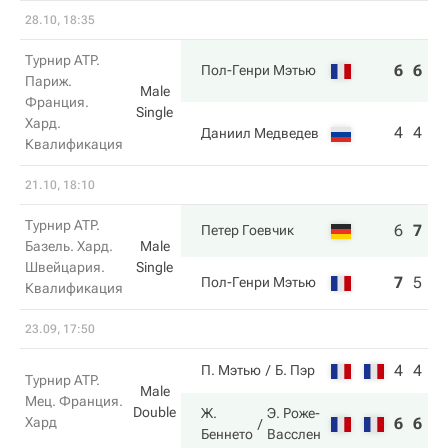
28.10, 18:35
Турнир ATP.
6
6
Пол-Генри Мэтью
Париж.
Male
Франция.
Single
Хард.
4
4
Даниил Медведев
Квалификация
21.10, 18:10
Турнир ATP.
6
7
6
Петер Гоевчик
Базель. Хард.
Male
Швейцария.
Single
7
5
4
Пол-Генри Мэтью
Квалификация
23.09, 17:50
4
4
П. Мэтью
Б. Пэр
Турнир ATP.
Male
Мец. Франция.
Double
Ж.
Э. Роже-
Хард
6
6
Беннето
Васслен