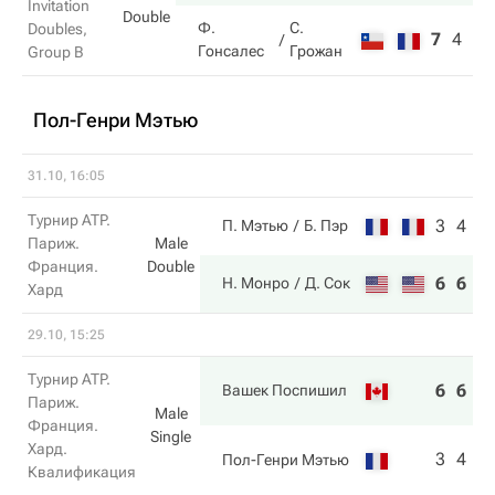
Invitation
Double
Ф.
С.
Doubles,
7
4
4
Гонсалес
Грожан
Group B
Пол-Генри Мэтью
31.10, 16:05
Турнир ATP.
3
4
П. Мэтью
Б. Пэр
Париж.
Male
Франция.
Double
6
6
Н. Монро
Д. Сок
Хард
29.10, 15:25
Турнир ATP.
6
6
Вашек Поспишил
Париж.
Male
Франция.
Single
Хард.
3
4
Пол-Генри Мэтью
Квалификация