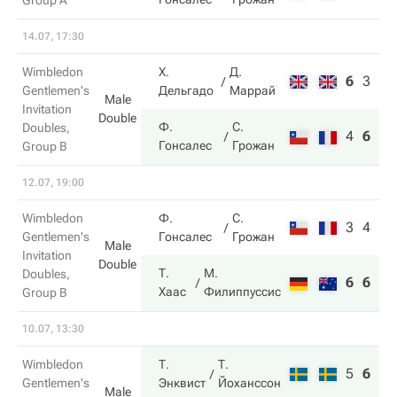
Group A
14.07, 17:30
Wimbledon
Х.
Д.
6
3
7
Gentlemen's
Дельгадо
Маррай
Male
Invitation
Double
Ф.
С.
Doubles,
4
6
10
Гонсалес
Грожан
Group B
12.07, 19:00
Wimbledon
Ф.
С.
3
4
Gentlemen's
Гонсалес
Грожан
Male
Invitation
Double
Т.
М.
Doubles,
6
6
Хаас
Филиппуссис
Group B
10.07, 13:30
Wimbledon
Т.
Т.
5
6
10
Gentlemen's
Энквист
Йоханссон
Male