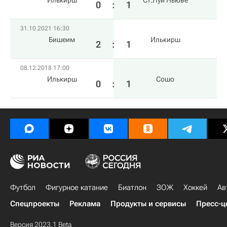
Илькирш
Ст.Луи Ньюве
0
:
1
31.10.2021 16:30
Бишеим
Илькирш
2
:
1
08.12.2018 17:00
Илькирш
Сошо
0
:
1
Футбол
Фигурное катание
Биатлон
ЗОЖ
Хоккей
Ав
Спецпроекты
Реклама
Продукты и сервисы
Пресс-ц
Версия 2023.1 Beta