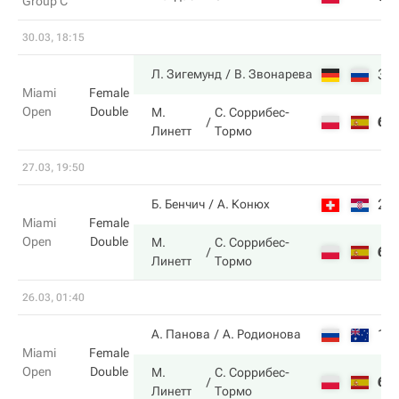
Group C
30.03, 18:15
3
Л. Зигемунд
В. Звонарева
Miami
Female
Open
Double
М.
С. Соррибес-
6
Линетт
Тормо
27.03, 19:50
2
Б. Бенчич
А. Конюх
Miami
Female
Open
Double
М.
С. Соррибес-
6
Линетт
Тормо
26.03, 01:40
1
А. Панова
А. Родионова
Miami
Female
Open
Double
М.
С. Соррибес-
6
Линетт
Тормо