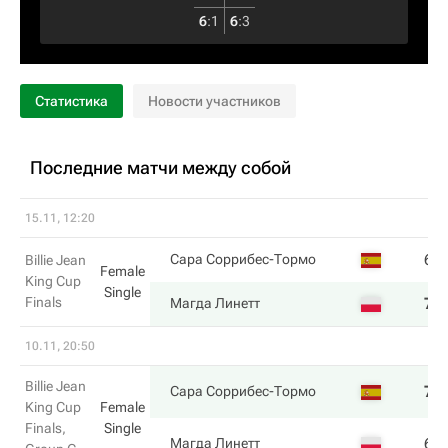
6
:
1
6
:
3
Статистика
Новости участников
Последние матчи между собой
15.11, 12:20
6
Сара Соррибес-Тормо
Billie Jean
Female
King Cup
Single
Finals
7
Магда Линетт
10.11, 20:50
Billie Jean
7
Сара Соррибес-Тормо
King Cup
Female
Finals,
Single
6
Магда Линетт