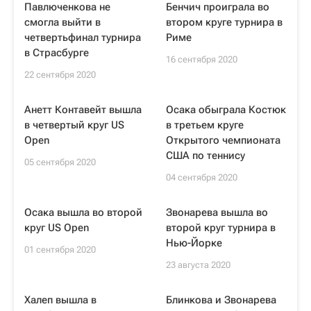
Павлюченкова не
Бенчич проиграла во
смогла выйти в
втором круге турнира в
четвертьфинал турнира
Риме
в Страсбурге
16 сентября 2020
22 сентября 2020
Анетт Контавейт вышла
Осака обыграла Костюк
в четвертый круг US
в третьем круге
Open
Открытого чемпионата
США по теннису
05 сентября 2020
04 сентября 2020
Осака вышла во второй
Звонарева вышла во
круг US Open
второй круг турнира в
Нью-Йорке
01 сентября 2020
23 августа 2020
Халеп вышла в
Блинкова и Звонарева