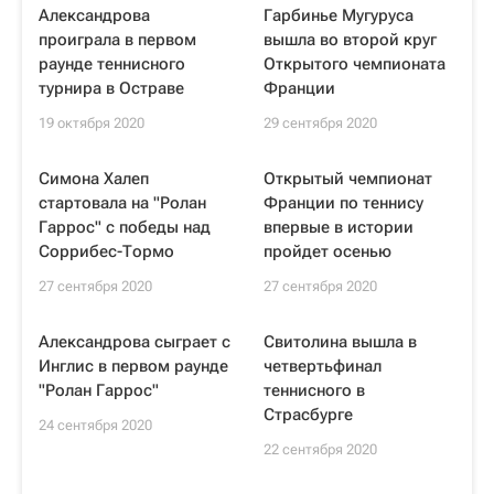
Александрова
Гарбинье Мугуруса
проиграла в первом
вышла во второй круг
раунде теннисного
Открытого чемпионата
турнира в Остраве
Франции
19 октября 2020
29 сентября 2020
Симона Халеп
Открытый чемпионат
стартовала на "Ролан
Франции по теннису
Гаррос" с победы над
впервые в истории
Соррибес-Тормо
пройдет осенью
27 сентября 2020
27 сентября 2020
Александрова сыграет с
Свитолина вышла в
Инглис в первом раунде
четвертьфинал
"Ролан Гаррос"
теннисного в
Страсбурге
24 сентября 2020
22 сентября 2020