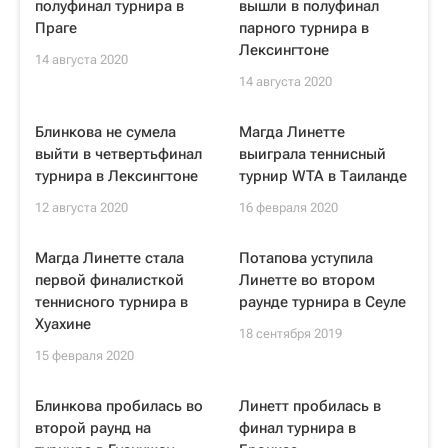
полуфинал турнира в
вышли в полуфинал
Праге
парного турнира в
Лексингтоне
14 августа 2020
14 августа 2020
Блинкова не сумела
Магда Линетте
выйти в четвертьфинал
выиграла теннисный
турнира в Лексингтоне
турнир WTA в Таиланде
12 августа 2020
16 февраля 2020
Магда Линетте стала
Потапова уступила
первой финалисткой
Линетте во втором
теннисного турнира в
раунде турнира в Сеуле
Хуахине
18 сентября 2019
15 февраля 2020
Блинкова пробилась во
Линетт пробилась в
второй раунд на
финал турнира в