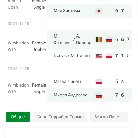
Athens
Female
Open
Single
6
7
Маи Хонтама
02.07, 17:10
M.
А.
6
6
7
Kempen
Панова
Wimbledon
Female
WTA
Double
7
1
5
I. Jovic
М. Линетт
29.06, 20:25
5
4
Магда Линетт
Wimbledon
Female
WTA
Single
7
6
Мирра Андреева
Общее
Сара Соррибес-Тормо
Магда Линетт