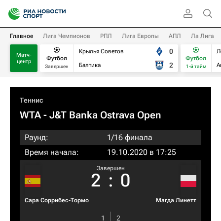
Главное
Лига Чемпионов
РПЛ
Лига Европы
АПЛ
Ла Лига
0
Крылья Советов
Л
Матч-
Футбол
Футбол
центр
2
Балтика
А
Завершен
1-й тайм
Теннис
WTA
- J&T Banka Ostrava Open
Раунд:
1/16 финала
Время начала:
19.10.2020 в 17:25
Завершен
2
:
0
Сара Соррибес-Тормо
Магда Линетт
1
2