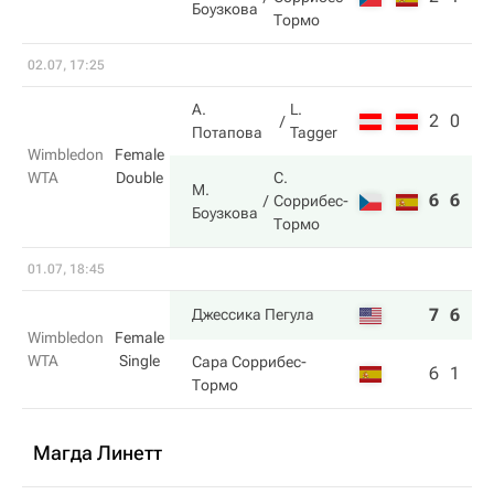
Боузкова
Тормо
02.07, 17:25
А.
L.
2
0
Потапова
Tagger
Wimbledon
Female
WTA
Double
С.
М.
6
6
Соррибес-
Боузкова
Тормо
01.07, 18:45
7
6
Джессика Пегула
Wimbledon
Female
WTA
Single
Сара Соррибес-
6
1
Тормо
Магда Линетт