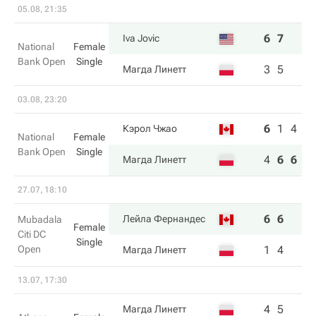
05.08, 21:35
6
7
Iva Jovic
National
Female
Bank Open
Single
3
5
Магда Линетт
03.08, 23:20
6
1
4
Кэрол Чжао
National
Female
Bank Open
Single
4
6
6
Магда Линетт
27.07, 18:10
6
6
Лейла Фернандес
Mubadala
Female
Citi DC
Single
Open
1
4
Магда Линетт
13.07, 17:30
4
5
Магда Линетт