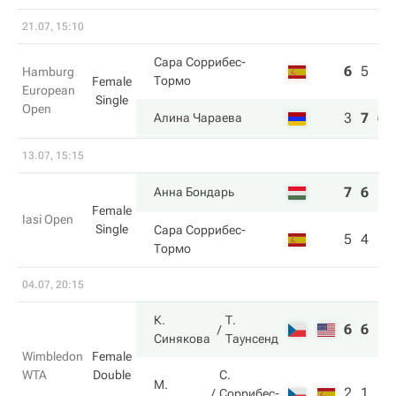
21.07, 15:10
Сара Соррибес-
6
5
1
Hamburg
Тормо
Female
European
Single
Open
3
7
6
Алина Чараева
13.07, 15:15
7
6
Анна Бондарь
Female
Iasi Open
Single
Сара Соррибес-
5
4
Тормо
04.07, 20:15
К.
Т.
6
6
Синякова
Таунсенд
Wimbledon
Female
WTA
Double
С.
М.
2
1
Соррибес-