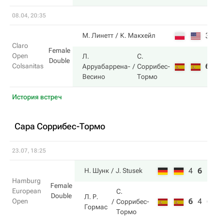
08.04, 20:35
3
М. Линетт
К. Макхейл
Claro
Female
Open
Л.
С.
Double
6
Colsanitas
Арруабаррена-
Соррибес-
Весино
Тормо
История встреч
Сара Соррибес-Тормо
23.07, 18:25
4
6
10
Н. Шунк
J. Stusek
Hamburg
Female
European
С.
Double
Л. Р.
6
4
6
Open
Соррибес-
Гормас
Тормо