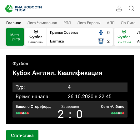
Главное
Лига Чемпионов
РПЛ
Лига Европы
АПЛ
Ла Лига
0
Крылья Советов
Л
Матч-
Футбол
Футбол
центр
2
Балтика
А
Завершен
2-й тайм
Футбол
Кубок Англии. Квалификация
Тур:
4
Время начала:
26.10.2020 в 22:45
Бишопс Стортфорд
Завершен
Сент-Албанс
2
:
0
Статистика