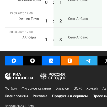
Woodford Town
Сент-Албанс
0
:
1
13.09.2025 17:00
Хитчин Town
Сент-Албанс
1
:
2
30.08.2025 17:00
Айлбёри
Сент-Албанс
1
:
3
Футбол
Фигурное катание
Биатлон
ЗОЖ
Хоккей
Ав
Спецпроекты
Реклама
Продукты и сервисы
Пресс-ц
Версия 2023.1 Beta