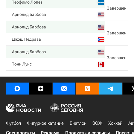
Теофимо Лопез
Завершен
Арнольд Барбоза
Арнольд Барбоза
Завершен
Джош Педраза
Арнольд Барбоза
Завершен
Тони Луис
Футбол
Фигурное катание
Биатлон
ЗОЖ
Хоккей
Ав
Спецпроекты
Реклама
Продукты и сервисы
Пресс-ц