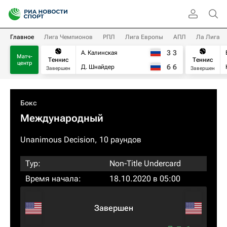
Главное
Лига Чемпионов
РПЛ
Лига Европы
АПЛ
Ла Лига
3
3
А. Калинская
Матч-
Теннис
Теннис
центр
6
6
Д. Шнайдер
Завершен
Завершен
Бокс
Международный
Unanimous Decision, 10 раундов
Тур:
Non-Title Undercard
Время начала:
18.10.2020 в 05:00
Завершен