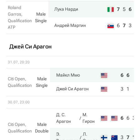
Roland
7
5
6
Лука Нарди
Garros,
Male
Qualification
Single
6
7
3
Андрей Мартин
ATP
Джей Си Арагон
31.07, 20:20
6
6
Майкл Ммо
Citi Open,
Male
Qualification
Single
3
1
Джей Си Арагон
30.07, 23:00
Д. С.
М.
6
6
3
Арагон
Гирон
Citi Open,
Male
Qualification
Double
Э.
Л.
3
7
10