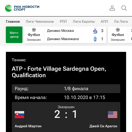
Главное
Лига Чемпионов
РПЛ
Лига Европы
АПЛ
Ла Лига
3
Динамо Москва
Матч-
Футбол
Футбол
центр
1
Динамо Махачкала
Завершен
Завершен
Теннис
ATP
- Forte Village Sardegna Open,
Qualification
Раунд:
1/8 финала
Время начала:
10.10.2020 в 17:15
Завершен
2
:
1
Андрей Мартин
Джей Си Арагон