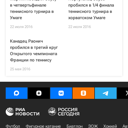
в четвертьфинале
пробился в 1/4 финала
теннисного турнира в
теннисного турнира в
Умаге
хорватском Умаге
22 июля 2016
22 июля 2016
Канадец Раонич
пробился в третий круг
Открытого чемпионата
Франции по теннису
25 мая 2016
Футбол
Фигурное катание
Биатлон
ЗОЖ
Хоккей
Ав