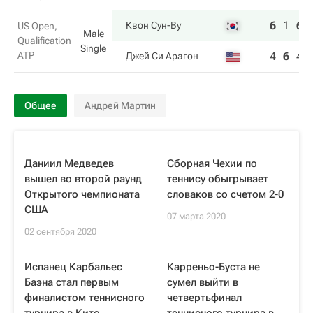
6
1
6
Квон Сун-Ву
US Open,
Male
Qualification
Single
ATP
4
6
4
Джей Си Арагон
Общее
Андрей Мартин
Даниил Медведев
Сборная Чехии по
вышел во второй раунд
теннису обыгрывает
Открытого чемпионата
словаков со счетом 2-0
США
07 марта 2020
02 сентября 2020
Испанец Карбальес
Карреньо-Буста не
Баэна стал первым
сумел выйти в
финалистом теннисного
четвертьфинал