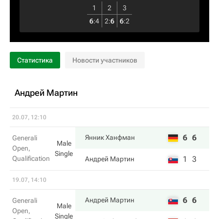
1
2
3
6
:
4
2
:
6
6
:
2
Статистика
Новости участников
Андрей Мартин
20.07, 12:10
6
6
Янник Ханфман
Generali
Male
Open,
Single
Qualification
1
3
Андрей Мартин
19.07, 14:10
6
6
Андрей Мартин
Generali
Male
Open,
Single