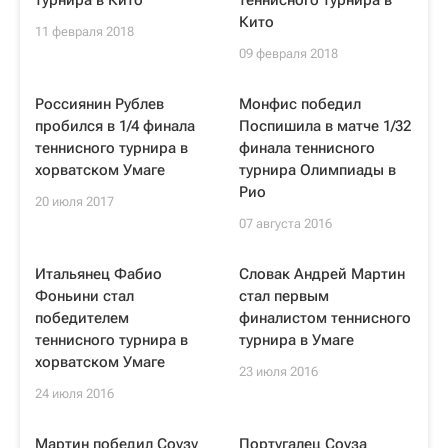
турнира в Кито
теннисного турнира в
Кито
11 февраля 2018
09 февраля 2018
Россиянин Рублев
Монфис победил
пробился в 1/4 финала
Поспишила в матче 1/32
теннисного турнира в
финала теннисного
хорватском Умаге
турнира Олимпиады в
Рио
20 июля 2017
07 августа 2016
Итальянец Фабио
Словак Андрей Мартин
Фоньини стал
стал первым
победителем
финалистом теннисного
теннисного турнира в
турнира в Умаге
хорватском Умаге
23 июля 2016
24 июля 2016
Мартин победил Соузу
Португалец Соуза