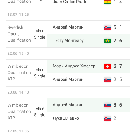
Qualification
1
4
Juan Carlos Prado
13.07, 13:25
5
1
Андрей Мартин
Swedish
Male
Open,
Single
Qualification
7
6
Тьягу Монтейру
22.06, 15:40
6
7
Марк-Андреа Хюслер
Wimbledon,
Male
Qualification
Single
ATP
2
5
Андрей Мартин
20.06, 14:10
6
6
Андрей Мартин
Wimbledon,
Male
Qualification
Single
ATP
2
1
Лукаш Лацко
17.05, 11:05