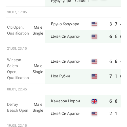
Руусувуори
Сэвилл
30.07, 17:05
3
7
4
Бруно Кузухара
Citi Open,
Male
Qualification
Single
6
6
6
Джей Си Арагон
21.08, 23:15
Winston-
6
6
4
Джей Си Арагон
Salem
Male
Open,
Single
7
1
6
Ноа Рубин
Qualification
08.01, 22:45
6
6
Кэмерон Норри
Delray
Male
Beach Open
Single
2
1
Джей Си Арагон
19.08, 22:15