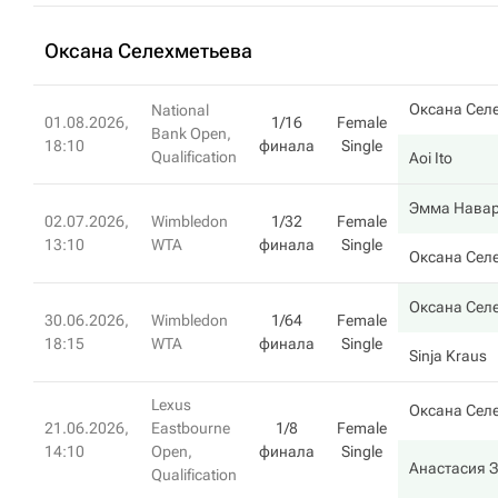
Оксана Селехметьева
Оксана Сел
National
01.08.2026,
1/16
Female
Bank Open,
18:10
финала
Single
Qualification
Aoi Ito
Эмма Нава
02.07.2026,
Wimbledon
1/32
Female
13:10
WTA
финала
Single
Оксана Сел
Оксана Сел
30.06.2026,
Wimbledon
1/64
Female
18:15
WTA
финала
Single
Sinja Kraus
Lexus
Оксана Сел
21.06.2026,
Eastbourne
1/8
Female
14:10
Open,
финала
Single
Анастасия 
Qualification