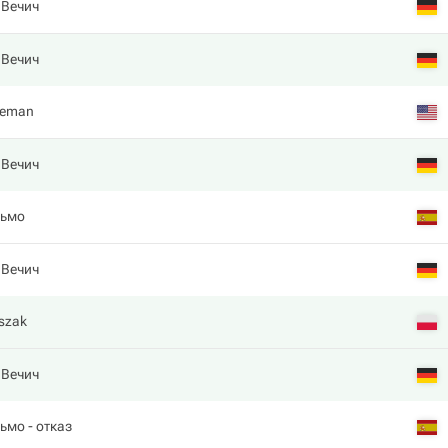
 Вечич
 Вечич
oleman
 Вечич
льмо
 Вечич
szak
 Вечич
льмо
- отказ