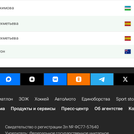
химова
ехметьева
ехметьева
тон
иатлон
ЗОЖ
Хоккей
Авто/мото
Единоборства
Sport sto
ма
Продукты и сервисы
Пресс-центр
Об агентстве
Ко
Свидетельство о регистрации Эл № ФС77-57640
Учредитель: Федеральное государственное унитарное