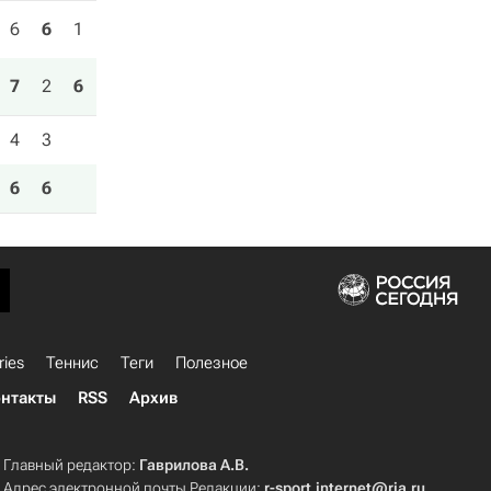
6
6
1
7
2
6
4
3
6
6
ries
Теннис
Теги
Полезное
нтакты
RSS
Архив
Главный редактор:
Гаврилова А.В.
Адрес электронной почты Редакции:
r-sport.internet@ria.ru