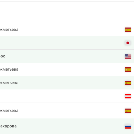
ехметьева
рро
ехметьева
ехметьева
ехметьева
Захарова