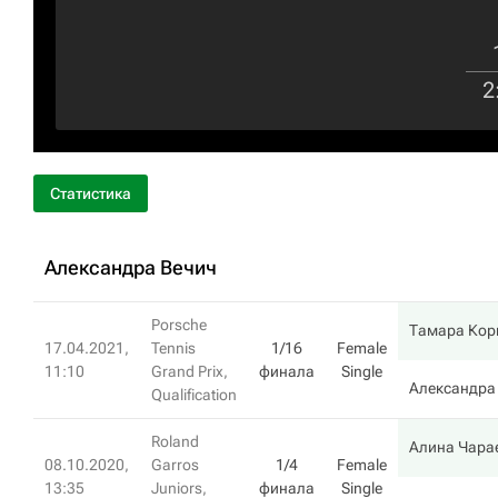
2
Статистика
Александра Вечич
Porsche
Тамара Кор
17.04.2021,
Tennis
1/16
Female
11:10
Grand Prix,
финала
Single
Александра
Qualification
Roland
Алина Чара
08.10.2020,
Garros
1/4
Female
13:35
Juniors,
финала
Single