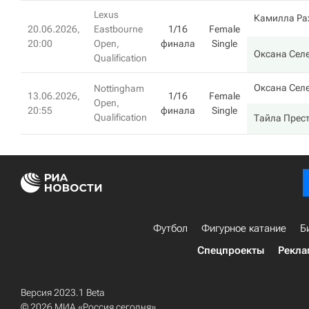
Lexus
Камилла Ра
20.06.2026,
Eastbourne
1/16
Female
20:00
Open,
финала
Single
Оксана Сел
Qualification
Оксана Сел
Nottingham
13.06.2026,
1/16
Female
Open,
20:55
финала
Single
Qualification
Тайла Прес
Футбол
Фигурное катание
Б
Спецпроекты
Рекла
Версия 2023.1 Beta
© 2026 МИА «Россия сегодня»