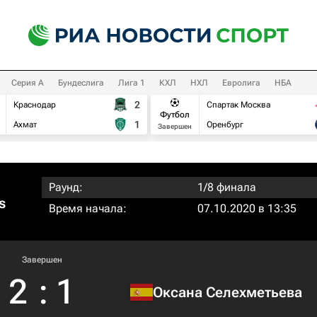
Серия А
Бундеслига
Лига 1
КХЛ
НХЛ
Евролига
НБА
2
Краснодар
Спартак Москва
Футбол
1
Ахмат
Оренбург
Завершен
Раунд:
1/8 финала
s
Время начала:
07.10.2020 в 13:35
Завершен
2
:
1
Оксана Селехметьева