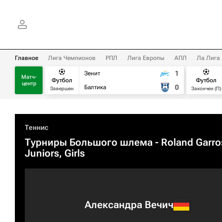
Главное
Лига Чемпионов
РПЛ
Лига Европы
АПЛ
Ла Лига
1
Зенит
Матч-
Футбол
Футбол
центр
0
Балтика
Завершен
Закончен (П)
Теннис
Турниры Большого шлема
- Roland Garro
Juniors, Girls
Александра Вечич