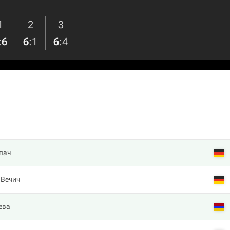
1
2
3
:
6
6
:
1
6
:
4
пач
 Вечич
ева