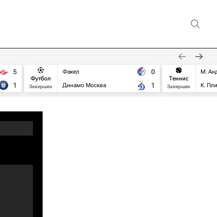
5
0
Факел
М. Ан
Футбол
Теннис
1
1
Динамо Москва
К. Пл
Завершен
Завершен