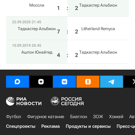
Моссли
Тадкастер Альбион
1
:
2
22.09.2020 21:45
Тадкастер Альбион
Litherland Remyca
7
:
2
10.09.2019 20:45
Аштон Юнайтед
Тадкастер Альбион
4
:
2
Футбол
Фигурное катание
Биатлон
ЗОЖ
Хоккей
Ав
Спецпроекты
Реклама
Продукты и сервисы
Пресс-ц