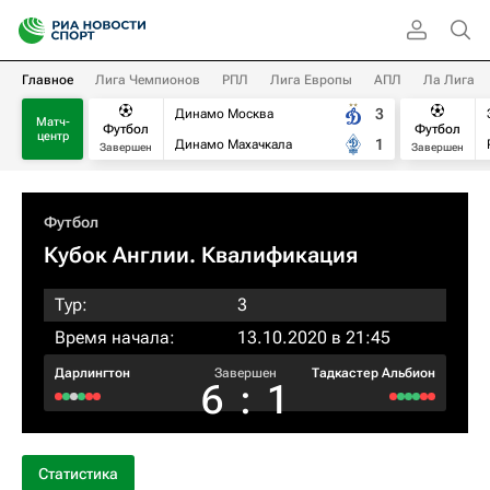
Главное
Лига Чемпионов
РПЛ
Лига Европы
АПЛ
Ла Лига
3
Динамо Москва
Матч-
Футбол
Футбол
центр
1
Динамо Махачкала
Завершен
Завершен
Футбол
Кубок Англии. Квалификация
Тур:
3
Время начала:
13.10.2020 в 21:45
Дарлингтон
Завершен
Тадкастер Альбион
6
:
1
Статистика