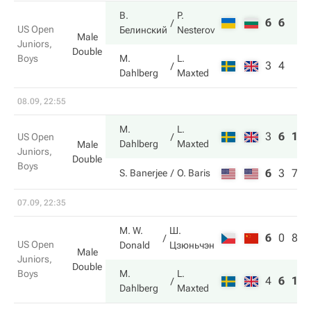
В.
P.
6
6
US Open
Белинский
Nesterov
Male
Juniors,
Double
Boys
M.
L.
3
4
Dahlberg
Maxted
08.09, 22:55
M.
L.
3
6
10
US Open
Dahlberg
Maxted
Male
Juniors,
Double
Boys
6
3
7
S. Banerjee
O. Baris
07.09, 22:35
M. W.
Ш.
6
0
8
US Open
Donald
Цзюньчэн
Male
Juniors,
Double
Boys
M.
L.
4
6
10
Dahlberg
Maxted