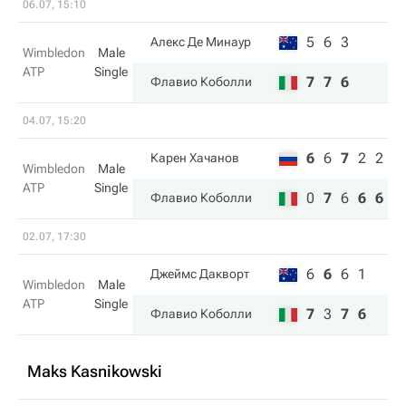
06.07, 15:10
5
6
3
Алекс Де Минаур
Wimbledon
Male
ATP
Single
7
7
6
Флавио Коболли
04.07, 15:20
6
6
7
2
2
Карен Хачанов
Wimbledon
Male
ATP
Single
0
7
6
6
6
Флавио Коболли
02.07, 17:30
6
6
6
1
Джеймс Дакворт
Wimbledon
Male
ATP
Single
7
3
7
6
Флавио Коболли
Maks Kasnikowski