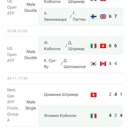
US
Коболли
Штрикер
Male
Open
Double
ATP
Х.
Г.
6
7
Хелиоваара
Паттен
29.08, 01:00
Ф.
Д.
6
6
US
Коболли
Штрикер
Male
Open
Double
ATP
К. Сун-
Д.
4
4
Ву
Шаповалов
28.11, 17:30
Next
2
4
1
Доминик Штрикер
Gen
ATP
Male
Finals,
Single
Group
4
3
4
Флавио Коболли
A