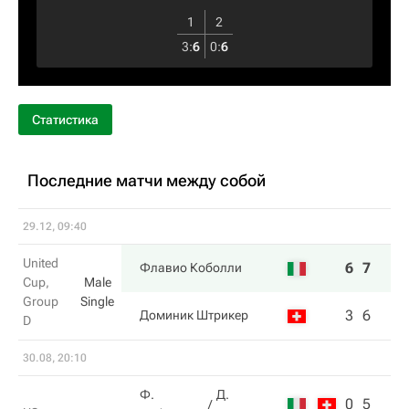
1
2
3
:
6
0
:
6
Статистика
Последние матчи между собой
29.12, 09:40
United
6
7
Флавио Коболли
Cup,
Male
Group
Single
3
6
Доминик Штрикер
D
30.08, 20:10
Ф.
Д.
0
5