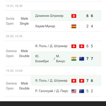
13.07, 18:40
6
6
Доминик Штрикер
Swiss
Male
Open
Single
2
4
Хауме Мунар
20.05, 15:35
6
5
Я. Поль
Д. Штрикер
Geneva
Male
Open
Double
Ю.
М.
7
7
Бхамбри
Винус
19.05, 16:00
7
6
Я. Поль
Д. Штрикер
Geneva
Male
Open
Double
5
2
Р. Галлоуэй
Д. Пирс