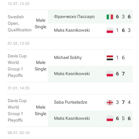
12.07, 13:25
6
3
6
Франческо Пассаро
Swedish
Male
Open,
Single
Qualification
1
6
3
Maks Kasnikowski
07.02, 13:55
Davis Cup
1
6
Michael Sobhy
World
Male
Group 1
Single
6
7
Maks Kasnikowski
Playoffs
31.01, 14:25
Davis Cup
3
7
4
Saba Purtseladze
World
Male
Group 1
Single
6
5
6
Maks Kasnikowski
Playoffs
08.01, 02:10