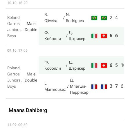
10.10, 16:20
B.
N.
2
4
Roland
Oliveira
Rodrigues
Garros
Male
Juniors,
Double
Ф.
Д.
6
6
Boys
Коболли
Штрикер
09.10, 17:05
Ф.
Д.
6
5
10
Roland
Коболли
Штрикер
Garros
Male
Juniors,
Double
Д.
L.
3
7
6
Boys
Мпетши-
Marmousez
Перрикар
Maans Dahlberg
11.09, 00:50