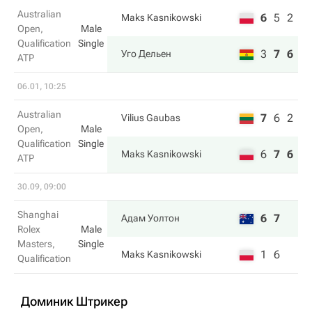
Australian
6
5
2
Maks Kasnikowski
Open,
Male
Qualification
Single
3
7
6
Уго Дельен
ATP
06.01, 10:25
Australian
7
6
2
Vilius Gaubas
Open,
Male
Qualification
Single
6
7
6
Maks Kasnikowski
ATP
30.09, 09:00
Shanghai
6
7
Адам Уолтон
Rolex
Male
Masters,
Single
1
6
Maks Kasnikowski
Qualification
Доминик Штрикер