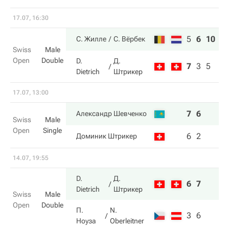
17.07, 16:30
5
6
10
С. Жилле
С. Вёрбек
Swiss
Male
Open
Double
D.
Д.
7
3
5
Dietrich
Штрикер
17.07, 13:00
7
6
Александр Шевченко
Swiss
Male
Open
Single
6
2
Доминик Штрикер
14.07, 19:55
D.
Д.
6
7
Dietrich
Штрикер
Swiss
Male
Open
Double
П.
N.
3
6
Ноуза
Oberleitner