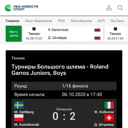
Главное
Лига Чемпионов
РПЛ
Лига Европы
АПЛ
Ла Лига
А. Калинская
Матч-
Теннис
Теннис
центр
Д. Шнайдер
06.08 19:30
06.08 21:00
Теннис
Турниры Большого шлема
- Roland
Garros Juniors, Boys
Раунд:
1/16 финала
Время начала:
06.10.2020 в 17:40
Завершен
M. Dahlberg
Ф. Коболли
0
:
2
M. Kasnikowski
Д. Штрикер