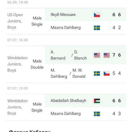
06.09, 19:40
6
6
Якуб Меншик
US Open
Male
Juniors,
Single
Boys
4
2
Maans Dahlberg
07.07, 16:40
A.
D.
7
6
Wimbledon
Bernard
Blanch
Male
Juniors,
Double
Boys
M.
M. W.
5
4
Dahlberg
Donald
07.07, 13:05
6
6
Abedallah Shelbayh
Wimbledon
Male
Juniors,
Single
Boys
4
3
Maans Dahlberg