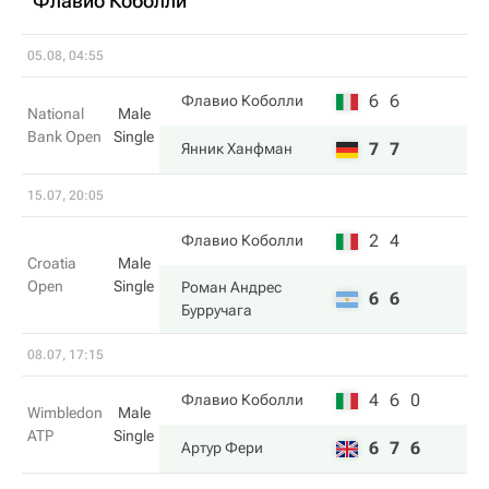
Флавио Коболли
05.08, 04:55
6
6
Флавио Коболли
National
Male
Bank Open
Single
7
7
Янник Ханфман
15.07, 20:05
2
4
Флавио Коболли
Croatia
Male
Open
Single
Роман Андрес
6
6
Бурручага
08.07, 17:15
4
6
0
Флавио Коболли
Wimbledon
Male
ATP
Single
6
7
6
Артур Фери