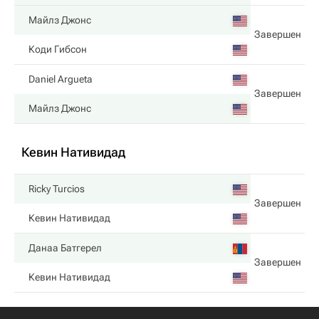
Майлз Джонс
Завершен
Коди Гибсон
Daniel Argueta
Завершен
Майлз Джонс
Кевин Нативидад
Ricky Turcios
Завершен
Кевин Нативидад
Данаа Батгерел
Завершен
Кевин Нативидад