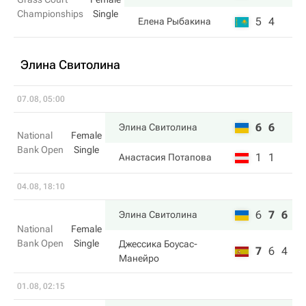
Championships
Single
5
4
Елена Рыбакина
Элина Свитолина
07.08, 05:00
6
6
Элина Свитолина
National
Female
Bank Open
Single
1
1
Анастасия Потапова
04.08, 18:10
6
7
6
Элина Свитолина
National
Female
Bank Open
Single
Джессика Боусас-
7
6
4
Манейро
01.08, 02:15