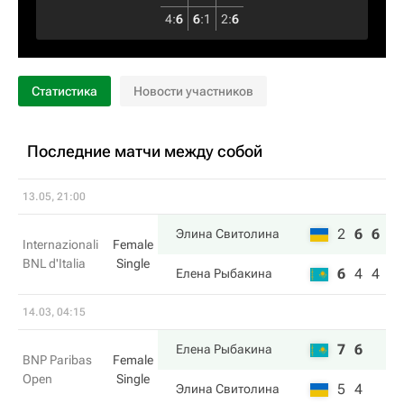
4
:
6
6
:
1
2
:
6
Статистика
Новости участников
Последние матчи между собой
13.05, 21:00
2
6
6
Элина Свитолина
Internazionali
Female
BNL d'Italia
Single
6
4
4
Елена Рыбакина
14.03, 04:15
7
6
Елена Рыбакина
BNP Paribas
Female
Open
Single
5
4
Элина Свитолина