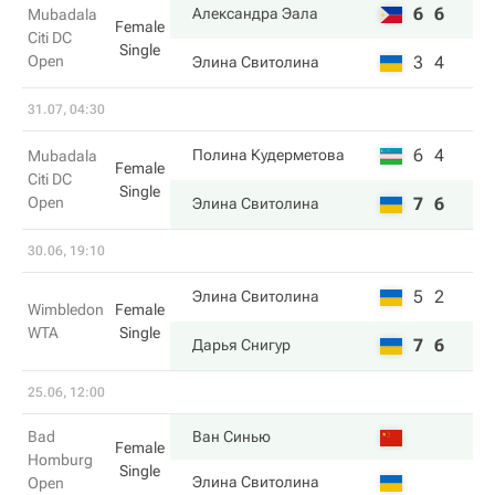
6
6
Александра Эала
Mubadala
Female
Citi DC
Single
Open
3
4
Элина Свитолина
31.07, 04:30
6
4
Полина Кудерметова
Mubadala
Female
Citi DC
Single
Open
7
6
Элина Свитолина
30.06, 19:10
5
2
Элина Свитолина
Wimbledon
Female
WTA
Single
7
6
Дарья Снигур
25.06, 12:00
Bad
Ван Синью
Female
Homburg
Single
Элина Свитолина
Open