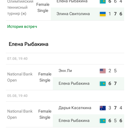
6
6
4
Елена Рыбакина
Олимпийский
Female
теннисный
Single
турнир (ж)
1
7
6
Элина Свитолина
История встреч
Елена Рыбакина
07.08, 19:40
2
5
Энн Ли
National Bank
Female
Open
Single
6
7
Елена Рыбакина
05.08, 19:40
3
7
4
Дарья Касаткина
National Bank
Female
Open
Single
6
5
6
Елена Рыбакина