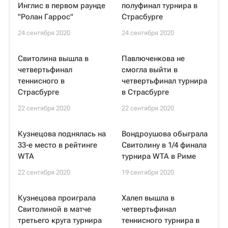
Инглис в первом раунде
полуфинал турнира в
"Ролан Гаррос"
Страсбурге
24 сентября 2020
24 сентября 2020
Свитолина вышла в
Павлюченкова не
четвертьфинал
смогла выйти в
теннисного в
четвертьфинал турнира
Страсбурге
в Страсбурге
22 сентября 2020
22 сентября 2020
Кузнецова поднялась на
Вондроушова обыграла
33-е место в рейтинге
Свитолину в 1/4 финала
WTA
турнира WTA в Риме
22 сентября 2020
19 сентября 2020
Кузнецова проиграла
Халеп вышла в
Свитолиной в матче
четвертьфинал
третьего круга турнира
теннисного турнира в