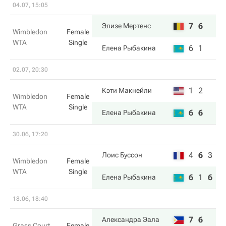
04.07, 15:05
7
6
Элизе Мертенс
Wimbledon
Female
WTA
Single
6
1
Елена Рыбакина
02.07, 20:30
1
2
Кэти Макнейли
Wimbledon
Female
WTA
Single
6
6
Елена Рыбакина
30.06, 17:20
4
6
3
Лоис Буссон
Wimbledon
Female
WTA
Single
6
1
6
Елена Рыбакина
18.06, 18:40
7
6
Александра Эала
Grass Court
Female