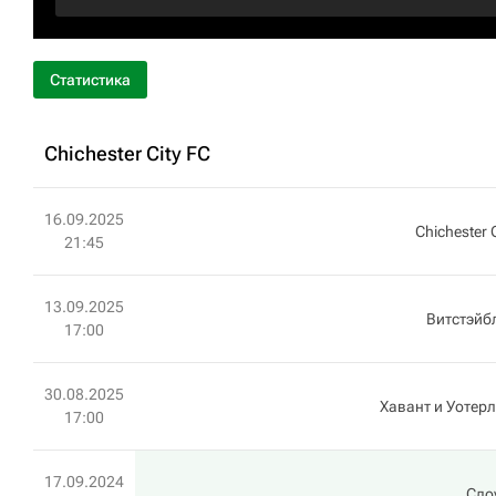
Статистика
Chichester City FC
16.09.2025
Chichester 
21:45
13.09.2025
Витстэйб
17:00
30.08.2025
Хавант и Уотер
17:00
17.09.2024
Сло