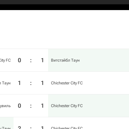
0
:
1
City FC
Витстэйбл Таун
1
:
1
л Таун
Chichester City FC
0
:
1
лувиль
Chichester City FC
2
:
1
у Таун
Chichester City FC