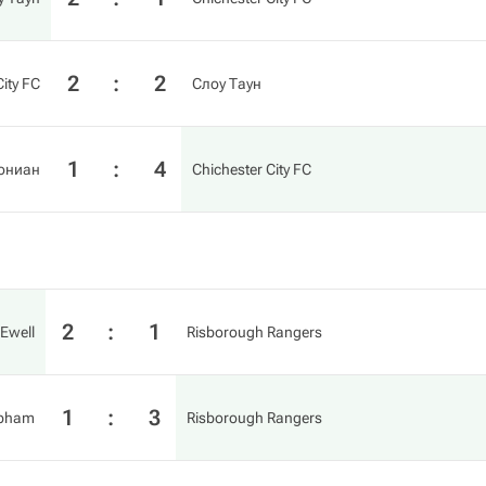
2
:
2
City FC
Слоу Таун
1
:
4
ониан
Chichester City FC
2
:
1
Ewell
Risborough Rangers
1
:
3
bham
Risborough Rangers