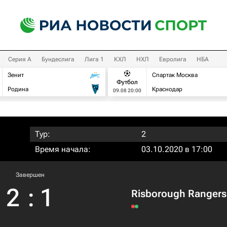
Серия А
Бундеслига
Лига 1
КХЛ
НХЛ
Евролига
НБА
Зенит
Спартак Москва
Футбол
Родина
Краснодар
09.08 20:00
Тур:
2
Время начала:
03.10.2020 в 17:00
Завершен
2
:
1
Risborough Rangers