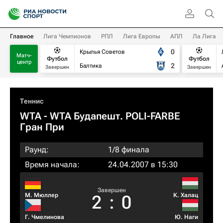
Главное
Лига Чемпионов
РПЛ
Лига Европы
АПЛ
Ла Лига
0
Крылья Советов
Матч-
Футбол
Футбол
центр
2
Балтика
Завершен
Завершен
Теннис
WTA
- WTA Будапешт. POLI-FARBE
Гран При
Раунд:
1/8 финала
Время начала:
24.04.2007 в 15:30
Завершен
М. Мюллер
К. Халац
2
:
0
Г. Чмелинова
Ю. Наги