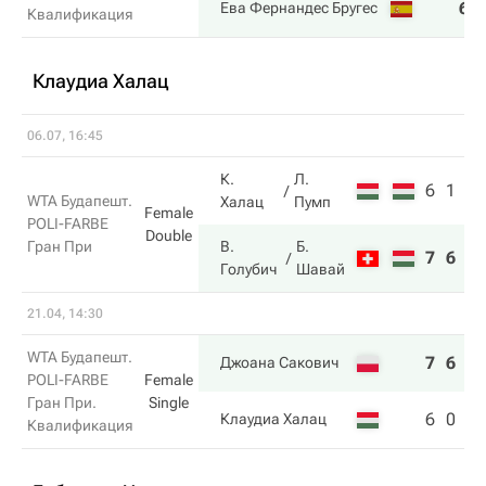
6
Ева Фернандес Бругес
Квалификация
Клаудиа Халац
06.07, 16:45
К.
Л.
6
1
WTA Будапешт.
Халац
Пумп
Female
POLI-FARBE
Double
Гран При
В.
Б.
7
6
Голубич
Шавай
21.04, 14:30
WTA Будапешт.
7
6
Джоана Сакович
POLI-FARBE
Female
Гран При.
Single
6
0
Клаудиа Халац
Квалификация