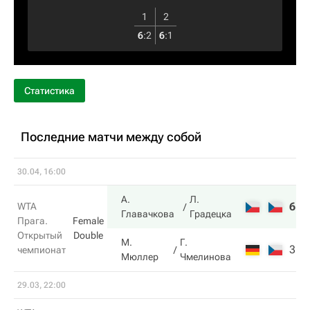
1
2
6
:
2
6
:
1
Статистика
Последние матчи между собой
30.04, 16:00
А.
Л.
6
5
WTA
Главачкова
Градецка
Прага.
Female
Открытый
Double
М.
Г.
3
7
чемпионат
Мюллер
Чмелинова
29.03, 22:00