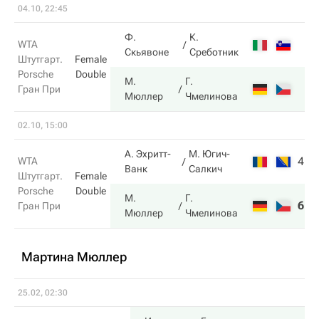
04.10, 22:45
Ф.
К.
WTA
Скьявоне
Среботник
Штутгарт.
Female
Porsche
Double
М.
Г.
Гран При
Мюллер
Чмелинова
02.10, 15:00
А. Эхритт-
М. Югич-
4
6
WTA
Ванк
Салкич
Штутгарт.
Female
Porsche
Double
М.
Г.
6
0
Гран При
Мюллер
Чмелинова
Мартина Мюллер
25.02, 02:30