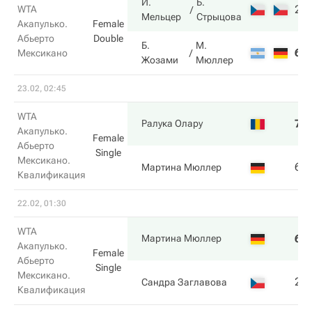
И.
Б.
2
WTA
Мельцер
Стрыцова
Акапулько.
Female
Абьерто
Double
Б.
М.
6
Мексикано
Жозами
Мюллер
23.02, 02:45
WTA
7
Ралука Олару
Акапулько.
Female
Абьерто
Single
Мексикано.
6
Мартина Мюллер
Квалификация
22.02, 01:30
WTA
6
Мартина Мюллер
Акапулько.
Female
Абьерто
Single
Мексикано.
2
Сандра Заглавова
Квалификация