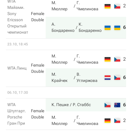
WTA
М.
Г.
2
1
Майами.
Мюллер
Чмелинова
Sony
Female
Ericsson
Double
А.
К.
Открытый
6
6
Бондаренко
Бондаренко
чемпионат
23.10, 18:45
М.
Г.
2
6
Мюллер
Чмелинова
Female
WTA Линц
Double
М.
В.
6
4
Крайчек
Углиржова
06.10, 17:30
6
6
WTA
К. Пешке
Р. Стаббс
Штутгарт.
Female
Porsche
Double
М.
Г.
2
1
Гран При
Мюллер
Чмелинова