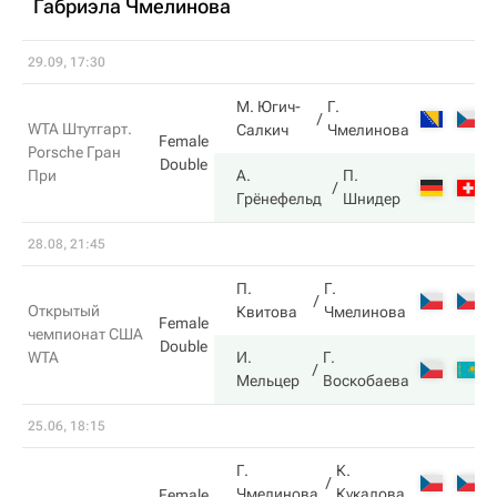
Габриэла Чмелинова
29.09, 17:30
М. Югич-
Г.
WTA Штутгарт.
Салкич
Чмелинова
Female
Porsche Гран
Double
При
А.
П.
Грёнефельд
Шнидер
28.08, 21:45
П.
Г.
Открытый
Квитова
Чмелинова
Female
чемпионат США
Double
WTA
И.
Г.
Мельцер
Воскобаева
25.06, 18:15
Г.
К.
Чмелинова
Кукалова
Female