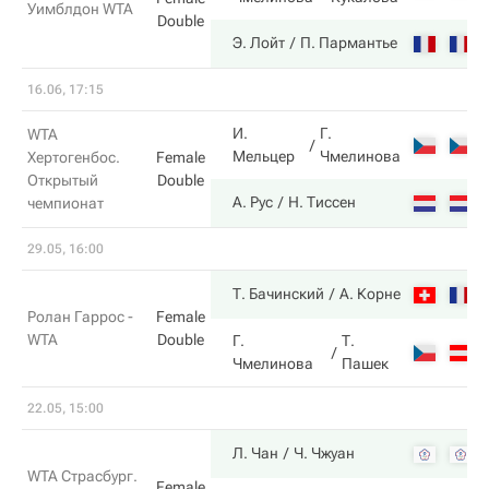
Уимблдон WTA
Double
Э. Лойт
П. Пармантье
16.06, 17:15
И.
Г.
WTA
Мельцер
Чмелинова
Хертогенбос.
Female
Открытый
Double
А. Рус
Н. Тиссен
чемпионат
29.05, 16:00
Т. Бачинский
А. Корне
Ролан Гаррос -
Female
WTA
Double
Г.
Т.
Чмелинова
Пашек
22.05, 15:00
Л. Чан
Ч. Чжуан
WTA Страсбург.
Female