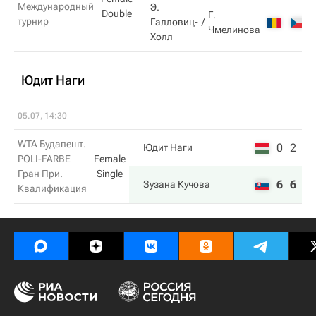
Международный
Э.
Double
Г.
турнир
Галловиц-
Чмелинова
Холл
Юдит Наги
05.07, 14:30
WTA Будапешт.
0
2
Юдит Наги
POLI-FARBE
Female
Гран При.
Single
6
6
Зузана Кучова
Квалификация