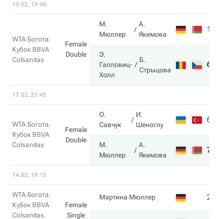
19.02, 19:45
М.
А.
1
Мюллер
Якимова
WTA Богота.
Female
Кубок BBVA
Double
Э.
Б.
Colsanitas
6
Галловиц-
Стрыцова
Холл
17.02, 21:45
О.
И.
6
WTA Богота.
Савчук
Шеноглу
Female
Кубок BBVA
Double
Colsanitas
М.
А.
7
Мюллер
Якимова
14.02, 19:15
WTA Богота.
2
Мартина Мюллер
Кубок BBVA
Female
Colsanitas.
Single