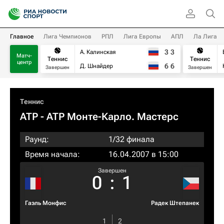
Главное
Лига Чемпионов
РПЛ
Лига Европы
АПЛ
Ла Лига
3
3
А. Калинская
Матч-
Теннис
Теннис
центр
6
6
Д. Шнайдер
Завершен
Завершен
Теннис
ATP
- ATP Монте-Карло. Мастерс
Раунд:
1/32 финала
Время начала:
16.04.2007 в 15:00
Завершен
0
:
1
Гаэль Монфис
Радек Штепанек
1
2