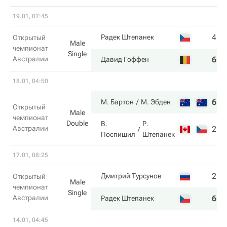
19.01, 07:45
4
0
Радек Штепанек
Открытый
Male
чемпионат
Single
Австралии
6
6
Давид Гоффен
18.01, 04:50
6
6
М. Бартон
М. Эбден
Открытый
Male
чемпионат
Double
В.
Р.
Австралии
2
4
Поспишил
Штепанек
17.01, 08:25
2
6
Дмитрий Турсунов
Открытый
Male
чемпионат
Single
Австралии
6
7
Радек Штепанек
14.01, 04:45