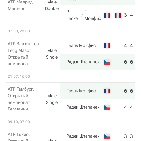
ATP Мадрид.
Male
Мастерс
Double
Р.
Г.
3
4
Гаске
Монфис
07.08, 23:00
ATP Вашингтон.
4
4
Гаэль Монфис
Legg Mason
Male
Открытый
Single
6
6
Радек Штепанек
чемпионат
21.07, 16:00
ATP Гамбург.
6
6
Гаэль Монфис
Открытый
Male
чемпионат
Single
4
4
Радек Штепанек
Германии
09.10, 07:00
ATP Токио.
3
3
Радек Штепанек