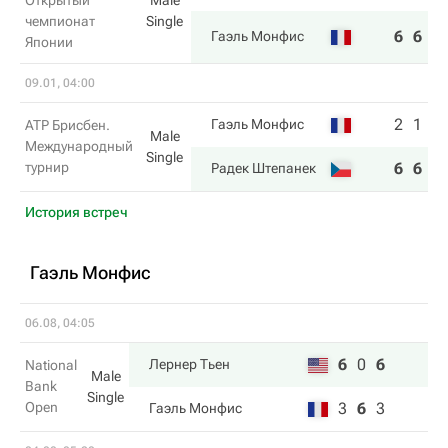
Открытый
Male
чемпионат
Single
6
6
Гаэль Монфис
Японии
09.01, 04:00
2
1
Гаэль Монфис
ATP Брисбен.
Male
Международный
Single
турнир
6
6
Радек Штепанек
История встреч
Гаэль Монфис
06.08, 04:05
6
0
6
Лернер Тьен
National
Male
Bank
Single
Open
3
6
3
Гаэль Монфис