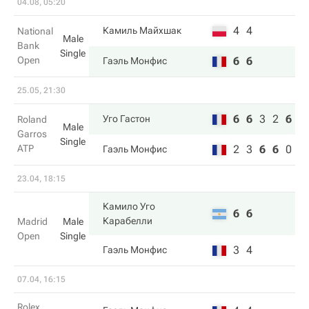
04.08, 05:20
4
4
Камиль Майхшак
National
Male
Bank
Single
Open
6
6
Гаэль Монфис
25.05, 21:30
6
6
3
2
6
Уго Гастон
Roland
Male
Garros
Single
ATP
2
3
6
6
0
Гаэль Монфис
23.04, 18:15
Камило Уго
6
6
Карабелли
Madrid
Male
Open
Single
3
4
Гаэль Монфис
07.04, 16:15
Rolex