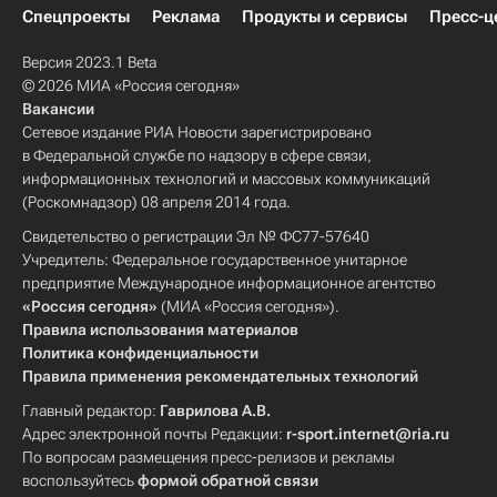
Спецпроекты
Реклама
Продукты и сервисы
Пресс-ц
Версия 2023.1 Beta
© 2026 МИА «Россия сегодня»
Вакансии
Сетевое издание РИА Новости зарегистрировано
в Федеральной службе по надзору в сфере связи,
информационных технологий и массовых коммуникаций
(Роскомнадзор) 08 апреля 2014 года.
Свидетельство о регистрации Эл № ФС77-57640
Учредитель: Федеральное государственное унитарное
предприятие Международное информационное агентство
«Россия сегодня»
(МИА «Россия сегодня»).
Правила использования материалов
Политика конфиденциальности
Правила применения рекомендательных технологий
Главный редактор:
Гаврилова А.В.
Адрес электронной почты Редакции:
r-sport.internet@ria.ru
По вопросам размещения пресс-релизов и рекламы
воспользуйтесь
формой обратной связи