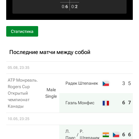
0
:
6
0
:
2
Статистика
Последние матчи между собой
05.08, 23:35
ATP Монреаль.
3
5
Радек Штепанек
Rogers Cup
Male
Открытый
Single
чемпионат
6
7
Гаэль Монфис
Канады
10.05, 23:25
Л.
Р.
6
6
Паес
Штепанек