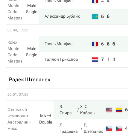
4
4
Гаэль Монфис
Monte
Male
Carlo
Single
6
6
Александр Бублик
Masters
05.04, 17:50
Rolex
6
6
6
Гаэль Монфис
Monte
Male
Carlo
Single
7
1
4
Таллон Грикспор
Masters
Радек Штепанек
20.01, 07:55
Э.
Х. С.
6
7
Открытый
Спирз
Кабаль
чемпионат
Mixed
Австралии -
Double
Л.
Р.
4
6
микс
Градецка
Штепанек