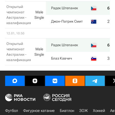
Открытый
6
6
Радек Штепанек
чемпионат
Male
Австралии -
Single
2
4
Джон-Патрик Смит
квалификация
12.01, 10:50
Открытый
6
6
Радек Штепанек
чемпионат
Male
Австралии -
Single
3
7
Блаз Кавчич
квалификация
Футбол
Фигурное катание
Биатлон
ЗОЖ
Хоккей
Ав