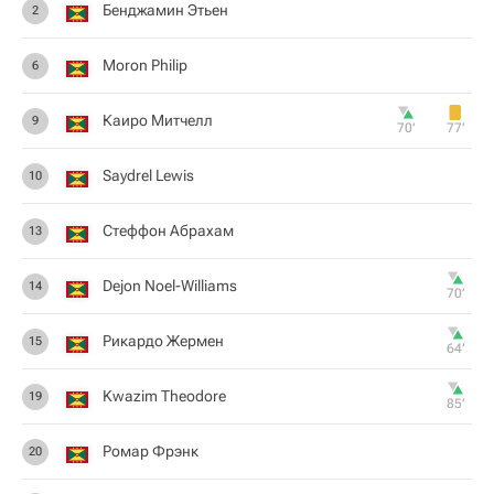
Бенджамин Этьен
2
Moron Philip
6
Каиро Митчелл
9
70‎’‎
77‎’‎
Saydrel Lewis
10
Стеффон Абрахам
13
Dejon Noel-Williams
14
70‎’‎
Рикардо Жермен
15
64‎’‎
Kwazim Theodore
19
85‎’‎
Ромар Фрэнк
20