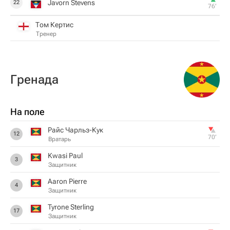
Javorn Stevens
22
76‎’‎
Том Кертис
Тренер
Гренада
На поле
Райс Чарльз-Кук
12
70‎’‎
Вратарь
Kwasi Paul
3
Защитник
Aaron Pierre
4
Защитник
Tyrone Sterling
17
Защитник