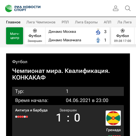
Главное
Лига Чемпионов
РПЛ
Лига Европы
АПЛ
Ла Лига
3
Динамо Москва
Матч-
Футбол
Футбол
центр
1
Динамо Махачкала
Завершен
09.08 17:00
Футбол
Чемпионат мира. Квалификация.
КОНКАКАФ
Тур:
1
Время начала:
04.06.2021 в 23:00
Антигуа и Барбуда
Завершен
1
:
0
Гренада