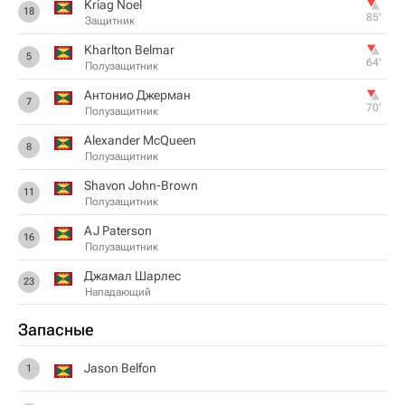
Kriag Noel
18
85‎’‎
Защитник
Kharlton Belmar
5
64‎’‎
Полузащитник
Антонио Джерман
7
70‎’‎
Полузащитник
Alexander McQueen
8
Полузащитник
Shavon John-Brown
11
Полузащитник
AJ Paterson
16
Полузащитник
Джамал Шарлес
23
Нападающий
Запасные
Jason Belfon
1