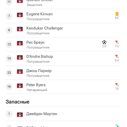
11
Защитник
Eugene Kirwan
7
86‎’‎
Полузащитник
Kendukar Challenger
8
Полузащитник
Рис Браун
12
20‎’‎
76‎’‎
Полузащитник
D'Andre Bishop
19
64‎’‎
Полузащитник
Джош Паркер
23
Полузащитник
Peter Byers
16
76‎’‎
Нападающий
Запасные
Джейден Мартен
1