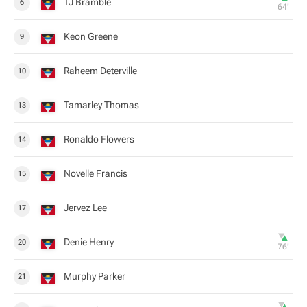
TJ Bramble
6
64‎’‎
Keon Greene
9
Raheem Deterville
10
Tamarley Thomas
13
Ronaldo Flowers
14
Novelle Francis
15
Jervez Lee
17
Denie Henry
20
76‎’‎
Murphy Parker
21