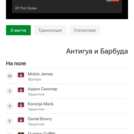
20‎’‎
Рис Браун
О матче
Трансляция
Статистика
Антигуа и Барбуда
На поле
Molvin James
18
Вратарь
Аарон Синклер
3
Защитник
Karanja Mack
4
Защитник
Daniel Bowry
5
Защитник
Quinton Griffith