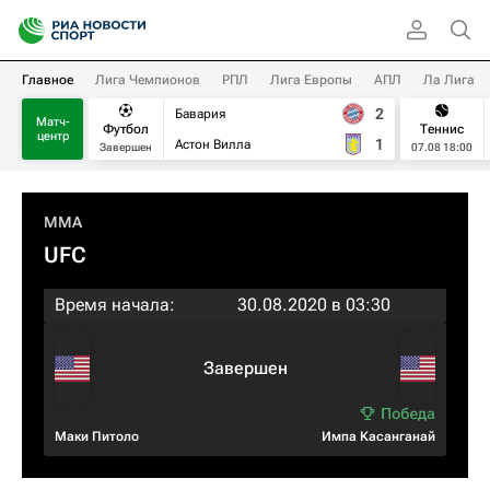
Главное
Лига Чемпионов
РПЛ
Лига Европы
АПЛ
Ла Лига
2
Бавария
Матч-
Футбол
Теннис
центр
1
Астон Вилла
Завершен
07.08 18:00
MMA
UFC
Время начала:
30.08.2020 в 03:30
Завершен
Маки Питоло
Импа Касанганай