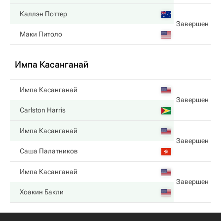
Каллэн Поттер
Завершен
Маки Питоло
Импа Касанганай
Импа Касанганай
Завершен
Carlston Harris
Импа Касанганай
Завершен
Саша Палатников
Импа Касанганай
Завершен
Хоакин Бакли