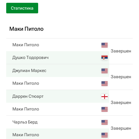
Статистика
Маки Питоло
Маки Питоло
Завершен
Душко Тодорович
Джулиан Маркес
Завершен
Маки Питоло
Даррен Стюарт
Завершен
Маки Питоло
Чарльз Берд
Завершен
Маки Питоло