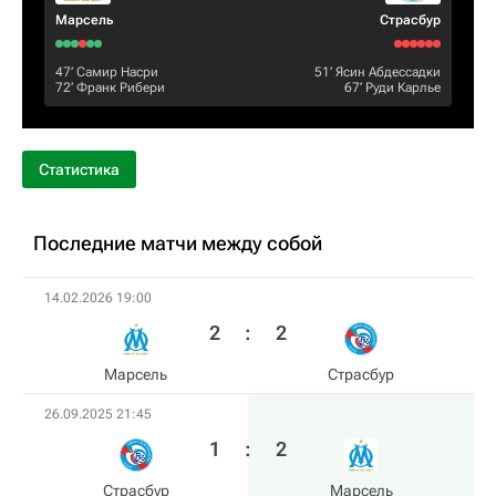
Марсель
Страсбур
47‎’‎
Самир Насри
51‎’‎
Ясин Абдессадки
72‎’‎
Франк Рибери
67‎’‎
Руди Карлье
Статистика
Последние матчи между собой
14.02.2026 19:00
2
:
2
Марсель
Страсбур
26.09.2025 21:45
1
:
2
Страсбур
Марсель