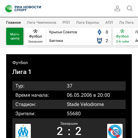
Главное
Лига Чемпионов
РПЛ
Лига Европы
АПЛ
Ла Лига
0
Крылья Советов
Л
Матч-
Футбол
Футбол
центр
2
Балтика
А
Завершен
2-й тайм
Футбол
Лига 1
Тур:
37
Время начала:
06.05.2006 в 20:00
Стадион:
Stade Velodrome
Зрители:
55680
Завершен
2
:
2