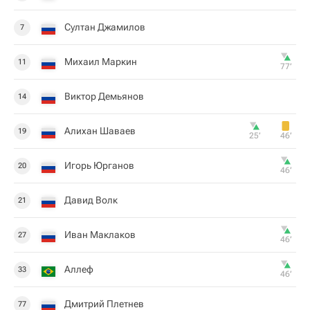
Султан Джамилов
7
Михаил Маркин
11
77‎’‎
Виктор Демьянов
14
Алихан Шаваев
19
25‎’‎
46‎’‎
Игорь Юрганов
20
46‎’‎
Давид Волк
21
Иван Маклаков
27
46‎’‎
Аллеф
33
46‎’‎
Дмитрий Плетнев
77