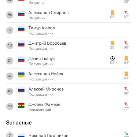
38‎’‎
Защитник
Александр Смирнов
96
09‎’‎
87‎’‎
Защитник
Тимур Аюпов
5
Полузащитник
Дмитрий Воробьев
10
30‎’‎
90‎’‎
Полузащитник
Денис Ткачук
31
02‎’‎
64‎’‎
Полузащитник
Александр Нойок
37
43‎’‎
Полузащитник
Алексей Миронов
83
90‎’‎
Полузащитник
Джоэль Фамейе
20
77‎’‎
Нападающий
Запасные
Николай Прудников
7