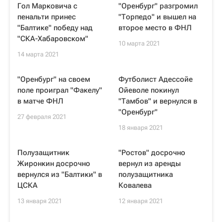
Гол Марковича с
"Оренбург" разгромил
пенальти принес
"Торпедо" и вышел на
"Балтике" победу над
второе место в ФНЛ
"СКА-Хабаровском"
10 марта 2021
14 марта 2021
"Оренбург" на своем
Футболист Адессойе
поле проиграл "Факелу"
Ойеволе покинул
в матче ФНЛ
"Тамбов" и вернулся в
"Оренбург"
27 февраля 2021
18 января 2021
Полузащитник
"Ростов" досрочно
Жиронкин досрочно
вернул из аренды
вернулся из "Балтики" в
полузащитника
ЦСКА
Ковалева
13 января 2021
12 января 2021