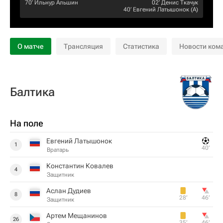
70‎’‎
Ильнур Альшин
02‎’‎
Денис Ткачук
40‎’‎
Евгений Латышонок
(А)
О матче
Трансляция
Статистика
Новости ком
Балтика
На поле
Евгений Латышонок
1
40‎’‎
Вратарь
Константин Ковалев
4
Защитник
Аслан Дудиев
8
28‎’‎
46‎’‎
Защитник
Артем Мещанинов
26
35‎’‎
46‎’‎