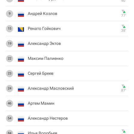
90‎’‎
Андрей Козлов
9
77‎’‎
Ренато Гойкович
15
38‎’‎
Александр Эктов
19
Максим Палиенко
22
Сергей Бреев
23
Александр Масловский
24
87‎’‎
Артем Мамин
46
Александр Нестеров
54
Илья Воробьев
84