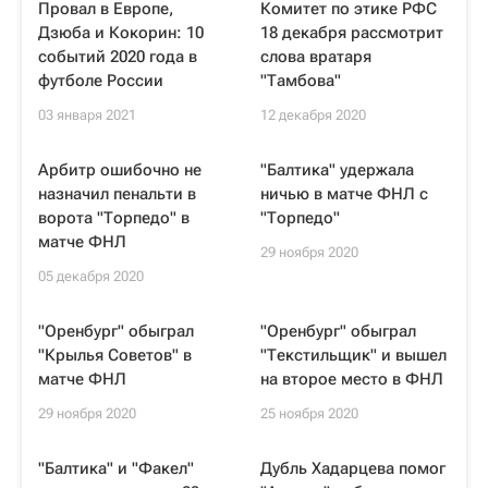
Провал в Европе,
Комитет по этике РФС
Дзюба и Кокорин: 10
18 декабря рассмотрит
событий 2020 года в
слова вратаря
футболе России
"Тамбова"
03 января 2021
12 декабря 2020
Арбитр ошибочно не
"Балтика" удержала
назначил пенальти в
ничью в матче ФНЛ с
ворота "Торпедо" в
"Торпедо"
матче ФНЛ
29 ноября 2020
05 декабря 2020
"Оренбург" обыграл
"Оренбург" обыграл
"Крылья Советов" в
"Текстильщик" и вышел
матче ФНЛ
на второе место в ФНЛ
29 ноября 2020
25 ноября 2020
"Балтика" и "Факел"
Дубль Хадарцева помог