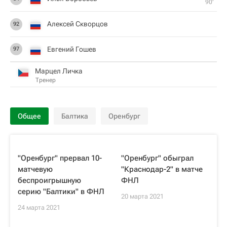
90‎’‎
Алексей Скворцов
92
Евгений Гошев
97
Марцел Личка
Тренер
Общее
Балтика
Оренбург
"Оренбург" прервал 10-
"Оренбург" обыграл
матчевую
"Краснодар-2" в матче
беспроигрышную
ФНЛ
серию "Балтики" в ФНЛ
20 марта 2021
24 марта 2021