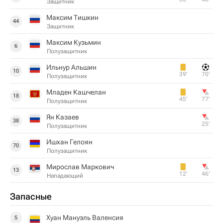
Защитник
Максим Тишкин
44
Защитник
Максим Кузьмин
6
Полузащитник
Ильнур Альшин
10
39‎’‎
70‎’‎
Полузащитник
Младен Кашчелан
18
45‎’‎
77‎’‎
Полузащитник
Ян Казаев
38
25‎’‎
Полузащитник
Ишхан Гелоян
70
Полузащитник
Мирослав Маркович
13
12‎’‎
46‎’‎
Нападающий
Запасные
Хуан Мануэль Валенсия
5