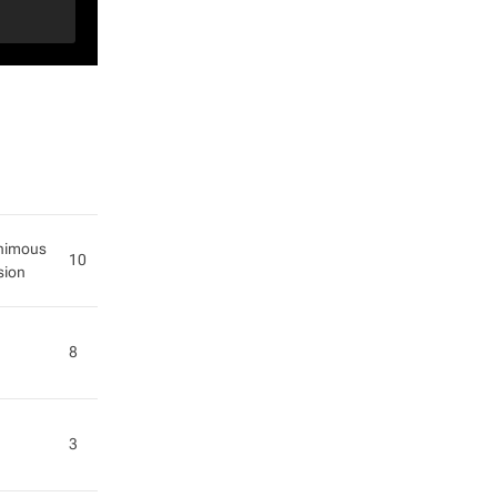
nimous
10
sion
8
3