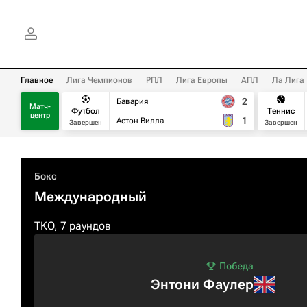
Главное
Лига Чемпионов
РПЛ
Лига Европы
АПЛ
Ла Лига
2
Бавария
Матч-
Футбол
Теннис
центр
1
Астон Вилла
Завершен
Завершен
Бокс
Международный
TKO, 7 раундов
Энтони Фаулер