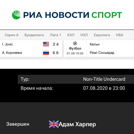
Серия А
Бундеслига
Лига 1
КХЛ
НХЛ
Евролига
НБА
3
4
I. Jovic
Кельн
Футбол
6
6
А. Корнеева
Реал Сосьедад
07.08 19:00
Тур:
Non-Title Undercard
Время начала:
07.08.2020 в 23:00
Адам Харпер
Завершен