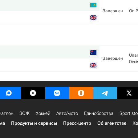
Завершен
On P
Una
Завершен
Deci
иатлон
ЗОЖ
Хоккей
Авто/мото
Единоборства
Sport sto
ма
Продукты и сервисы
Пресс-центр
Об агентстве
Ко