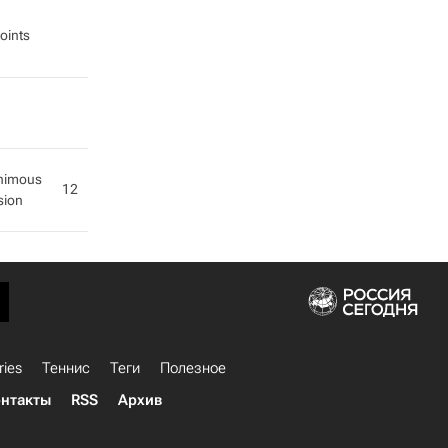
oints
nimous
12
sion
ries
Теннис
Теги
Полезное
нтакты
RSS
Архив