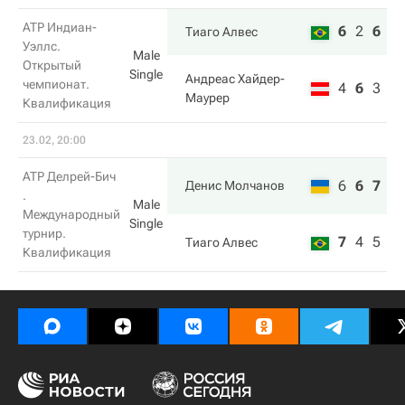
ATP Индиан-
6
2
6
Тиаго Алвес
Уэллс.
Male
Открытый
Single
Андреас Хайдер-
чемпионат.
4
6
3
Маурер
Квалификация
23.02, 20:00
ATP Делрей-Бич
6
6
7
Денис Молчанов
.
Male
Международный
Single
турнир.
7
4
5
Тиаго Алвес
Квалификация