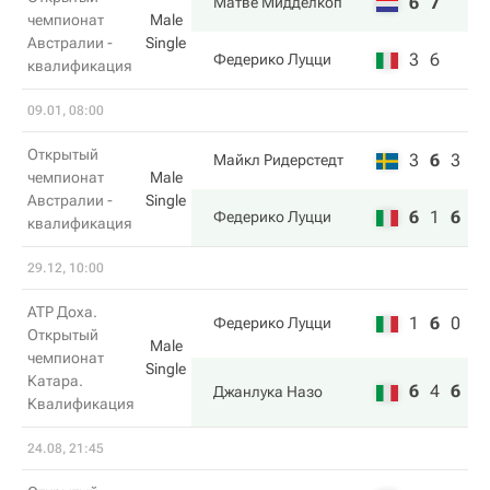
6
7
Матве Мидделкоп
чемпионат
Male
Австралии -
Single
3
6
Федерико Луцци
квалификация
09.01, 08:00
Открытый
3
6
3
Майкл Ридерстедт
чемпионат
Male
Австралии -
Single
6
1
6
Федерико Луцци
квалификация
29.12, 10:00
ATP Доха.
1
6
0
Федерико Луцци
Открытый
Male
чемпионат
Single
Катара.
6
4
6
Джанлука Назо
Квалификация
24.08, 21:45