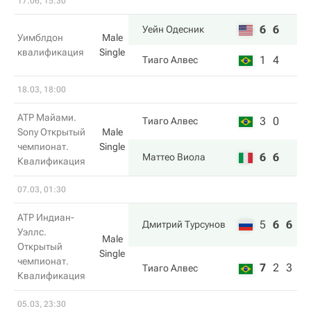
17.06, 15:30
6
6
Уейн Одесник
Уимблдон
Male
квалификация
Single
1
4
Тиаго Алвес
18.03, 18:00
ATP Майами.
3
0
Тиаго Алвес
Sony Открытый
Male
чемпионат.
Single
6
6
Маттео Виола
Квалификация
07.03, 01:30
ATP Индиан-
5
6
6
Дмитрий Турсунов
Уэллс.
Male
Открытый
Single
чемпионат.
7
2
3
Тиаго Алвес
Квалификация
05.03, 23:30