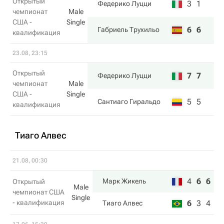
Открытый
3
1
Федерико Луцци
чемпионат
Male
США -
Single
6
6
Габриель Трухильо
квалификация
23.08, 23:15
Открытый
7
7
Федерико Луцци
чемпионат
Male
США -
Single
5
5
Сантиаго Гиральдо
квалификация
Тиаго Алвес
21.08, 00:30
4
6
6
Марк Жикель
Открытый
Male
чемпионат США
Single
- квалификация
6
3
4
Тиаго Алвес