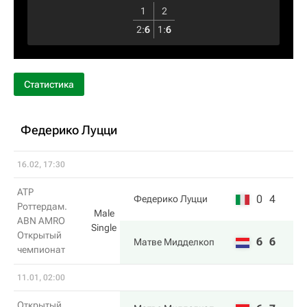
1
2
2
:
6
1
:
6
Статистика
Федерико Луцци
16.02, 17:30
ATP
0
4
Федерико Луцци
Роттердам.
Male
ABN AMRO
Single
Открытый
6
6
Матве Мидделкоп
чемпионат
11.01, 02:00
Открытый