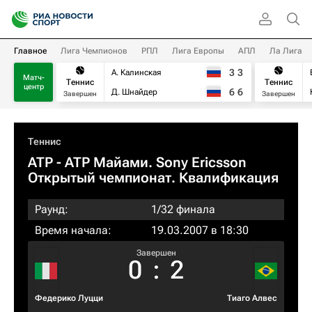
Главное
Лига Чемпионов
РПЛ
Лига Европы
АПЛ
Ла Лига
3
3
А. Калинская
Матч-
Теннис
Теннис
центр
6
6
Д. Шнайдер
Завершен
Завершен
Теннис
ATP
- ATP Майами. Sony Ericsson
Открытый чемпионат. Квалификация
Раунд:
1/32 финала
Время начала:
19.03.2007 в 18:30
Завершен
0
:
2
Федерико Луцци
Тиаго Алвес