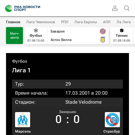
Главное
Лига Чемпионов
РПЛ
Лига Европы
АПЛ
Ла Лига
Бавария
Матч-
Футбол
Теннис
центр
Астон Вилла
07.08 15:00
07.08 18:00
Футбол
Лига 1
Тур:
29
Время начала:
17.03.2001 в 20:00
Стадион:
Stade Velodrome
Завершен
0
:
0
Марсель
Страсбур