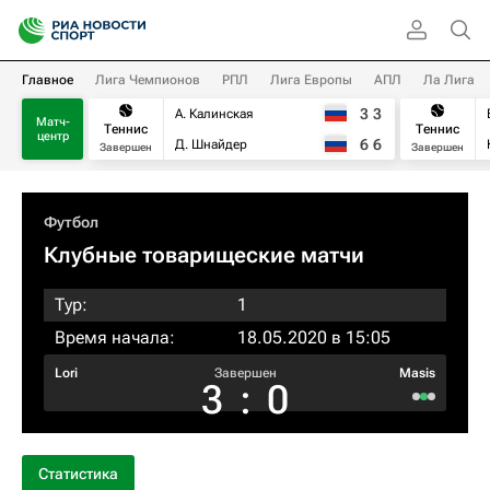
Главное
Лига Чемпионов
РПЛ
Лига Европы
АПЛ
Ла Лига
3
3
А. Калинская
Матч-
Теннис
Теннис
центр
6
6
Д. Шнайдер
Завершен
Завершен
Футбол
Клубные товарищеские матчи
Тур:
1
Время начала:
18.05.2020 в 15:05
Lori
Завершен
Masis
3
:
0
Статистика