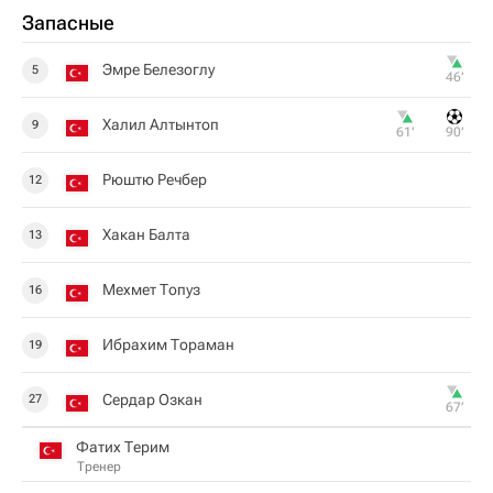
Запасные
Эмре Белезоглу
5
46‎’‎
Халил Алтынтоп
9
61‎’‎
90‎’‎
Рюштю Речбер
12
Хакан Балта
13
Мехмет Топуз
16
Ибрахим Тораман
19
Сердар Озкан
27
67‎’‎
Фатих Терим
Тренер