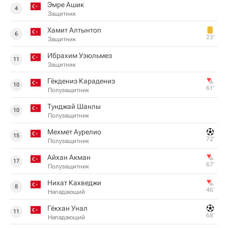
Эмре Ашик
4
Защитник
Хамит Алтынтоп
6
23‎’‎
Защитник
Ибрахим Узюльмез
11
Защитник
Гёкдениз Карадениз
10
61‎’‎
Полузащитник
Тунджай Шанлы
10
Полузащитник
Мехмет Аурелио
15
72‎’‎
Полузащитник
Айхан Акман
17
67‎’‎
Полузащитник
Нихат Кахведжи
8
46‎’‎
Нападающий
Гёкхан Унал
11
68‎’‎
Нападающий