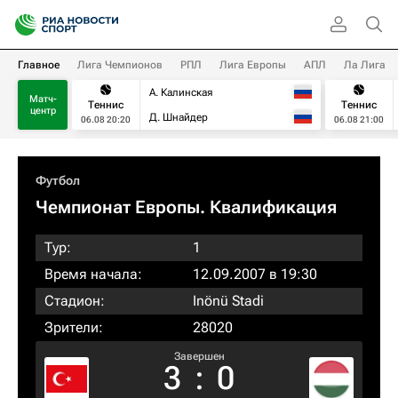
Главное
Лига Чемпионов
РПЛ
Лига Европы
АПЛ
Ла Лига
А. Калинская
Матч-
Теннис
Теннис
центр
Д. Шнайдер
06.08 20:20
06.08 21:00
Футбол
Чемпионат Европы. Квалификация​
Тур:
1
Время начала:
12.09.2007 в 19:30
Стадион:
Inönü Stadi
Зрители:
28020
Завершен
3
:
0