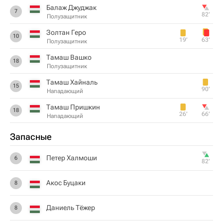
Балаж Джуджак
7
82‎’‎
Полузащитник
Золтан Геро
10
19‎’‎
63‎’‎
Полузащитник
Тамаш Вашко
18
Полузащитник
Тамаш Хайналь
15
90‎’‎
Нападающий
Тамаш Пришкин
18
26‎’‎
66‎’‎
Нападающий
Запасные
Петер Халмоши
6
82‎’‎
Акос Буцаки
8
Даниель Тёжер
8