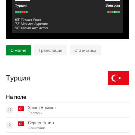
Турция
Венгрия
68‎’‎
Гёкхан Унал
72‎’‎
Мехмет Аурелио
90‎’‎
Халил Алтынтоп
О матче
Трансляция
Статистика
Турция
На поле
Хакан Арыкан
12
Вратарь
Сервет Четин
2
Защитник