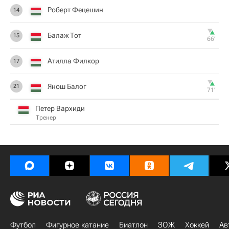
Роберт Фецешин
14
Балаж Тот
15
66‎’‎
Атилла Филкор
17
Янош Балог
21
71‎’‎
Петер Вархиди
Тренер
Футбол
Фигурное катание
Биатлон
ЗОЖ
Хоккей
Ав