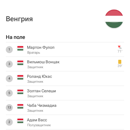
Венгрия
На поле
Мартон Фулоп
1
71‎’‎
Вратарь
Вильмош Вонцак
3
39‎’‎
Защитник
Роланд Юхас
4
Защитник
Золтан Селеши
5
Защитник
Чаба Чизмадиа
13
Защитник
Адам Васс
2
Полузащитник