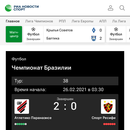
Главное
Лига Чемпионов
РПЛ
Лига Европы
АПЛ
Ла Лига
0
Крылья Советов
Матч-
Футбол
Футбол
центр
2
Балтика
Завершен
Завершен
Футбол
Чемпионат Бразилии
Тур:
38
Время начала:
26.02.2021 в 03:30
Завершен
2
:
0
Атлетико Паранаэнсе
Спорт Ресифи