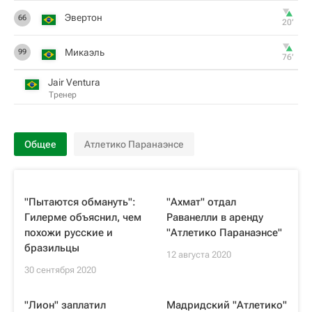
Эвертон
66
20‎’‎
Микаэль
99
76‎’‎
Jair Ventura
Тренер
Общее
Атлетико Паранаэнсе
"Пытаются обмануть":
"Ахмат" отдал
Гилерме объяснил, чем
Раванелли в аренду
похожи русские и
"Атлетико Паранаэнсе"
бразильцы
12 августа 2020
30 сентября 2020
"Лион" заплатил
Мадридский "Атлетико"