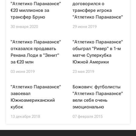
"Атлетико Паранаэнсе"
договорился о
€20 миллионов за
трансфере игрока
трансфер Бруно
"Атлетико Паранаэнсе"
30 января 2020
29 июня 2019
"Атлетико Паранаэнсе"
"Атлетико Паранаэнсе"
отказался продавать
обыграл "Ривер" в 1-м
Ренана Лоди в "Зенит"
матче Суперкубка
за €20 млн
Южной Америки
03 июня 2019
23 мая 2019
"Атлетико Паранаэнсе"
Божович: футболисты
завоевал
"Атлетико Паранаэнсе"
Южноамериканский
вели себя очень
кубок
эмоционально
13 декабря 2018
07 февраля 2015