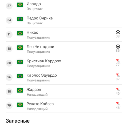
Ивалдо
27
Защитник
Педро Энрике
34
Защитник
Никао
11
08‎’‎
Полузащитник
Лео Читтадини
18
86‎’‎
Полузащитник
Кристиан Кардозо
88
77‎’‎
Полузащитник
Карлос Эдуардо
96
87‎’‎
Полузащитник
Жадсон
10
46‎’‎
Нападающий
Ренато Кайзер
79
46‎’‎
Нападающий
Запасные