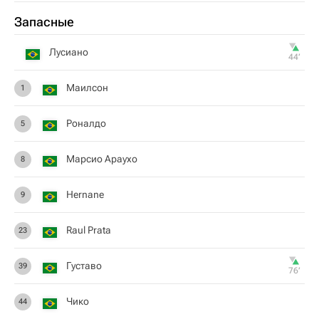
Запасные
Лусиано
44‎’‎
Маилсон
1
Роналдо
5
Марсио Араухо
8
Hernane
9
Raul Prata
23
Густаво
39
76‎’‎
Чико
44