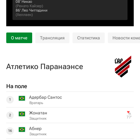
08‎’‎
Никао
(
Ренато Кайзер
)
86‎’‎
Лео Читтадини
(
Хеллвен
)
О матче
Трансляция
Статистика
Новости ком
Атлетико Паранаэнсе
На поле
Адербар Сантос
1
Вратарь
Жонатан
2
77‎’‎
Защитник
Абнер
16
Защитник