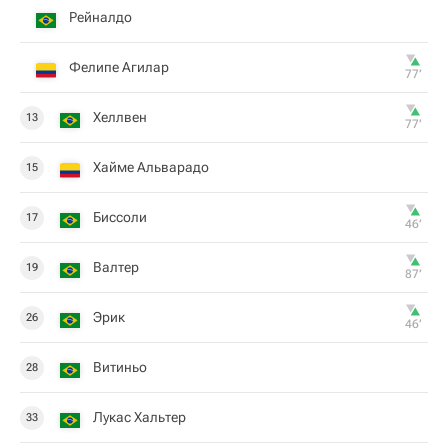
Рейналдо
Фелипе Агилар
77‎’‎
Хеллвен
13
77‎’‎
Хайме Альварадо
15
Биссоли
17
46‎’‎
Валтер
19
87‎’‎
Эрик
26
46‎’‎
Витиньо
28
Лукас Хальтер
33