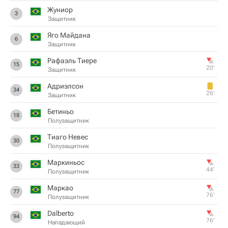
Жуниор
3
Защитник
Яго Майдана
6
Защитник
Рафаэль Тиере
15
20‎’‎
Защитник
Адриэлсон
34
26‎’‎
Защитник
Бетиньо
18
Полузащитник
Тиаго Невес
30
Полузащитник
Маркиньос
33
44‎’‎
Полузащитник
Маркао
77
76‎’‎
Полузащитник
Dalberto
94
76‎’‎
Нападающий